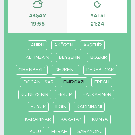
SPOR
AKŞAM
YATSI
19:56
21:24
KÜLTÜR SANAT
YAŞAM
AHIRLI
AKÖREN
AKŞEHİR
ALTINEKİN
BEYŞEHİR
BOZKIR
TARİHTEN GÜNÜMÜZE
CİHANBEYLİ
DERBENT
DEREBUCAK
TARİH
DOĞANHİSAR
EMİRGAZİ
EREĞLİ
KADIN
GÜNEYSINIR
HADİM
HALKAPINAR
SAĞLIK
HÜYÜK
ILGIN
KADINHANI
KARAPINAR
KARATAY
KONYA
SİYASET
KULU
MERAM
SARAYÖNÜ