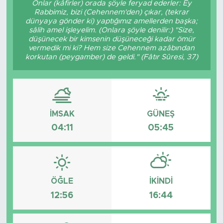
Onlar (kâfirler) orada şöyle feryad ederler: Ey
Rabbimiz, bizi (Cehennem'den) çıkar, (tekrar
BİLİM-TEKNOLOJİ
dünyaya gönder ki) yaptığımız amellerden başka;
sâlih amel işleyelim. (Onlara şöyle denilir:) "Size,
düşünecek bir kimsenin düşüneceği kadar ömür
RÖPÖRTAJ
vermedik mi ki? Hem size Cehennem azâbından
korkutan (peygamber) de geldi." (Fâtır Sûresi, 37)
ANALİZ
NOSTALJİ
İMSAK
GÜNEŞ
KULİS
04:11
05:45
YAZARLAR
DİNİ
ÖĞLE
İKINDI
12:56
16:44
POLİTİKA
EKONOMİ