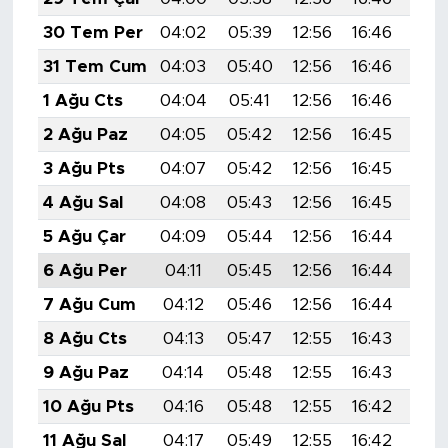
30 Tem Per
04:02
05:39
12:56
16:46
20:
31 Tem Cum
04:03
05:40
12:56
16:46
20:
1 Ağu Cts
04:04
05:41
12:56
16:46
20:
2 Ağu Paz
04:05
05:42
12:56
16:45
20:
3 Ağu Pts
04:07
05:42
12:56
16:45
20:
4 Ağu Sal
04:08
05:43
12:56
16:45
19:
5 Ağu Çar
04:09
05:44
12:56
16:44
19:
6 Ağu Per
04:11
05:45
12:56
16:44
19:
7 Ağu Cum
04:12
05:46
12:56
16:44
19:
8 Ağu Cts
04:13
05:47
12:55
16:43
19:
9 Ağu Paz
04:14
05:48
12:55
16:43
19:
10 Ağu Pts
04:16
05:48
12:55
16:42
19:
11 Ağu Sal
04:17
05:49
12:55
16:42
19: