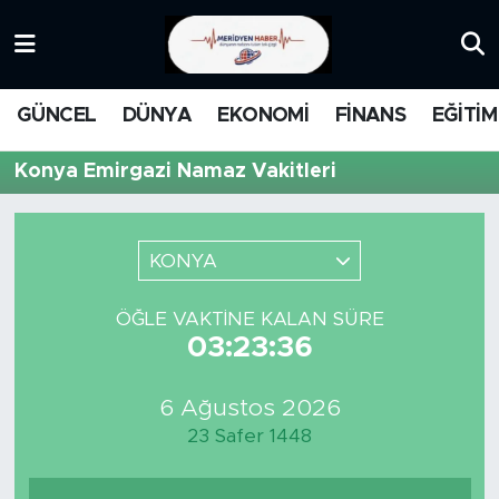
KATEGORİZE EDİLMEMİŞ
Nöbetçi Eczaneler
GÜNCEL
DÜNYA
EKONOMİ
FİNANS
EĞİTİM
EĞİTİM
Hava Durumu
Konya Emirgazi Namaz Vakitleri
MANŞET
İstanbul Namaz Vakitleri
MEDYA
Trafik Durumu
KONYA
FİNANS
Süper Lig Puan Durumu ve Fikstür
ÖĞLE VAKTINE KALAN SÜRE
03:23:36
DÜNYA
Tüm Manşetler
6 Ağustos 2026
GÜNCEL
Son Dakika Haberleri
23 Safer 1448
KARİKATÜR
Haber Arşivi