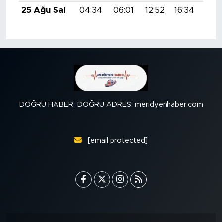
25 Ağu Sal
04:34
06:01
12:52
16:34
19:
DOĞRU HABER, DOĞRU ADRES: meridyenhaber.com
[email protected]