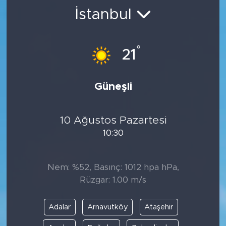
İstanbul
BİLİM-TEKNOLOJİ
RÖPÖRTAJ
°
21
ANALİZ
Güneşli
NOSTALJİ
10 Ağustos Pazartesi
KULİS
10:30
YAZARLAR
Nem: %52, Basınç: 1012 hpa hPa,
DİNİ
Rüzgar: 1.00 m/s
POLİTİKA
Adalar
Arnavutköy
Ataşehir
EKONOMİ