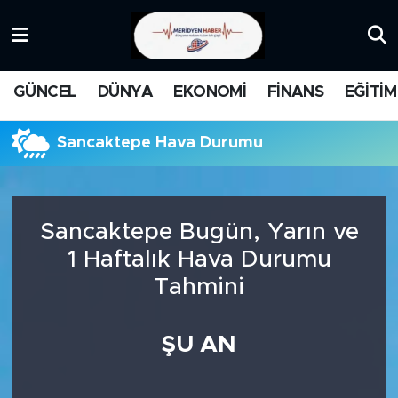
KATEGORİZE EDİLMEMİŞ
Nöbetçi Eczaneler
GÜNCEL
DÜNYA
EKONOMİ
FİNANS
EĞİTİM
EĞİTİM
Hava Durumu
Sancaktepe Hava Durumu
MANŞET
İstanbul Namaz Vakitleri
MEDYA
Trafik Durumu
Sancaktepe Bugün, Yarın ve
FİNANS
Süper Lig Puan Durumu ve Fikstür
1 Haftalık Hava Durumu
Tahmini
DÜNYA
Tüm Manşetler
GÜNCEL
Son Dakika Haberleri
ŞU AN
KARİKATÜR
Haber Arşivi