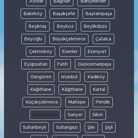
Avcılar
Bağcılar
Bahçelievler
Bakırköy
Başakşehir
Bayrampaşa
SPOR
Beşiktaş
Beykoz
Beylikdüzü
KÜLTÜR SANAT
Beyoğlu
Büyükçekmece
Çatalca
YAŞAM
Çekmeköy
Esenler
Esenyurt
TARİHTEN GÜNÜMÜZE
Eyüpsultan
Fatih
Gaziosmanpaşa
Güngören
Istanbul
Kadıköy
TARİH
Kağıthane
Kâğıthane
Kartal
KADIN
Küçükçekmece
Maltepe
Pendik
SAĞLIK
Sancaktepe
Sarıyer
Silivri
SİYASET
Sultanbeyli
Sultangazi
Şile
Şişli