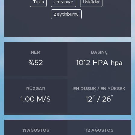
MEDYA KÖŞESİ
Tuzla
Ümraniye
Üsküdar
Zeytinburnu
FOTO GALERİ
VİDEOLAR
ALINTI YAZARLAR
NEM
BASINÇ
%52
1012 HPA
hpa
SOSYAL MEDYA
RÜZGAR
EN DÜŞÜK / EN YÜKSEK
°
°
1.00 M/S
12
/ 26
11 AĞUSTOS
12 AĞUSTOS