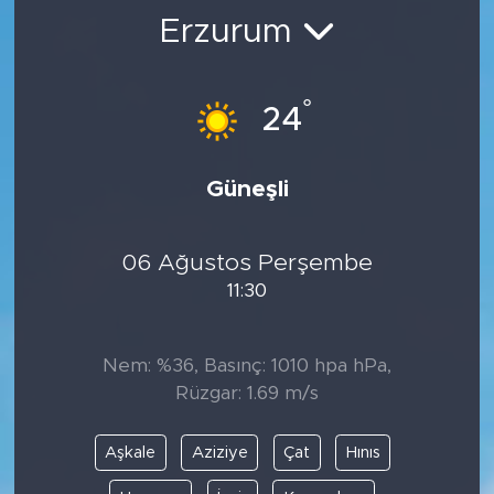
Erzurum
BİLİM-TEKNOLOJİ
RÖPÖRTAJ
°
24
ANALİZ
Güneşli
NOSTALJİ
06 Ağustos Perşembe
KULİS
11:30
YAZARLAR
Nem: %36, Basınç: 1010 hpa hPa,
DİNİ
Rüzgar: 1.69 m/s
POLİTİKA
Aşkale
Aziziye
Çat
Hınıs
EKONOMİ