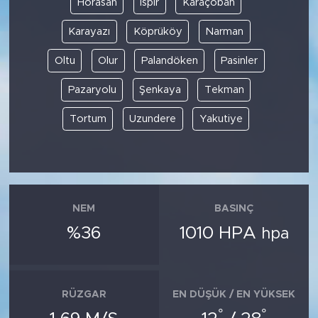
Horasan
İspir
Karaçoban
Karayazı
Köprüköy
Narman
SPOR
Oltu
Olur
Palandöken
Pasinler
KÜLTÜR SANAT
Pazaryolu
Şenkaya
Tekman
YAŞAM
Tortum
Uzundere
Yakutiye
TARİHTEN GÜNÜMÜZE
TARİH
NEM
BASINÇ
KADIN
%36
1010 HPA
hpa
SAĞLIK
SİYASET
RÜZGAR
EN DÜŞÜK / EN YÜKSEK
°
°