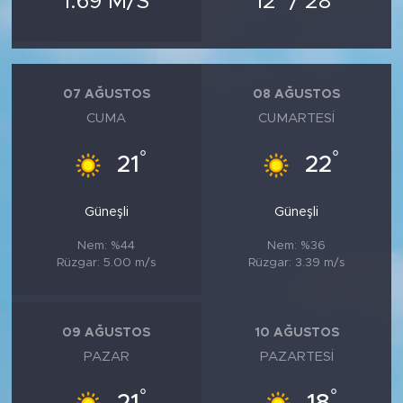
1.69 M/S
12
/ 28
MEDYA KÖŞESİ
FOTO GALERİ
07 AĞUSTOS
08 AĞUSTOS
VİDEOLAR
CUMA
CUMARTESI
ALINTI YAZARLAR
°
°
21
22
SOSYAL MEDYA
Güneşli
Güneşli
Nem: %44
Nem: %36
Rüzgar: 5.00 m/s
Rüzgar: 3.39 m/s
09 AĞUSTOS
10 AĞUSTOS
PAZAR
PAZARTESI
°
°