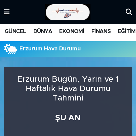
KATEGORİZE EDİLMEMİŞ
Nöbetçi Eczaneler
GÜNCEL
DÜNYA
EKONOMİ
FİNANS
EĞİTİM
EĞİTİM
Hava Durumu
Erzurum Hava Durumu
MANŞET
İstanbul Namaz Vakitleri
MEDYA
Trafik Durumu
Erzurum Bugün, Yarın ve 1
FİNANS
Süper Lig Puan Durumu ve Fikstür
Haftalık Hava Durumu
Tahmini
DÜNYA
Tüm Manşetler
GÜNCEL
Son Dakika Haberleri
ŞU AN
KARİKATÜR
Haber Arşivi