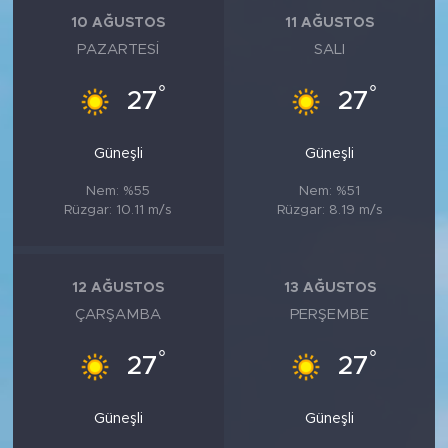
MEDYA KÖŞESİ
10 AĞUSTOS
11 AĞUSTOS
PAZARTESI
SALI
FOTO GALERİ
°
°
27
27
VİDEOLAR
Güneşli
Güneşli
ALINTI YAZARLAR
Nem: %55
Nem: %51
SOSYAL MEDYA
Rüzgar: 10.11 m/s
Rüzgar: 8.19 m/s
12 AĞUSTOS
13 AĞUSTOS
ÇARŞAMBA
PERŞEMBE
°
°
27
27
Güneşli
Güneşli