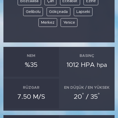
Bozcaada
Çan
Eceabat
Ezine
Gelibolu
Gökçeada
Lapseki
SPOR
Merkez
Yenice
KÜLTÜR SANAT
YAŞAM
TARİHTEN GÜNÜMÜZE
NEM
BASINÇ
%35
1012 HPA
hpa
TARİH
KADIN
RÜZGAR
EN DÜŞÜK / EN YÜKSEK
SAĞLIK
°
°
7.50 M/S
20
/ 35
SİYASET