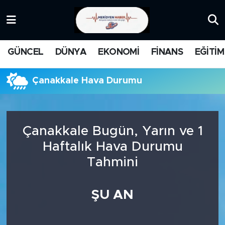
KATEGORİZE EDİLMEMİŞ
Nöbetçi Eczaneler
GÜNCEL
DÜNYA
EKONOMİ
FİNANS
EĞİTİM
EĞİTİM
Hava Durumu
Çanakkale Hava Durumu
MANŞET
İstanbul Namaz Vakitleri
MEDYA
Trafik Durumu
Çanakkale Bugün, Yarın ve 1
FİNANS
Süper Lig Puan Durumu ve Fikstür
Haftalık Hava Durumu
Tahmini
DÜNYA
Tüm Manşetler
GÜNCEL
Son Dakika Haberleri
ŞU AN
KARİKATÜR
Haber Arşivi