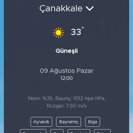
Çanakkale
BİLİM-TEKNOLOJİ
RÖPÖRTAJ
°
33
ANALİZ
Güneşli
NOSTALJİ
09 Ağustos Pazar
KULİS
12:00
YAZARLAR
Nem: %35, Basınç: 1012 hpa hPa,
DİNİ
Rüzgar: 7.50 m/s
POLİTİKA
Ayvacık
Bayramiç
Biga
EKONOMİ