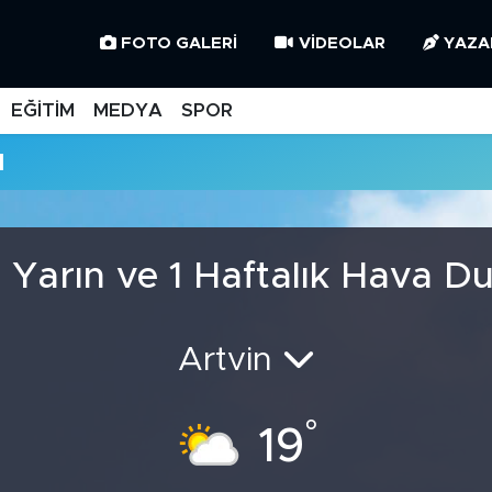
FOTO GALERI
VIDEOLAR
YAZA
EĞİTİM
MEDYA
SPOR
u
 Yarın ve 1 Haftalık Hava 
Artvin
°
19