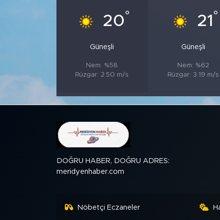
°
°
20
21
SPOR
Güneşli
Güneşli
KÜLTÜR SANAT
Nem: %58
Nem: %62
YAŞAM
Rüzgar: 2.50 m/s
Rüzgar: 3.19 m/s
TARİHTEN GÜNÜMÜZE
TARİH
KADIN
DOĞRU HABER, DOĞRU ADRES:
meridyenhaber.com
SAĞLIK
SİYASET
Nöbetçi Eczaneler
H