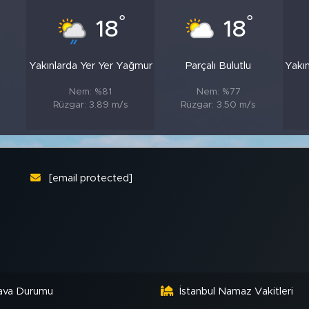
°
°
18
18
Yakınlarda Yer Yer Yağmur
Parçalı Bulutlu
Yakı
Nem: %81
Nem: %77
Rüzgar: 3.89 m/s
Rüzgar: 3.50 m/s
[email protected]
ava Durumu
İstanbul Namaz Vakitleri