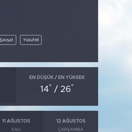
Şavşat
Yusufeli
EN DÜŞÜK / EN YÜKSEK
°
°
14
/ 26
11 AĞUSTOS
12 AĞUSTOS
SALI
ÇARŞAMBA