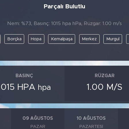
Parçalı Bulutlu
Nem: %73, Basınç: 1015 hpa hPa, Rüzgar: 1.00 m/s
Borçka
Hopa
Kemalpaşa
Merkez
Murgul
BASINÇ
RÜZGAR
1015 HPA
1.00 M/S
hpa
09 AĞUSTOS
10 AĞUSTOS
PAZAR
PAZARTESI