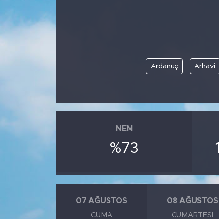
BİLİM-TEKNOLOJİ
RÖPÖRTAJ
Ardanuç
Arhavi
ANALİZ
NOSTALJİ
KULİS
NEM
YAZARLAR
%73
DİNİ
POLİTİKA
07 AĞUSTOS
08 AĞUSTOS
CUMA
CUMARTESI
EKONOMİ