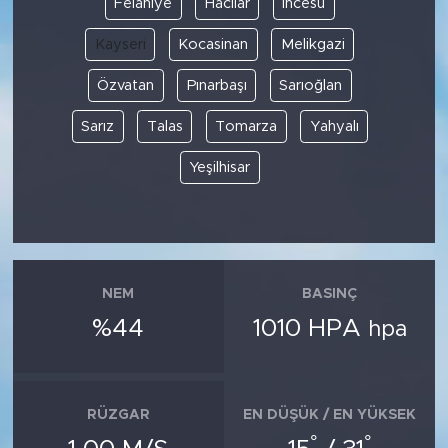
Felahiye
Hacılar
İncesu
Kayseri
Kocasinan
Melikgazi
SPOR
Özvatan
Pınarbaşı
Sarıoğlan
KÜLTÜR SANAT
Sarız
Talas
Tomarza
Yahyalı
YAŞAM
Yeşilhisar
TARİHTEN GÜNÜMÜZE
TARİH
NEM
BASINÇ
KADIN
%44
1010 HPA
hpa
SAĞLIK
SİYASET
RÜZGAR
EN DÜŞÜK / EN YÜKSEK
°
°