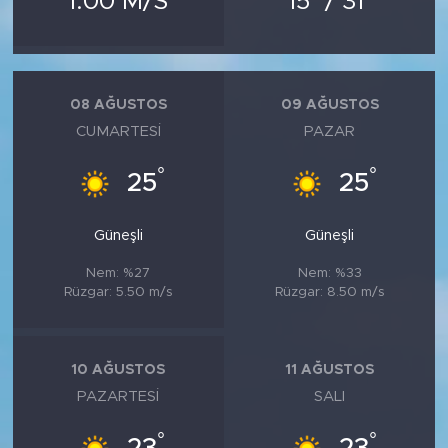
1.00 M/S
15
/ 31
MEDYA KÖŞESİ
FOTO GALERİ
08 AĞUSTOS
09 AĞUSTOS
VİDEOLAR
CUMARTESI
PAZAR
ALINTI YAZARLAR
°
°
25
25
SOSYAL MEDYA
Güneşli
Güneşli
Nem: %27
Nem: %33
Rüzgar: 5.50 m/s
Rüzgar: 8.50 m/s
10 AĞUSTOS
11 AĞUSTOS
PAZARTESI
SALI
°
°