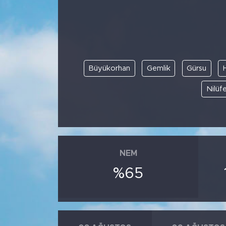
BİLİM-TEKNOLOJİ
RÖPÖRTAJ
Büyükorhan
Gemlik
Gürsu
ANALİZ
Nilüfe
NOSTALJİ
KULİS
YAZARLAR
NEM
%65
DİNİ
POLİTİKA
EKONOMİ