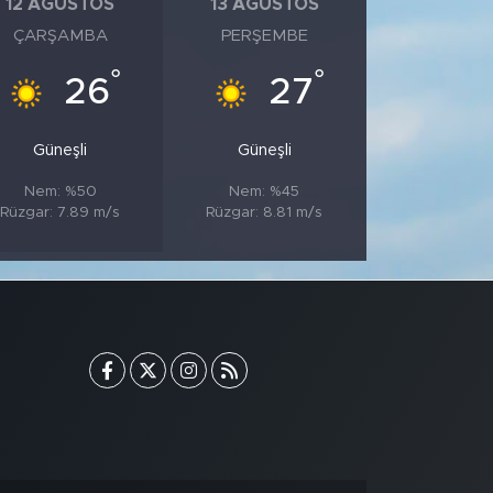
12 AĞUSTOS
13 AĞUSTOS
ÇARŞAMBA
PERŞEMBE
°
°
26
27
Güneşli
Güneşli
Nem: %50
Nem: %45
Rüzgar: 7.89 m/s
Rüzgar: 8.81 m/s