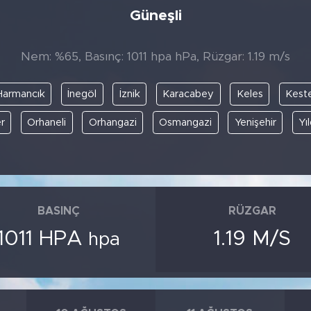
Güneşli
Nem: %65, Basınç: 1011 hpa hPa, Rüzgar: 1.19 m/s
Harmancık
İnegöl
İznik
Karacabey
Keles
Keste
r
Orhaneli
Orhangazi
Osmangazi
Yenişehir
Yı
BASINÇ
RÜZGAR
1011 HPA
1.19 M/S
hpa