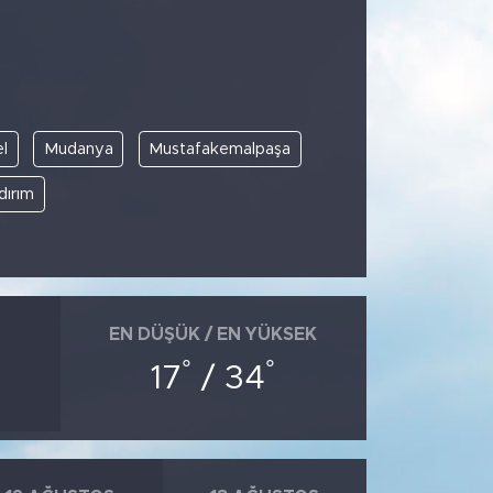
l
Mudanya
Mustafakemalpaşa
ldırım
EN DÜŞÜK / EN YÜKSEK
°
°
17
/ 34