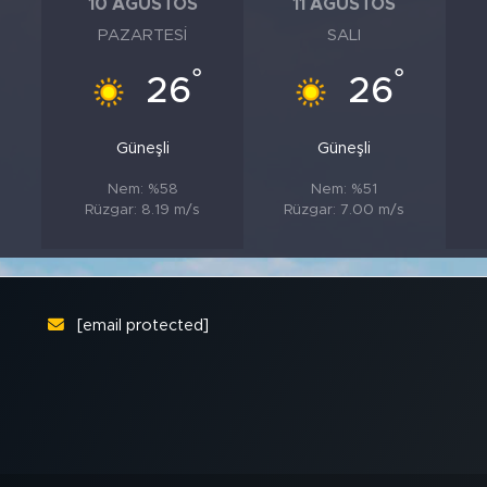
10 AĞUSTOS
11 AĞUSTOS
PAZARTESI
SALI
°
°
°
26
26
Güneşli
Güneşli
Nem: %58
Nem: %51
Rüzgar: 8.19 m/s
Rüzgar: 7.00 m/s
[email protected]