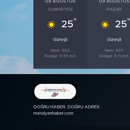
08 AĞUSTOS
09 AĞUSTOS
CUMARTESI
PAZAR
SPOR
°
25
25
KÜLTÜR SANAT
Güneşli
Güneşli
YAŞAM
Nem: %52
Nem: %57
Rüzgar: 6.39 m/s
Rüzgar: 8.11 m/s
TARİHTEN GÜNÜMÜZE
TARİH
KADIN
SAĞLIK
DOĞRU HABER, DOĞRU ADRES:
meridyenhaber.com
SİYASET