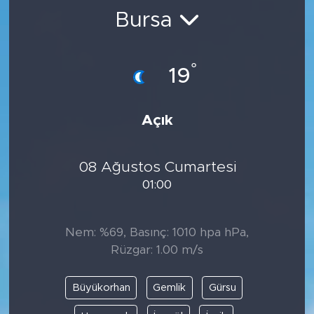
Bursa
BİLİM-TEKNOLOJİ
RÖPÖRTAJ
°
19
ANALİZ
Açık
NOSTALJİ
08 Ağustos Cumartesi
KULİS
01:00
YAZARLAR
Nem: %69, Basınç: 1010 hpa hPa,
DİNİ
Rüzgar: 1.00 m/s
POLİTİKA
Büyükorhan
Gemlik
Gürsu
EKONOMİ