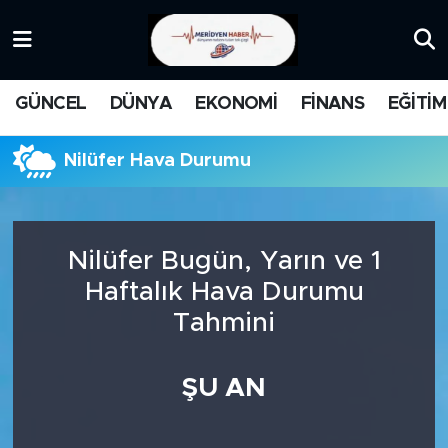
KATEGORİZE EDİLMEMİŞ
Nöbetçi Eczaneler
GÜNCEL
DÜNYA
EKONOMİ
FİNANS
EĞİTİM
EĞİTİM
Hava Durumu
Nilüfer Hava Durumu
MANŞET
İstanbul Namaz Vakitleri
MEDYA
Trafik Durumu
Nilüfer Bugün, Yarın ve 1
FİNANS
Süper Lig Puan Durumu ve Fikstür
Haftalık Hava Durumu
Tahmini
DÜNYA
Tüm Manşetler
GÜNCEL
Son Dakika Haberleri
ŞU AN
KARİKATÜR
Haber Arşivi