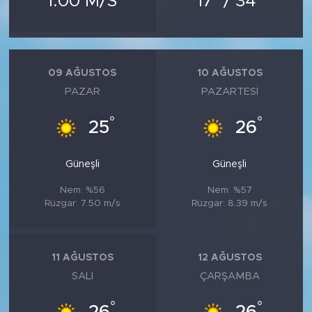
1.00 M/S
17
/ 34
MEDYA KÖŞESİ
FOTO GALERİ
09 AĞUSTOS
10 AĞUSTOS
VİDEOLAR
PAZAR
PAZARTESI
ALINTI YAZARLAR
°
°
25
26
SOSYAL MEDYA
Güneşli
Güneşli
Nem: %56
Nem: %57
Rüzgar: 7.50 m/s
Rüzgar: 8.39 m/s
11 AĞUSTOS
12 AĞUSTOS
SALI
ÇARŞAMBA
°
°