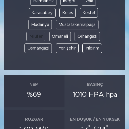
Harmancık
İnegöl
İznik
Karacabey
Keles
Kestel
SPOR
Mudanya
Mustafakemalpaşa
KÜLTÜR SANAT
Nilüfer
Orhaneli
Orhangazi
YAŞAM
Osmangazi
Yenişehir
Yıldırım
TARİHTEN GÜNÜMÜZE
TARİH
NEM
BASINÇ
KADIN
%69
1010 HPA
hpa
SAĞLIK
SİYASET
RÜZGAR
EN DÜŞÜK / EN YÜKSEK
°
°