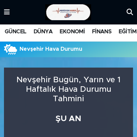
KATEGORİZE EDİLMEMİŞ
Nöbetçi Eczaneler
GÜNCEL
DÜNYA
EKONOMİ
FİNANS
EĞİTİM
EĞİTİM
Hava Durumu
Nevşehir Hava Durumu
MANŞET
İstanbul Namaz Vakitleri
MEDYA
Trafik Durumu
Nevşehir Bugün, Yarın ve 1
FİNANS
Süper Lig Puan Durumu ve Fikstür
Haftalık Hava Durumu
Tahmini
DÜNYA
Tüm Manşetler
GÜNCEL
Son Dakika Haberleri
ŞU AN
KARİKATÜR
Haber Arşivi