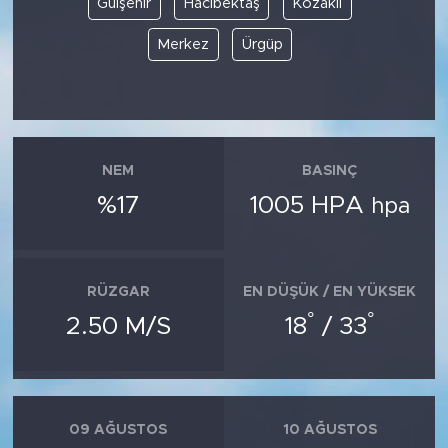
Gülşehir
Hacıbektaş
Kozaklı
Merkez
Ürgüp
SPOR
KÜLTÜR SANAT
YAŞAM
NEM
BASINÇ
TARİHTEN GÜNÜMÜZE
%17
1005 HPA
hpa
TARİH
RÜZGAR
EN DÜŞÜK / EN YÜKSEK
KADIN
°
°
2.50 M/S
18
/ 33
SAĞLIK
SİYASET
09 AĞUSTOS
10 AĞUSTOS