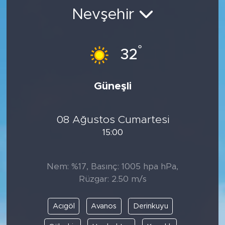
Nevşehir
BİLİM-TEKNOLOJİ
RÖPÖRTAJ
°
32
ANALİZ
Güneşli
NOSTALJİ
08 Ağustos Cumartesi
KULİS
15:00
YAZARLAR
Nem: %17, Basınç: 1005 hpa hPa,
DİNİ
Rüzgar: 2.50 m/s
POLİTİKA
Acıgöl
Avanos
Derinkuyu
EKONOMİ