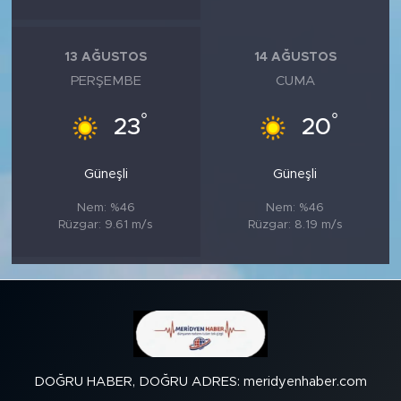
13 AĞUSTOS
14 AĞUSTOS
PERŞEMBE
CUMA
°
°
23
20
Güneşli
Güneşli
Nem: %46
Nem: %46
Rüzgar: 9.61 m/s
Rüzgar: 8.19 m/s
DOĞRU HABER, DOĞRU ADRES: meridyenhaber.com