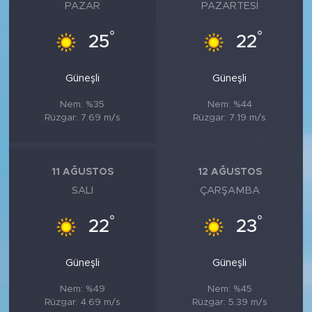
MEDYA KÖŞESİ
PAZAR
PAZARTESI
°
°
25
22
FOTO GALERİ
VİDEOLAR
Güneşli
Güneşli
Nem: %35
Nem: %44
ALINTI YAZARLAR
Rüzgar: 7.69 m/s
Rüzgar: 7.19 m/s
SOSYAL MEDYA
11 AĞUSTOS
12 AĞUSTOS
SALI
ÇARŞAMBA
°
°
22
23
Güneşli
Güneşli
Nem: %49
Nem: %45
Rüzgar: 4.69 m/s
Rüzgar: 5.39 m/s