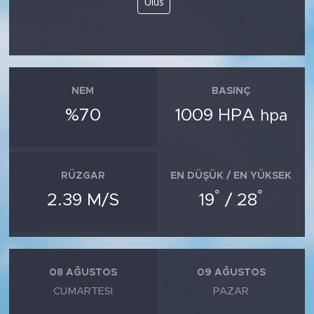
Ulus
SPOR
KÜLTÜR SANAT
NEM
BASINÇ
YAŞAM
%70
1009 HPA
hpa
TARİHTEN GÜNÜMÜZE
TARİH
RÜZGAR
EN DÜŞÜK / EN YÜKSEK
°
°
2.39 M/S
19
/ 28
KADIN
SAĞLIK
08 AĞUSTOS
09 AĞUSTOS
SİYASET
CUMARTESI
PAZAR