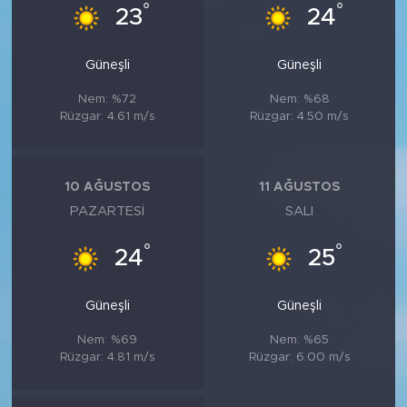
MEDYA KÖŞESİ
°
°
23
24
FOTO GALERİ
Güneşli
Güneşli
VİDEOLAR
Nem: %72
Nem: %68
Rüzgar: 4.61 m/s
Rüzgar: 4.50 m/s
ALINTI YAZARLAR
10 AĞUSTOS
11 AĞUSTOS
SOSYAL MEDYA
PAZARTESI
SALI
°
°
24
25
Güneşli
Güneşli
Nem: %69
Nem: %65
Rüzgar: 4.81 m/s
Rüzgar: 6.00 m/s