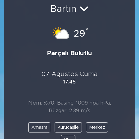
Bartın
BİLİM-TEKNOLOJİ
RÖPÖRTAJ
°
29
ANALİZ
Parçalı Bulutlu
NOSTALJİ
07 Ağustos Cuma
KULİS
17:45
YAZARLAR
Nem: %70, Basınç: 1009 hpa hPa,
DİNİ
Rüzgar: 2.39 m/s
POLİTİKA
Amasra
Kurucaşile
Merkez
EKONOMİ