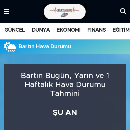
KATEGORİZE EDİLMEMİŞ
Nöbetçi Eczaneler
GÜNCEL
DÜNYA
EKONOMİ
FİNANS
EĞİTİM
EĞİTİM
Hava Durumu
Bartın Hava Durumu
MANŞET
İstanbul Namaz Vakitleri
MEDYA
Trafik Durumu
Bartın Bugün, Yarın ve 1
FİNANS
Süper Lig Puan Durumu ve Fikstür
Haftalık Hava Durumu
Tahmini
DÜNYA
Tüm Manşetler
GÜNCEL
Son Dakika Haberleri
ŞU AN
KARİKATÜR
Haber Arşivi