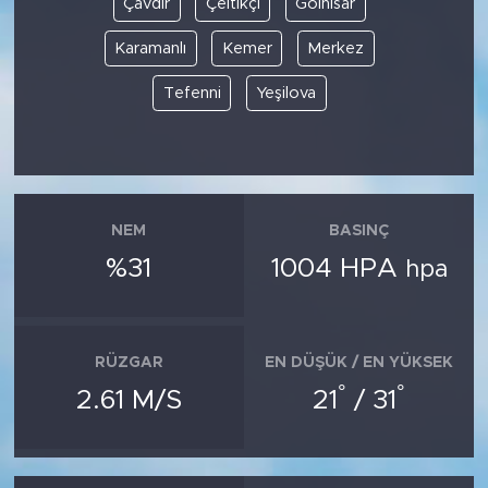
Çavdır
Çeltikçi
Gölhisar
Karamanlı
Kemer
Merkez
SPOR
Tefenni
Yeşilova
KÜLTÜR SANAT
YAŞAM
TARİHTEN GÜNÜMÜZE
NEM
BASINÇ
%31
1004 HPA
hpa
TARİH
KADIN
RÜZGAR
EN DÜŞÜK / EN YÜKSEK
SAĞLIK
°
°
2.61 M/S
21
/ 31
SİYASET