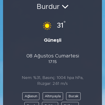
Burdur
BİLİM-TEKNOLOJİ
RÖPÖRTAJ
°
31
ANALİZ
Güneşli
NOSTALJİ
08 Ağustos Cumartesi
KULİS
17:15
YAZARLAR
Nem: %31, Basınç: 1004 hpa hPa,
DİNİ
Rüzgar: 2.61 m/s
POLİTİKA
Ağlasun
Altınyayla
Bucak
EKONOMİ