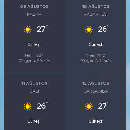
MEDYA KÖŞESİ
09 AĞUSTOS
10 AĞUSTOS
PAZAR
PAZARTESI
FOTO GALERİ
°
°
27
26
VİDEOLAR
Güneşli
Güneşli
ALINTI YAZARLAR
Nem: %37
Nem: %42
SOSYAL MEDYA
Rüzgar: 4.89 m/s
Rüzgar: 8.31 m/s
11 AĞUSTOS
12 AĞUSTOS
SALI
ÇARŞAMBA
°
°
26
27
Güneşli
Güneşli