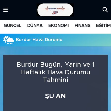
KATEGORİZE EDİLMEMİŞ
Nöbetçi Eczaneler
GÜNCEL
DÜNYA
EKONOMİ
FİNANS
EĞİTİM
EĞİTİM
Hava Durumu
Burdur Hava Durumu
MANŞET
İstanbul Namaz Vakitleri
MEDYA
Trafik Durumu
Burdur Bugün, Yarın ve 1
FİNANS
Süper Lig Puan Durumu ve Fikstür
Haftalık Hava Durumu
Tahmini
DÜNYA
Tüm Manşetler
GÜNCEL
Son Dakika Haberleri
ŞU AN
KARİKATÜR
Haber Arşivi