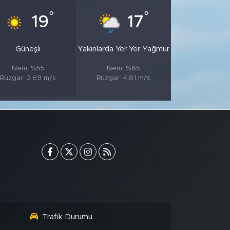
°
°
19
17
Güneşli
Yakınlarda Yer Yer Yağmur
Nem: %55
Nem: %65
Rüzgar: 2.69 m/s
Rüzgar: 4.81 m/s
Trafik Durumu