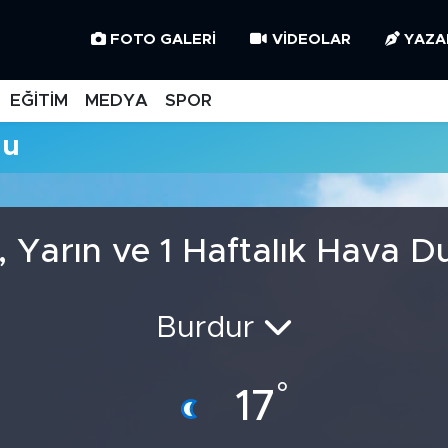
FOTO GALERI
VIDEOLAR
YAZA
EĞİTİM
MEDYA
SPOR
mu
 Yarın ve 1 Haftalık Hava 
Burdur
°
17