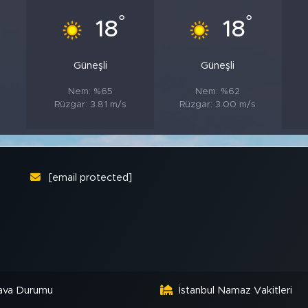
°
°
18
18
Güneşli
Güneşli
Nem: %65
Nem: %62
Rüzgar: 3.81 m/s
Rüzgar: 3.00 m/s
[email protected]
ava Durumu
İstanbul Namaz Vakitleri