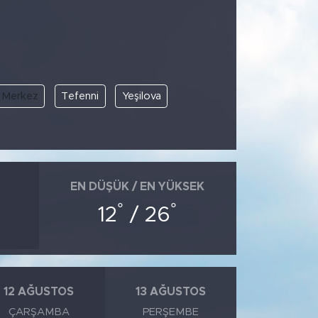
Merkez
Tefenni
Yeşilova
EN DÜŞÜK / EN YÜKSEK
°
°
12
/ 26
12 AĞUSTOS
13 AĞUSTOS
ÇARŞAMBA
PERŞEMBE