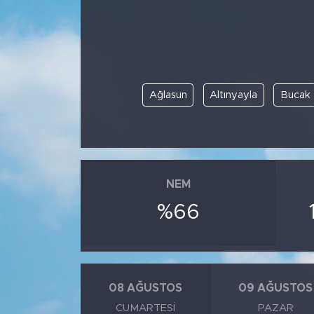
BİLİM-TEKNOLOJİ
RÖPÖRTAJ
Ağlasun
Altınyayla
Bucak
ANALİZ
NOSTALJİ
KULİS
NEM
YAZARLAR
%66
DİNİ
POLİTİKA
08 AĞUSTOS
09 AĞUSTOS
CUMARTESI
PAZAR
EKONOMİ