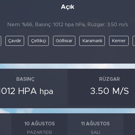
Açık
Nem: %66, Basınç: 1012 hpa hPa, Rüzgar: 3.50 m/s
Çavdır
Çeltikçi
Gölhisar
Karamanlı
Kemer
BASINÇ
RÜZGAR
1012 HPA
3.50 M/S
hpa
10 AĞUSTOS
11 AĞUSTOS
PAZARTESI
SALI