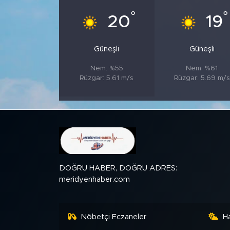
°
°
20
19
SPOR
Güneşli
Güneşli
KÜLTÜR SANAT
Nem: %55
Nem: %61
YAŞAM
Rüzgar: 5.61 m/s
Rüzgar: 5.69 m/s
TARİHTEN GÜNÜMÜZE
TARİH
KADIN
DOĞRU HABER, DOĞRU ADRES:
meridyenhaber.com
SAĞLIK
SİYASET
Nöbetçi Eczaneler
H