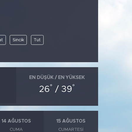
at
Sincik
Tut
EN DÜŞÜK / EN YÜKSEK
°
°
26
/ 39
14 AĞUSTOS
15 AĞUSTOS
CUMA
CUMARTESI