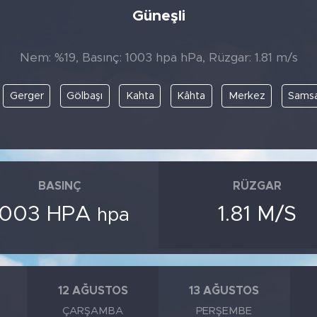
Güneşli
Nem: %19, Basınç: 1003 hpa hPa, Rüzgar: 1.81 m/s
Gerger
Gölbaşı
Kahta
Kâhta
Merkez
Sams
BASINÇ
RÜZGAR
1003 HPA
1.81 M/S
hpa
12 AĞUSTOS
13 AĞUSTOS
ÇARŞAMBA
PERŞEMBE