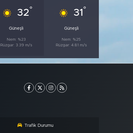
°
°
32
31
Güneşli
Güneşli
Nem: %23
Nem: %25
Rüzgar: 3.39 m/s
Rüzgar: 4.81 m/s
Trafik Durumu