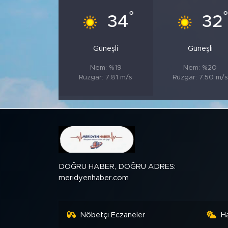
°
°
34
32
SPOR
Güneşli
Güneşli
KÜLTÜR SANAT
Nem: %19
Nem: %20
YAŞAM
Rüzgar: 7.81 m/s
Rüzgar: 7.50 m/s
TARİHTEN GÜNÜMÜZE
TARİH
KADIN
DOĞRU HABER, DOĞRU ADRES:
meridyenhaber.com
SAĞLIK
SİYASET
Nöbetçi Eczaneler
H