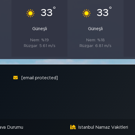
°
°
33
33
Güneşli
Güneşli
Nem: %19
Nem: %18
Rüzgar: 5.61 m/s
Rüzgar: 6.81 m/s
[email protected]
ava Durumu
İstanbul Namaz Vakitleri