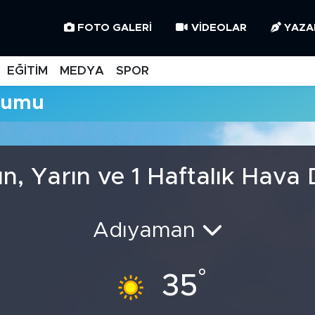
FOTO GALERI
VIDEOLAR
YAZA
EĞİTİM
MEDYA
SPOR
rumu
, Yarın ve 1 Haftalık Hava
Adıyaman
°
35