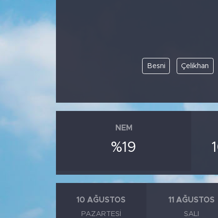
BİLİM-TEKNOLOJİ
RÖPÖRTAJ
Besni
Çelikhan
ANALİZ
NOSTALJİ
KULİS
NEM
YAZARLAR
%19
DİNİ
POLİTİKA
10 AĞUSTOS
11 AĞUSTOS
PAZARTESI
SALI
EKONOMİ