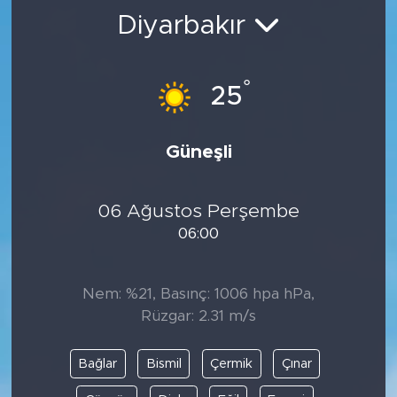
Diyarbakır
BİLİM-TEKNOLOJİ
RÖPÖRTAJ
°
25
ANALİZ
Güneşli
NOSTALJİ
06 Ağustos Perşembe
KULİS
06:00
YAZARLAR
Nem: %21, Basınç: 1006 hpa hPa,
DİNİ
Rüzgar: 2.31 m/s
POLİTİKA
Bağlar
Bismil
Çermik
Çınar
EKONOMİ