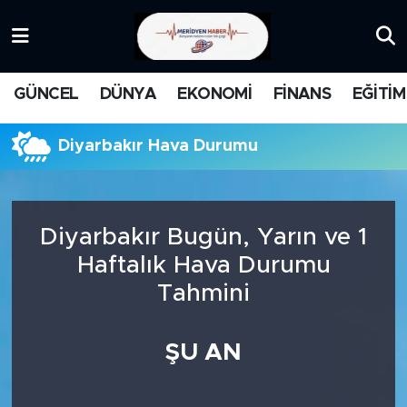
KATEGORİZE EDİLMEMİŞ
Nöbetçi Eczaneler
GÜNCEL
DÜNYA
EKONOMİ
FİNANS
EĞİTİM
EĞİTİM
Hava Durumu
Diyarbakır Hava Durumu
MANŞET
İstanbul Namaz Vakitleri
MEDYA
Trafik Durumu
Diyarbakır Bugün, Yarın ve 1
FİNANS
Süper Lig Puan Durumu ve Fikstür
Haftalık Hava Durumu
Tahmini
DÜNYA
Tüm Manşetler
GÜNCEL
Son Dakika Haberleri
ŞU AN
KARİKATÜR
Haber Arşivi