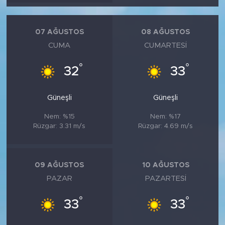
MEDYA KÖŞESİ
FOTO GALERİ
07 AĞUSTOS
08 AĞUSTOS
CUMA
CUMARTESI
VİDEOLAR
°
°
32
33
ALINTI YAZARLAR
Güneşli
Güneşli
SOSYAL MEDYA
Nem: %15
Nem: %17
Rüzgar: 3.31 m/s
Rüzgar: 4.69 m/s
09 AĞUSTOS
10 AĞUSTOS
PAZAR
PAZARTESI
°
°
33
33