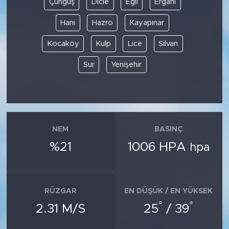
Çüngüş
Dicle
Eğil
Ergani
Hani
Hazro
Kayapınar
SPOR
Kocaköy
Kulp
Lice
Silvan
KÜLTÜR SANAT
Sur
Yenişehir
YAŞAM
TARİHTEN GÜNÜMÜZE
TARİH
NEM
BASINÇ
%21
1006 HPA
hpa
KADIN
SAĞLIK
RÜZGAR
EN DÜŞÜK / EN YÜKSEK
°
°
SİYASET
2.31 M/S
25
/ 39