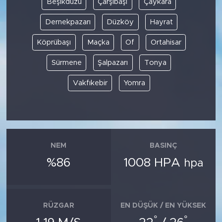
Beşikdüzü
Çarşıbaşı
Çaykara
Dernekpazarı
Düzköy
Hayrat
SPOR
Köprübaşı
Maçka
Of
Ortahisar
KÜLTÜR SANAT
Sürmene
Şalpazarı
Tonya
YAŞAM
Vakfıkebir
Yomra
TARİHTEN GÜNÜMÜZE
TARİH
NEM
BASINÇ
KADIN
%86
1008 HPA
hpa
SAĞLIK
SİYASET
RÜZGAR
EN DÜŞÜK / EN YÜKSEK
°
°