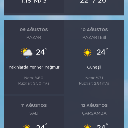
1.19 M/S
22
/ 26
MEDYA KÖŞESİ
FOTO GALERİ
09 AĞUSTOS
10 AĞUSTOS
VİDEOLAR
PAZAR
PAZARTESI
ALINTI YAZARLAR
°
°
24
24
SOSYAL MEDYA
Yakınlarda Yer Yer Yağmur
Güneşli
Nem: %80
Nem: %71
Rüzgar: 3.50 m/s
Rüzgar: 2.81 m/s
11 AĞUSTOS
12 AĞUSTOS
SALI
ÇARŞAMBA
°
°