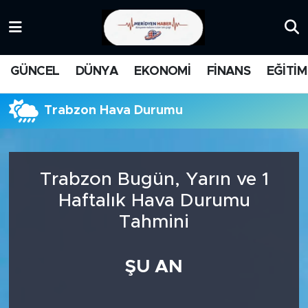
KATEGORİZE EDİLMEMİŞ
Nöbetçi Eczaneler
GÜNCEL
DÜNYA
EKONOMİ
FİNANS
EĞİTİM
EĞİTİM
Hava Durumu
Trabzon Hava Durumu
MANŞET
İstanbul Namaz Vakitleri
MEDYA
Trafik Durumu
Trabzon Bugün, Yarın ve 1
FİNANS
Süper Lig Puan Durumu ve Fikstür
Haftalık Hava Durumu
Tahmini
DÜNYA
Tüm Manşetler
GÜNCEL
Son Dakika Haberleri
ŞU AN
KARİKATÜR
Haber Arşivi