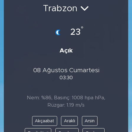
Trabzon
BİLİM-TEKNOLOJİ
RÖPÖRTAJ
°
23
ANALİZ
Açık
NOSTALJİ
08 Ağustos Cumartesi
KULİS
03:30
YAZARLAR
Nem: %86, Basınç: 1008 hpa hPa,
DİNİ
Rüzgar: 1.19 m/s
POLİTİKA
Akçaabat
Araklı
Arsin
EKONOMİ