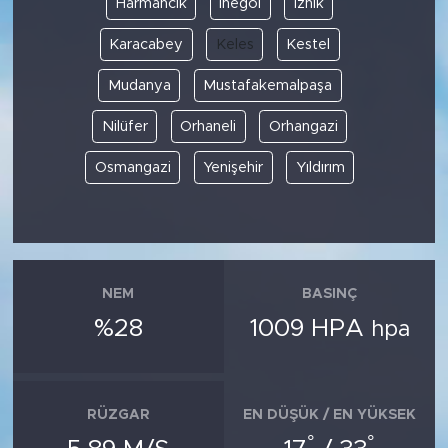
Harmancık
İnegöl
İznik
Karacabey
Keles
Kestel
SPOR
Mudanya
Mustafakemalpaşa
KÜLTÜR SANAT
Nilüfer
Orhaneli
Orhangazi
YAŞAM
Osmangazi
Yenişehir
Yıldırım
TARİHTEN GÜNÜMÜZE
TARİH
NEM
BASINÇ
KADIN
%28
1009 HPA
hpa
SAĞLIK
SİYASET
RÜZGAR
EN DÜŞÜK / EN YÜKSEK
°
°