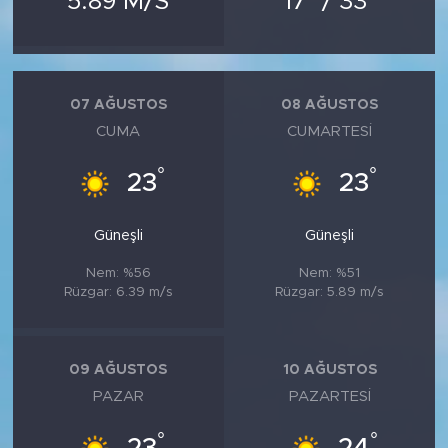
5.89 M/S
17
/ 33
MEDYA KÖŞESİ
FOTO GALERİ
07 AĞUSTOS
08 AĞUSTOS
VİDEOLAR
CUMA
CUMARTESI
ALINTI YAZARLAR
°
°
23
23
SOSYAL MEDYA
Güneşli
Güneşli
Nem: %56
Nem: %51
Rüzgar: 6.39 m/s
Rüzgar: 5.89 m/s
09 AĞUSTOS
10 AĞUSTOS
PAZAR
PAZARTESI
°
°