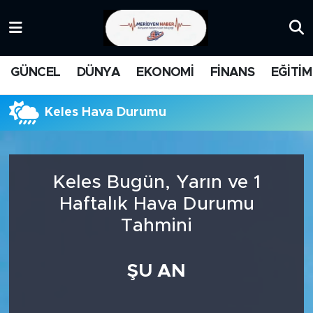
KATEGORİZE EDİLMEMİŞ
Nöbetçi Eczaneler
GÜNCEL
DÜNYA
EKONOMİ
FİNANS
EĞİTİM
EĞİTİM
Hava Durumu
Keles Hava Durumu
MANŞET
İstanbul Namaz Vakitleri
MEDYA
Trafik Durumu
Keles Bugün, Yarın ve 1
FİNANS
Süper Lig Puan Durumu ve Fikstür
Haftalık Hava Durumu
Tahmini
DÜNYA
Tüm Manşetler
GÜNCEL
Son Dakika Haberleri
ŞU AN
KARİKATÜR
Haber Arşivi