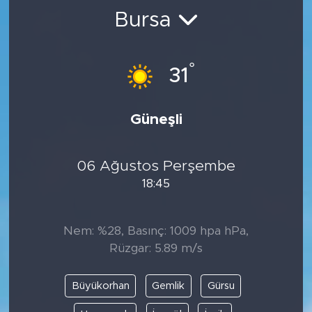
Bursa
BİLİM-TEKNOLOJİ
RÖPÖRTAJ
°
31
ANALİZ
Güneşli
NOSTALJİ
06 Ağustos Perşembe
KULİS
18:45
YAZARLAR
Nem: %28, Basınç: 1009 hpa hPa,
DİNİ
Rüzgar: 5.89 m/s
POLİTİKA
Büyükorhan
Gemlik
Gürsu
EKONOMİ