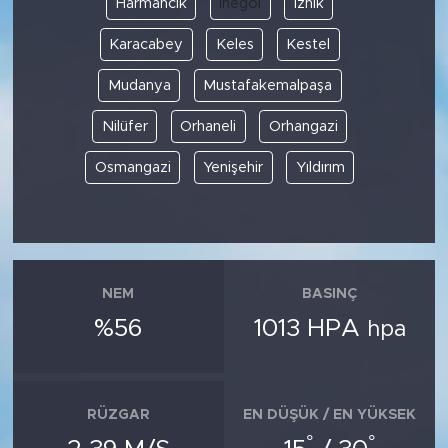
Harmancık
İnegöl
İznik
Karacabey
Keles
Kestel
SPOR
Mudanya
Mustafakemalpaşa
KÜLTÜR SANAT
Nilüfer
Orhaneli
Orhangazi
YAŞAM
Osmangazi
Yenişehir
Yıldırım
TARİHTEN GÜNÜMÜZE
TARİH
NEM
BASINÇ
KADIN
%56
1013 HPA
hpa
SAĞLIK
SİYASET
RÜZGAR
EN DÜŞÜK / EN YÜKSEK
°
°