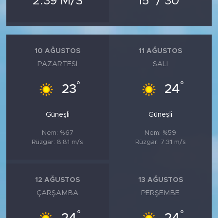
2.39 M/S
15
/ 30
MEDYA KÖŞESİ
FOTO GALERİ
10 AĞUSTOS
11 AĞUSTOS
VİDEOLAR
PAZARTESI
SALI
ALINTI YAZARLAR
°
°
23
24
SOSYAL MEDYA
Güneşli
Güneşli
Nem: %67
Nem: %59
Rüzgar: 8.81 m/s
Rüzgar: 7.31 m/s
12 AĞUSTOS
13 AĞUSTOS
ÇARŞAMBA
PERŞEMBE
°
°