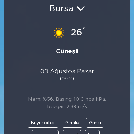
Bursa
BİLİM-TEKNOLOJİ
RÖPÖRTAJ
°
26
ANALİZ
Güneşli
NOSTALJİ
09 Ağustos Pazar
KULİS
09:00
YAZARLAR
Nem: %56, Basınç: 1013 hpa hPa,
DİNİ
Rüzgar: 2.39 m/s
POLİTİKA
Büyükorhan
Gemlik
Gürsu
EKONOMİ