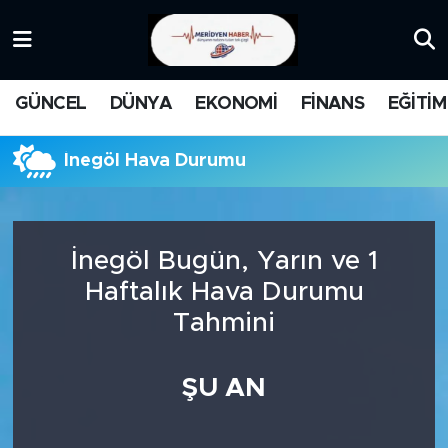
KATEGORİZE EDİLMEMİŞ
Nöbetçi Eczaneler
GÜNCEL
DÜNYA
EKONOMİ
FİNANS
EĞİTİM
EĞİTİM
Hava Durumu
İnegöl Hava Durumu
MANŞET
İstanbul Namaz Vakitleri
MEDYA
Trafik Durumu
İnegöl Bugün, Yarın ve 1
FİNANS
Süper Lig Puan Durumu ve Fikstür
Haftalık Hava Durumu
Tahmini
DÜNYA
Tüm Manşetler
GÜNCEL
Son Dakika Haberleri
ŞU AN
KARİKATÜR
Haber Arşivi