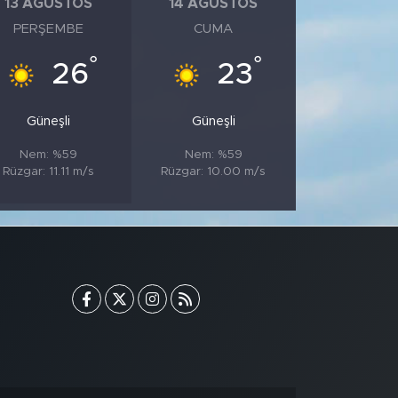
13 AĞUSTOS
14 AĞUSTOS
PERŞEMBE
CUMA
°
°
26
23
Güneşli
Güneşli
Nem: %59
Nem: %59
Rüzgar: 11.11 m/s
Rüzgar: 10.00 m/s