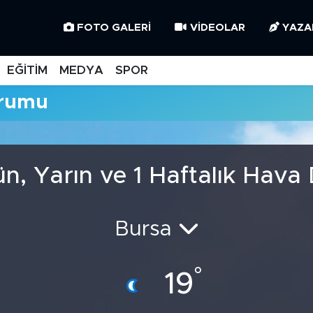
FOTO GALERI
VIDEOLAR
YAZA
EĞİTİM
MEDYA
SPOR
urumu
, Yarın ve 1 Haftalık Hav
Bursa
°
19