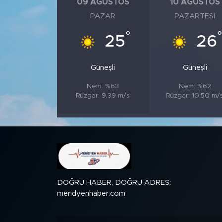
09 AĞUSTOS
10 AĞUSTOS
PAZAR
PAZARTESI
SPOR
°
25
26
KÜLTÜR SANAT
Güneşli
Güneşli
YAŞAM
Nem: %63
Nem: %62
Rüzgar: 9.39 m/s
Rüzgar: 10.50 m/
TARİHTEN GÜNÜMÜZE
TARİH
KADIN
SAĞLIK
DOĞRU HABER, DOĞRU ADRES:
meridyenhaber.com
SİYASET