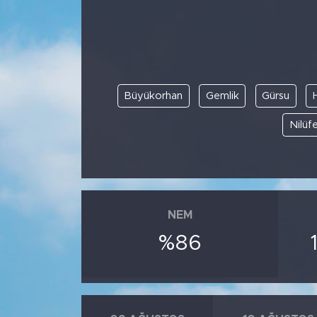
BİLİM-TEKNOLOJİ
RÖPÖRTAJ
Büyükorhan
Gemlik
Gürsu
ANALİZ
Nilüfe
NOSTALJİ
KULİS
YAZARLAR
NEM
%86
DİNİ
POLİTİKA
EKONOMİ