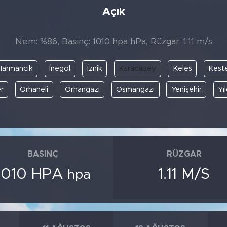
Açık
Nem: %86, Basınç: 1010 hpa hPa, Rüzgar: 1.11 m/s
Harmancık
İnegöl
İznik
Karacabey
Keles
Keste
r
Orhaneli
Orhangazi
Osmangazi
Yenişehir
Yı
BASINÇ
RÜZGAR
1010 HPA
1.11 M/S
hpa