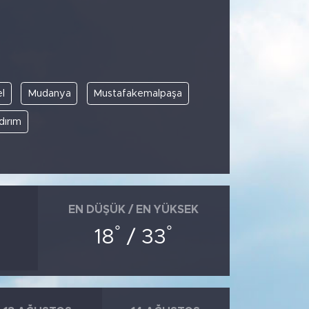
l
Mudanya
Mustafakemalpaşa
ldırım
EN DÜŞÜK / EN YÜKSEK
°
°
18
/ 33