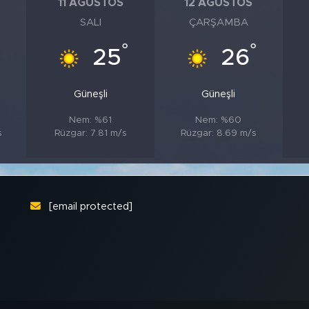
11 AĞUSTOS
12 AĞUSTOS
SALI
ÇARŞAMBA
°
°
°
25
26
Güneşli
Güneşli
Nem: %61
Nem: %60
s
Rüzgar: 7.81 m/s
Rüzgar: 8.69 m/s
[email protected]