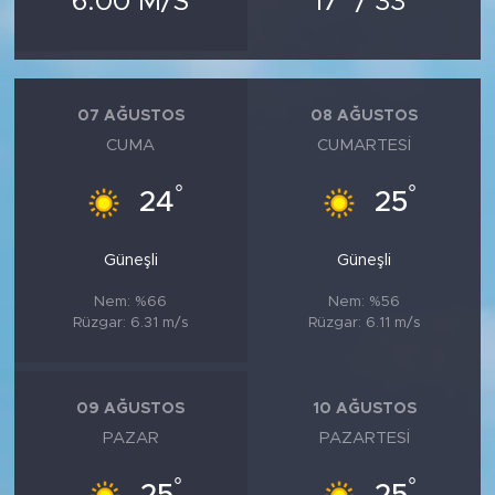
6.00 M/S
17
/ 33
MEDYA KÖŞESİ
FOTO GALERİ
07 AĞUSTOS
08 AĞUSTOS
VİDEOLAR
CUMA
CUMARTESI
ALINTI YAZARLAR
°
°
24
25
SOSYAL MEDYA
Güneşli
Güneşli
Nem: %66
Nem: %56
Rüzgar: 6.31 m/s
Rüzgar: 6.11 m/s
09 AĞUSTOS
10 AĞUSTOS
PAZAR
PAZARTESI
°
°