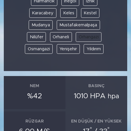
Harmancık
İnegöl
İznik
Karacabey
Keles
Kestel
SPOR
Mudanya
Mustafakemalpaşa
KÜLTÜR SANAT
Nilüfer
Orhaneli
Orhangazi
YAŞAM
Osmangazi
Yenişehir
Yıldırım
TARİHTEN GÜNÜMÜZE
TARİH
NEM
BASINÇ
KADIN
%42
1010 HPA
hpa
SAĞLIK
SİYASET
RÜZGAR
EN DÜŞÜK / EN YÜKSEK
°
°