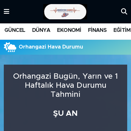
KATEGORİZE EDİLMEMİŞ
Nöbetçi Eczaneler
GÜNCEL
DÜNYA
EKONOMİ
FİNANS
EĞİTİM
EĞİTİM
Hava Durumu
Orhangazi Hava Durumu
MANŞET
İstanbul Namaz Vakitleri
MEDYA
Trafik Durumu
Orhangazi Bugün, Yarın ve 1
FİNANS
Süper Lig Puan Durumu ve Fikstür
Haftalık Hava Durumu
Tahmini
DÜNYA
Tüm Manşetler
GÜNCEL
Son Dakika Haberleri
ŞU AN
KARİKATÜR
Haber Arşivi