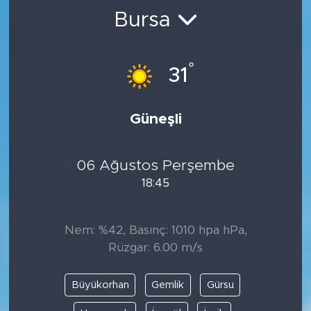
Bursa
BİLİM-TEKNOLOJİ
RÖPÖRTAJ
°
31
ANALİZ
Güneşli
NOSTALJİ
06 Ağustos Perşembe
KULİS
18:45
YAZARLAR
Nem: %42, Basınç: 1010 hpa hPa,
DİNİ
Rüzgar: 6.00 m/s
POLİTİKA
Büyükorhan
Gemlik
Gürsu
EKONOMİ