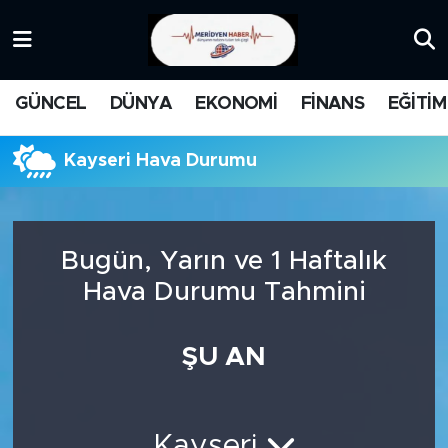
KATEGORİZE EDİLMEMİŞ
Nöbetçi Eczaneler
GÜNCEL
DÜNYA
EKONOMİ
FİNANS
EĞİTİM
EĞİTİM
Hava Durumu
Kayseri Hava Durumu
MANŞET
İstanbul Namaz Vakitleri
MEDYA
Trafik Durumu
Bugün, Yarın ve 1 Haftalık
FİNANS
Süper Lig Puan Durumu ve Fikstür
Hava Durumu Tahmini
DÜNYA
Tüm Manşetler
ŞU AN
GÜNCEL
Son Dakika Haberleri
KARİKATÜR
Haber Arşivi
Kayseri