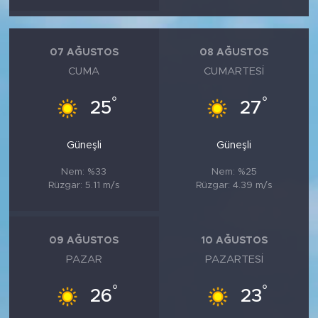
MEDYA KÖŞESİ
FOTO GALERİ
07 AĞUSTOS
08 AĞUSTOS
CUMA
CUMARTESI
VİDEOLAR
°
°
25
27
ALINTI YAZARLAR
Güneşli
Güneşli
SOSYAL MEDYA
Nem: %33
Nem: %25
Rüzgar: 5.11 m/s
Rüzgar: 4.39 m/s
09 AĞUSTOS
10 AĞUSTOS
PAZAR
PAZARTESI
°
°
26
23