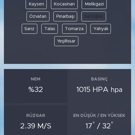
Kayseri
Kocasinan
Melikgazi
SPOR
Özvatan
Pınarbaşı
Sarıoğlan
Sarız
Talas
Tomarza
Yahyalı
KÜLTÜR SANAT
Yeşilhisar
YAŞAM
TARİHTEN GÜNÜMÜZE
TARİH
NEM
BASINÇ
%32
1015 HPA
hpa
KADIN
SAĞLIK
RÜZGAR
EN DÜŞÜK / EN YÜKSEK
SİYASET
°
°
2.39 M/S
17
/ 32