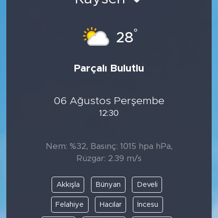
BİLİM-TEKNOLOJİ
°
28
RÖPÖRTAJ
ANALİZ
Parçalı Bulutlu
NOSTALJİ
06 Ağustos Perşembe
12:30
KULİS
YAZARLAR
Nem: %32, Basınç: 1015 hpa hPa,
Rüzgar: 2.39 m/s
DİNİ
Akkışla
Bünyan
Develi
POLİTİKA
Felahiye
Hacılar
İncesu
EKONOMİ