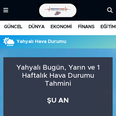
KATEGORİZE EDİLMEMİŞ
Nöbetçi Eczaneler
GÜNCEL
DÜNYA
EKONOMİ
FİNANS
EĞİTİM
EĞİTİM
Hava Durumu
Yahyalı Hava Durumu
MANŞET
İstanbul Namaz Vakitleri
MEDYA
Trafik Durumu
Yahyalı Bugün, Yarın ve 1
FİNANS
Süper Lig Puan Durumu ve Fikstür
Haftalık Hava Durumu
Tahmini
DÜNYA
Tüm Manşetler
GÜNCEL
Son Dakika Haberleri
ŞU AN
KARİKATÜR
Haber Arşivi