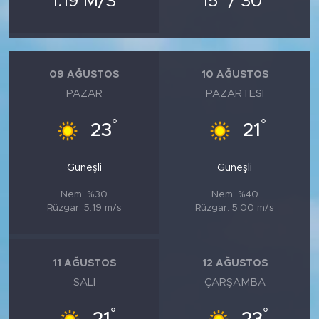
1.19 M/S
15
/ 30
MEDYA KÖŞESİ
FOTO GALERİ
09 AĞUSTOS
10 AĞUSTOS
VİDEOLAR
PAZAR
PAZARTESI
ALINTI YAZARLAR
°
°
23
21
SOSYAL MEDYA
Güneşli
Güneşli
Nem: %30
Nem: %40
Rüzgar: 5.19 m/s
Rüzgar: 5.00 m/s
11 AĞUSTOS
12 AĞUSTOS
SALI
ÇARŞAMBA
°
°