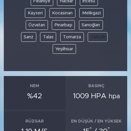
Felahiye
Hacılar
İncesu
Kayseri
Kocasinan
Melikgazi
SPOR
Özvatan
Pınarbaşı
Sarıoğlan
KÜLTÜR SANAT
Sarız
Talas
Tomarza
Yahyalı
YAŞAM
Yeşilhisar
TARİHTEN GÜNÜMÜZE
TARİH
NEM
BASINÇ
KADIN
%42
1009 HPA
hpa
SAĞLIK
SİYASET
RÜZGAR
EN DÜŞÜK / EN YÜKSEK
°
°