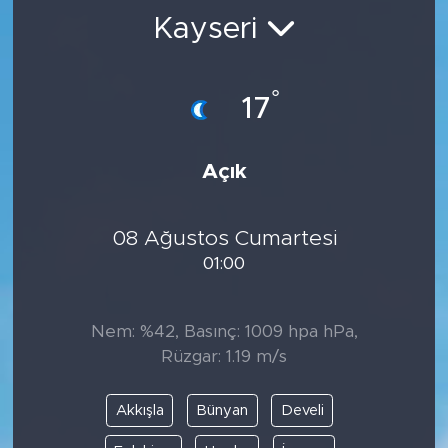
Kayseri
BİLİM-TEKNOLOJİ
RÖPÖRTAJ
°
17
ANALİZ
Açık
NOSTALJİ
08 Ağustos Cumartesi
KULİS
01:00
YAZARLAR
Nem: %42, Basınç: 1009 hpa hPa,
DİNİ
Rüzgar: 1.19 m/s
POLİTİKA
Akkışla
Bünyan
Develi
EKONOMİ