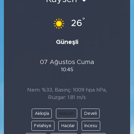
BİLİM-TEKNOLOJİ
°
26
RÖPÖRTAJ
ANALİZ
Güneşli
NOSTALJİ
07 Ağustos Cuma
10:45
KULİS
YAZARLAR
Nem: %33, Basınç: 1009 hpa hPa,
Rüzgar: 1.81 m/s
DİNİ
Akkışla
Bünyan
Develi
POLİTİKA
Felahiye
Hacılar
İncesu
EKONOMİ