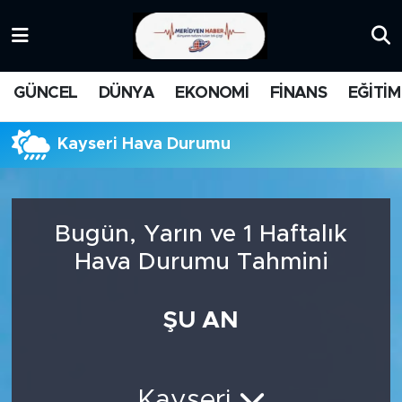
KATEGORİZE EDİLMEMİŞ
Nöbetçi Eczaneler
GÜNCEL
DÜNYA
EKONOMİ
FİNANS
EĞİTİM
EĞİTİM
Hava Durumu
Kayseri Hava Durumu
MANŞET
İstanbul Namaz Vakitleri
MEDYA
Trafik Durumu
Bugün, Yarın ve 1 Haftalık
FİNANS
Süper Lig Puan Durumu ve Fikstür
Hava Durumu Tahmini
DÜNYA
Tüm Manşetler
ŞU AN
GÜNCEL
Son Dakika Haberleri
KARİKATÜR
Haber Arşivi
Kayseri