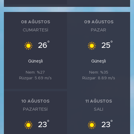
MEDYA KÖŞESİ
FOTO GALERİ
08 AĞUSTOS
09 AĞUSTOS
CUMARTESI
PAZAR
VİDEOLAR
°
°
26
25
ALINTI YAZARLAR
Güneşli
Güneşli
SOSYAL MEDYA
Nem: %27
Nem: %35
Rüzgar: 5.69 m/s
Rüzgar: 8.89 m/s
10 AĞUSTOS
11 AĞUSTOS
PAZARTESI
SALI
°
°
23
23