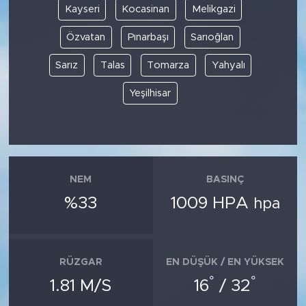
Kayseri
Kocasinan
Melikgazi
SPOR
Özvatan
Pınarbaşı
Sarıoğlan
Sarız
Talas
Tomarza
Yahyalı
KÜLTÜR SANAT
Yeşilhisar
YAŞAM
TARİHTEN GÜNÜMÜZE
TARİH
NEM
BASINÇ
%33
1009 HPA
hpa
KADIN
SAĞLIK
RÜZGAR
EN DÜŞÜK / EN YÜKSEK
SİYASET
°
°
1.81 M/S
16
/ 32