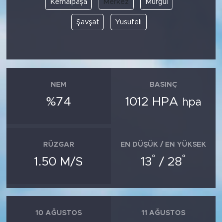
Kemalpaşa
Merkez
Murgul
Şavşat
Yusufeli
SPOR
KÜLTÜR SANAT
YAŞAM
NEM
BASINÇ
TARİHTEN GÜNÜMÜZE
%74
1012 HPA
hpa
TARİH
RÜZGAR
EN DÜŞÜK / EN YÜKSEK
KADIN
°
°
1.50 M/S
13
/ 28
SAĞLIK
SİYASET
10 AĞUSTOS
11 AĞUSTOS