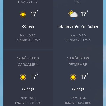
MEDYA KÖŞESİ
PAZARTESI
SALI
°
°
17
17
FOTO GALERİ
VİDEOLAR
Güneşli
Yakınlarda Yer Yer Yağmur
Nem: %70
Nem: %70
ALINTI YAZARLAR
Rüzgar: 3.31 m/s
Rüzgar: 2.81 m/s
SOSYAL MEDYA
12 AĞUSTOS
13 AĞUSTOS
ÇARŞAMBA
PERŞEMBE
°
°
17
17
Güneşli
Güneşli
Nem: %61
Nem: %64
Rüzgar: 4.39 m/s
Rüzgar: 3.50 m/s