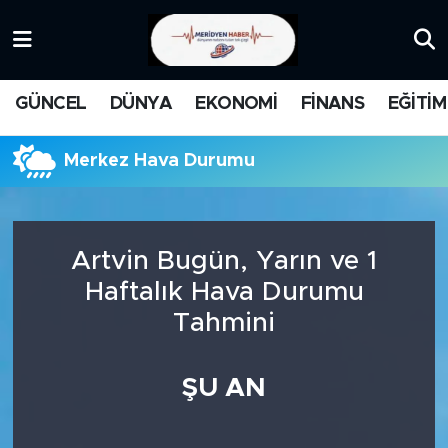
KATEGORİZE EDİLMEMİŞ
Nöbetçi Eczaneler
GÜNCEL
DÜNYA
EKONOMİ
FİNANS
EĞİTİM
EĞİTİM
Hava Durumu
Merkez Hava Durumu
MANŞET
İstanbul Namaz Vakitleri
MEDYA
Trafik Durumu
Artvin Bugün, Yarın ve 1
FİNANS
Süper Lig Puan Durumu ve Fikstür
Haftalık Hava Durumu
Tahmini
DÜNYA
Tüm Manşetler
GÜNCEL
Son Dakika Haberleri
ŞU AN
KARİKATÜR
Haber Arşivi