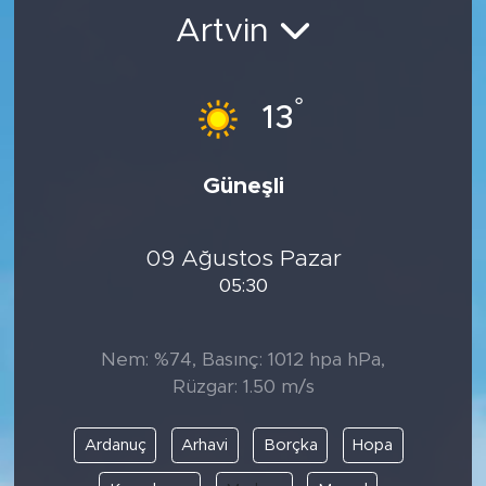
Artvin
BİLİM-TEKNOLOJİ
RÖPÖRTAJ
°
13
ANALİZ
Güneşli
NOSTALJİ
09 Ağustos Pazar
KULİS
05:30
YAZARLAR
Nem: %74, Basınç: 1012 hpa hPa,
DİNİ
Rüzgar: 1.50 m/s
POLİTİKA
Ardanuç
Arhavi
Borçka
Hopa
EKONOMİ