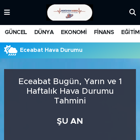
KATEGORİZE EDİLMEMİŞ
Nöbetçi Eczaneler
GÜNCEL
DÜNYA
EKONOMİ
FİNANS
EĞİTİM
EĞİTİM
Hava Durumu
Eceabat Hava Durumu
MANŞET
İstanbul Namaz Vakitleri
MEDYA
Trafik Durumu
Eceabat Bugün, Yarın ve 1
FİNANS
Süper Lig Puan Durumu ve Fikstür
Haftalık Hava Durumu
Tahmini
DÜNYA
Tüm Manşetler
GÜNCEL
Son Dakika Haberleri
ŞU AN
KARİKATÜR
Haber Arşivi