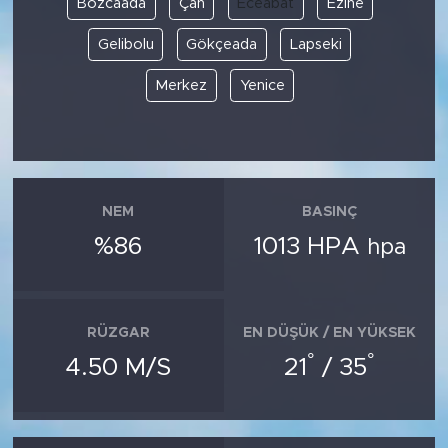
Bozcaada
Çan
Eceabat
Ezine
Gelibolu
Gökçeada
Lapseki
SPOR
Merkez
Yenice
KÜLTÜR SANAT
YAŞAM
TARİHTEN GÜNÜMÜZE
NEM
BASINÇ
%86
1013 HPA
hpa
TARİH
KADIN
RÜZGAR
EN DÜŞÜK / EN YÜKSEK
SAĞLIK
°
°
4.50 M/S
21
/ 35
SİYASET