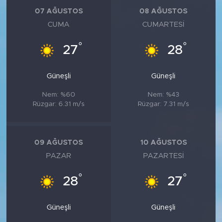
MEDYA KÖŞESİ
07 AĞUSTOS
08 AĞUSTOS
CUMA
CUMARTESI
FOTO GALERİ
°
°
27
28
VİDEOLAR
Güneşli
Güneşli
ALINTI YAZARLAR
Nem: %60
Nem: %43
SOSYAL MEDYA
Rüzgar: 6.31 m/s
Rüzgar: 7.31 m/s
09 AĞUSTOS
10 AĞUSTOS
PAZAR
PAZARTESI
°
°
28
27
Güneşli
Güneşli