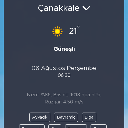
Çanakkale
BİLİM-TEKNOLOJİ
RÖPÖRTAJ
°
21
ANALİZ
Güneşli
NOSTALJİ
06 Ağustos Perşembe
KULİS
06:30
YAZARLAR
Nem: %86, Basınç: 1013 hpa hPa,
DİNİ
Rüzgar: 4.50 m/s
POLİTİKA
Ayvacık
Bayramiç
Biga
EKONOMİ