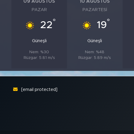
09 AĞUSTOS
10 AĞUSTOS
PAZAR
PAZARTESI
°
°
°
22
19
Güneşli
Güneşli
Nem: %30
Nem: %48
Rüzgar: 5.81 m/s
Rüzgar: 5.89 m/s
[email protected]