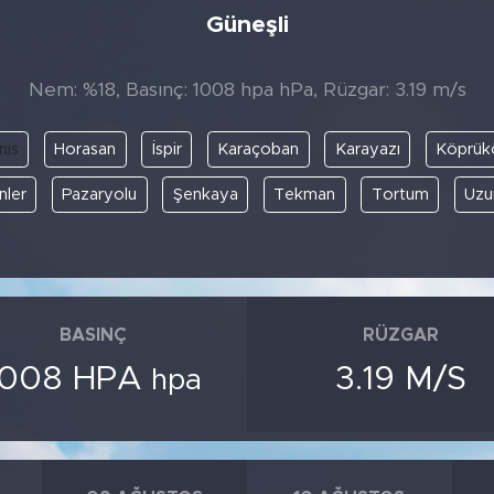
Güneşli
Nem: %18, Basınç: 1008 hpa hPa, Rüzgar: 3.19 m/s
nıs
Horasan
İspir
Karaçoban
Karayazı
Köprük
nler
Pazaryolu
Şenkaya
Tekman
Tortum
Uzu
BASINÇ
RÜZGAR
1008 HPA
3.19 M/S
hpa