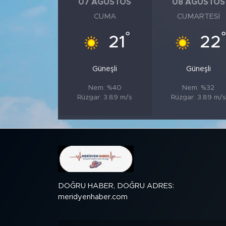
07 AĞUSTOS
08 AĞUSTOS
CUMA
CUMARTESI
SPOR
°
21
22
KÜLTÜR SANAT
Güneşli
Güneşli
YAŞAM
Nem: %40
Nem: %32
Rüzgar: 3.89 m/s
Rüzgar: 3.89 m/s
TARİHTEN GÜNÜMÜZE
TARİH
KADIN
SAĞLIK
DOĞRU HABER, DOĞRU ADRES:
meridyenhaber.com
SİYASET