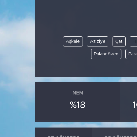
BİLİM-TEKNOLOJİ
RÖPÖRTAJ
Aşkale
Aziziye
Çat
Hı
ANALİZ
Palandöken
Pasi
NOSTALJİ
KULİS
YAZARLAR
NEM
%18
DİNİ
POLİTİKA
EKONOMİ