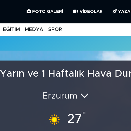
FOTO GALERI
VIDEOLAR
YAZA
EĞİTİM
MEDYA
SPOR
 Yarın ve 1 Haftalık Hava D
Erzurum
°
27