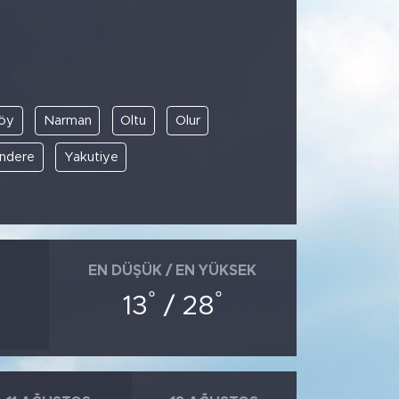
öy
Narman
Oltu
Olur
ndere
Yakutiye
EN DÜŞÜK / EN YÜKSEK
°
°
13
/ 28