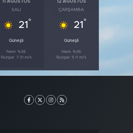
11 AĞUSTOS
12 AĞUSTOS
SALI
ÇARŞAMBA
°
°
21
21
Güneşli
Güneşli
Nem: %38
Nem: %36
Rüzgar: 7.31 m/s
Rüzgar: 5.11 m/s