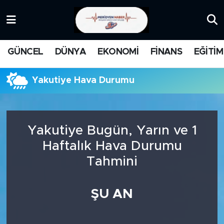
KATEGORİZE EDİLMEMİŞ
Nöbetçi Eczaneler
GÜNCEL
DÜNYA
EKONOMİ
FİNANS
EĞİTİM
EĞİTİM
Hava Durumu
Yakutiye Hava Durumu
MANŞET
İstanbul Namaz Vakitleri
MEDYA
Trafik Durumu
Yakutiye Bugün, Yarın ve 1
FİNANS
Süper Lig Puan Durumu ve Fikstür
Haftalık Hava Durumu
Tahmini
DÜNYA
Tüm Manşetler
GÜNCEL
Son Dakika Haberleri
ŞU AN
KARİKATÜR
Haber Arşivi