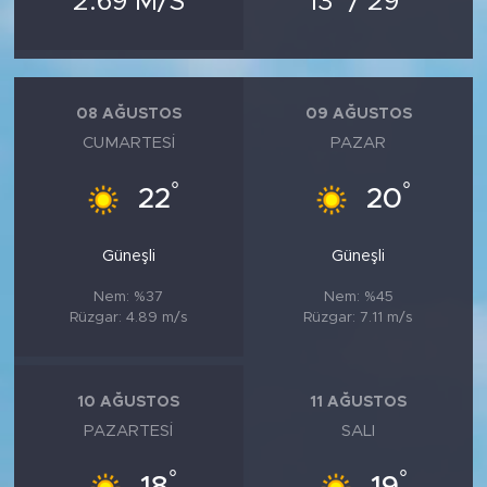
2.69 M/S
13
/ 29
MEDYA KÖŞESİ
FOTO GALERİ
08 AĞUSTOS
09 AĞUSTOS
VİDEOLAR
CUMARTESI
PAZAR
ALINTI YAZARLAR
°
°
22
20
SOSYAL MEDYA
Güneşli
Güneşli
Nem: %37
Nem: %45
Rüzgar: 4.89 m/s
Rüzgar: 7.11 m/s
10 AĞUSTOS
11 AĞUSTOS
PAZARTESI
SALI
°
°