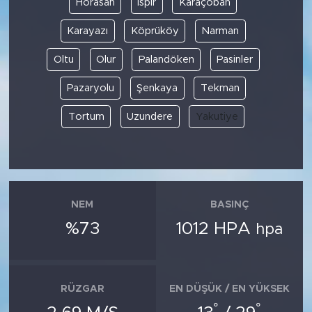
Horasan
İspir
Karaçoban
Karayazı
Köprüköy
Narman
SPOR
Oltu
Olur
Palandöken
Pasinler
KÜLTÜR SANAT
Pazaryolu
Şenkaya
Tekman
YAŞAM
Tortum
Uzundere
Yakutiye
TARİHTEN GÜNÜMÜZE
TARİH
NEM
BASINÇ
KADIN
%73
1012 HPA
hpa
SAĞLIK
SİYASET
RÜZGAR
EN DÜŞÜK / EN YÜKSEK
°
°