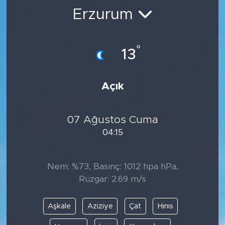
Erzurum
BİLİM-TEKNOLOJİ
RÖPÖRTAJ
°
13
ANALİZ
Açık
NOSTALJİ
07 Ağustos Cuma
KULİS
04:15
YAZARLAR
Nem: %73, Basınç: 1012 hpa hPa,
DİNİ
Rüzgar: 2.69 m/s
POLİTİKA
Aşkale
Aziziye
Çat
Hınıs
EKONOMİ