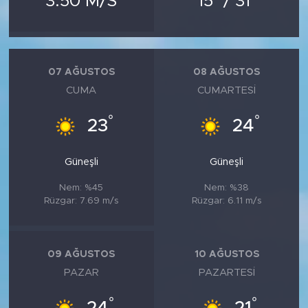
3.50 M/S
15
/ 31
MEDYA KÖŞESİ
FOTO GALERİ
07 AĞUSTOS
08 AĞUSTOS
VİDEOLAR
CUMA
CUMARTESI
ALINTI YAZARLAR
°
°
23
24
SOSYAL MEDYA
Güneşli
Güneşli
Nem: %45
Nem: %38
Rüzgar: 7.69 m/s
Rüzgar: 6.11 m/s
09 AĞUSTOS
10 AĞUSTOS
PAZAR
PAZARTESI
°
°