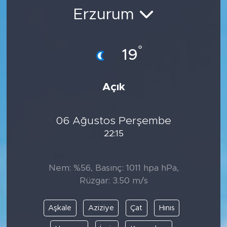
Erzurum
BİLİM-TEKNOLOJİ
RÖPÖRTAJ
°
19
ANALİZ
Açık
NOSTALJİ
06 Ağustos Perşembe
KULİS
22:15
YAZARLAR
Nem: %56, Basınç: 1011 hpa hPa,
DİNİ
Rüzgar: 3.50 m/s
POLİTİKA
Aşkale
Aziziye
Çat
Hınıs
EKONOMİ