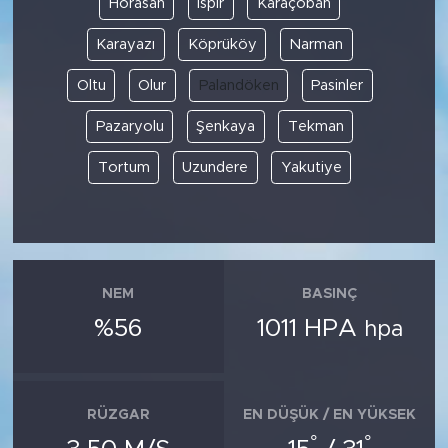
Horasan
İspir
Karaçoban
Karayazı
Köprüköy
Narman
SPOR
Oltu
Olur
Palandöken
Pasinler
KÜLTÜR SANAT
Pazaryolu
Şenkaya
Tekman
YAŞAM
Tortum
Uzundere
Yakutiye
TARİHTEN GÜNÜMÜZE
TARİH
NEM
BASINÇ
KADIN
%56
1011 HPA
hpa
SAĞLIK
SİYASET
RÜZGAR
EN DÜŞÜK / EN YÜKSEK
°
°