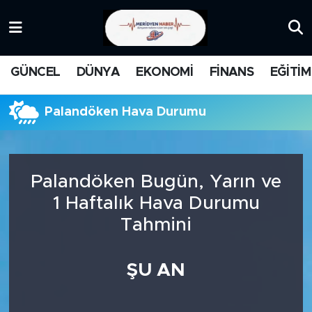
KATEGORİZE EDİLMEMİŞ
Nöbetçi Eczaneler
GÜNCEL
DÜNYA
EKONOMİ
FİNANS
EĞİTİM
EĞİTİM
Hava Durumu
Palandöken Hava Durumu
MANŞET
İstanbul Namaz Vakitleri
MEDYA
Trafik Durumu
Palandöken Bugün, Yarın ve
FİNANS
Süper Lig Puan Durumu ve Fikstür
1 Haftalık Hava Durumu
Tahmini
DÜNYA
Tüm Manşetler
GÜNCEL
Son Dakika Haberleri
ŞU AN
KARİKATÜR
Haber Arşivi