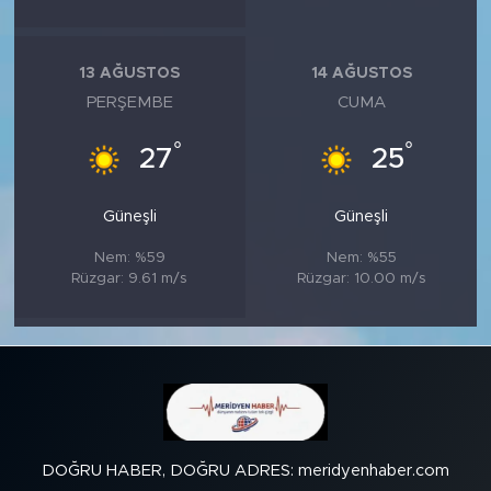
13 AĞUSTOS
14 AĞUSTOS
PERŞEMBE
CUMA
°
°
27
25
Güneşli
Güneşli
Nem: %59
Nem: %55
Rüzgar: 9.61 m/s
Rüzgar: 10.00 m/s
DOĞRU HABER, DOĞRU ADRES: meridyenhaber.com