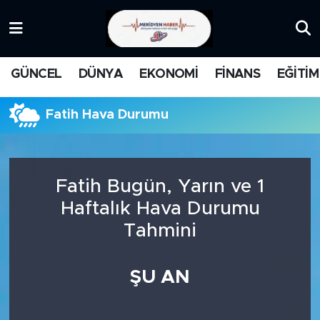
KATEGORİZE EDİLMEMİŞ
Nöbetçi Eczaneler
GÜNCEL
DÜNYA
EKONOMİ
FİNANS
EĞİTİM
EĞİTİM
Hava Durumu
Fatih Hava Durumu
MANŞET
İstanbul Namaz Vakitleri
MEDYA
Trafik Durumu
Fatih Bugün, Yarın ve 1
FİNANS
Süper Lig Puan Durumu ve Fikstür
Haftalık Hava Durumu
Tahmini
DÜNYA
Tüm Manşetler
GÜNCEL
Son Dakika Haberleri
ŞU AN
KARİKATÜR
Haber Arşivi