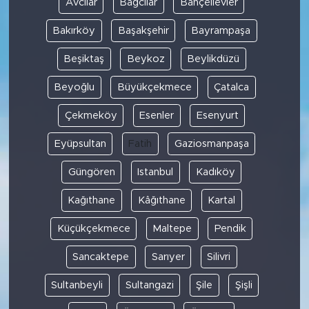
Avcılar
Bağcılar
Bahçelievler
Bakırköy
Başakşehir
Bayrampaşa
SPOR
Beşiktaş
Beykoz
Beylikdüzü
KÜLTÜR SANAT
Beyoğlu
Büyükçekmece
Çatalca
YAŞAM
Çekmeköy
Esenler
Esenyurt
TARİHTEN GÜNÜMÜZE
Eyüpsultan
Fatih
Gaziosmanpaşa
Güngören
Istanbul
Kadıköy
TARİH
Kağıthane
Kâğıthane
Kartal
KADIN
Küçükçekmece
Maltepe
Pendik
SAĞLIK
Sancaktepe
Sarıyer
Silivri
SİYASET
Sultanbeyli
Sultangazi
Şile
Şişli