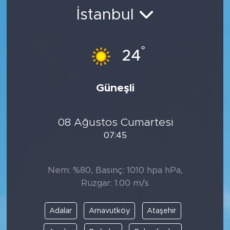
İstanbul
BİLİM-TEKNOLOJİ
RÖPÖRTAJ
°
24
ANALİZ
Güneşli
NOSTALJİ
08 Ağustos Cumartesi
KULİS
07:45
YAZARLAR
Nem: %80, Basınç: 1010 hpa hPa,
DİNİ
Rüzgar: 1.00 m/s
POLİTİKA
Adalar
Arnavutköy
Ataşehir
EKONOMİ