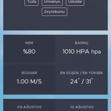
MEDYA KÖŞESİ
Tuzla
Ümraniye
Üsküdar
Zeytinburnu
FOTO GALERİ
VİDEOLAR
ALINTI YAZARLAR
NEM
BASINÇ
%80
1010 HPA
hpa
SOSYAL MEDYA
RÜZGAR
EN DÜŞÜK / EN YÜKSEK
°
°
1.00 M/S
24
/ 31
09 AĞUSTOS
10 AĞUSTOS