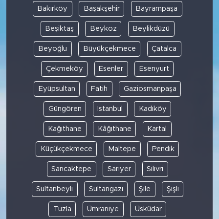
Bakırköy
Başakşehir
Bayrampaşa
SPOR
Beşiktaş
Beykoz
Beylikdüzü
KÜLTÜR SANAT
Beyoğlu
Büyükçekmece
Çatalca
Çekmeköy
Esenler
Esenyurt
YAŞAM
Eyüpsultan
Fatih
Gaziosmanpaşa
TARİHTEN GÜNÜMÜZE
Güngören
Istanbul
Kadıköy
TARİH
Kağıthane
Kâğıthane
Kartal
KADIN
Küçükçekmece
Maltepe
Pendik
Sancaktepe
Sarıyer
Silivri
SAĞLIK
Sultanbeyli
Sultangazi
Şile
Şişli
SİYASET
Tuzla
Ümraniye
Üsküdar