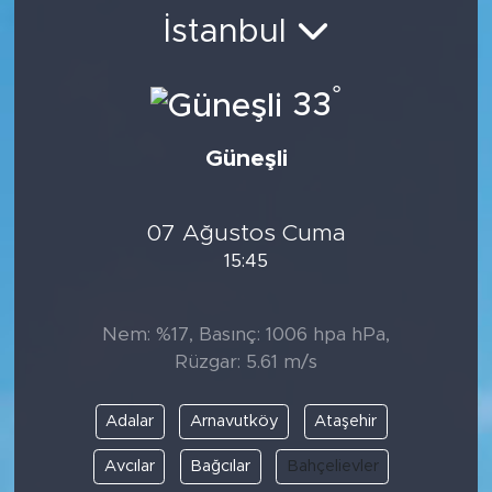
İstanbul
BİLİM-TEKNOLOJİ
°
RÖPÖRTAJ
33
ANALİZ
Güneşli
NOSTALJİ
07 Ağustos Cuma
15:45
KULİS
YAZARLAR
Nem: %17, Basınç: 1006 hpa hPa,
Rüzgar: 5.61 m/s
DİNİ
Adalar
Arnavutköy
Ataşehir
POLİTİKA
Avcılar
Bağcılar
Bahçelievler
EKONOMİ