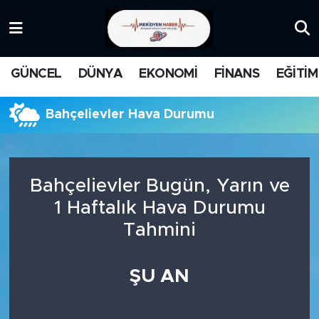
KATEGORİZE EDİLMEMİŞ
Nöbetçi Eczaneler
GÜNCEL
DÜNYA
EKONOMİ
FİNANS
EĞİTİM
EĞİTİM
Hava Durumu
Bahçelievler Hava Durumu
MANŞET
İstanbul Namaz Vakitleri
MEDYA
Trafik Durumu
Bahçelievler Bugün, Yarın ve
FİNANS
Süper Lig Puan Durumu ve Fikstür
1 Haftalık Hava Durumu
Tahmini
DÜNYA
Tüm Manşetler
GÜNCEL
Son Dakika Haberleri
ŞU AN
KARİKATÜR
Haber Arşivi