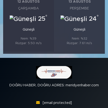
12 AĞUSTOS
13 AĞUSTOS
ÇARŞAMBA
PERŞEMBE
°
°
25
24
Güneşli
Güneşli
Nem: %39
Nem: %32
Rüzgar: 5.50 m/s
Rüzgar: 7.61 m/s
DOĞRU HABER, DOĞRU ADRES: meridyenhaber.com
[email protected]