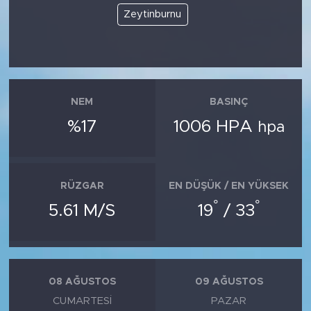
MEDYA KÖŞESİ
Zeytinburnu
FOTO GALERİ
VİDEOLAR
NEM
BASINÇ
ALINTI YAZARLAR
%17
1006 HPA
hpa
SOSYAL MEDYA
RÜZGAR
EN DÜŞÜK / EN YÜKSEK
°
°
5.61 M/S
19
/ 33
08 AĞUSTOS
09 AĞUSTOS
CUMARTESI
PAZAR