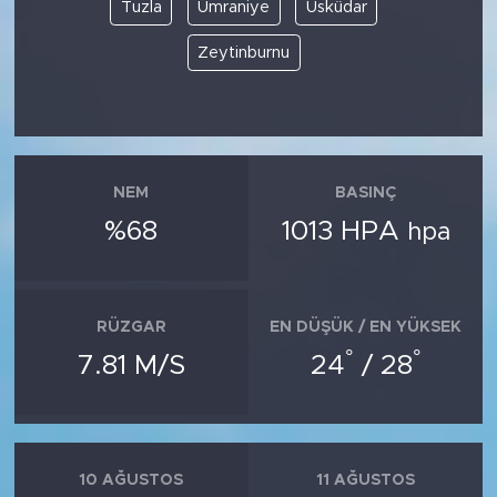
MEDYA KÖŞESİ
Tuzla
Ümraniye
Üsküdar
Zeytinburnu
FOTO GALERİ
VİDEOLAR
ALINTI YAZARLAR
NEM
BASINÇ
%68
1013 HPA
hpa
SOSYAL MEDYA
RÜZGAR
EN DÜŞÜK / EN YÜKSEK
°
°
7.81 M/S
24
/ 28
10 AĞUSTOS
11 AĞUSTOS