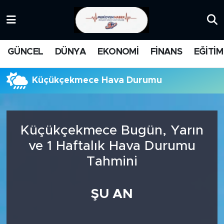
KATEGORİZE EDİLMEMİŞ
Nöbetçi Eczaneler
GÜNCEL
DÜNYA
EKONOMİ
FİNANS
EĞİTİM
EĞİTİM
Hava Durumu
Küçükçekmece Hava Durumu
MANŞET
İstanbul Namaz Vakitleri
MEDYA
Trafik Durumu
Küçükçekmece Bugün, Yarın
FİNANS
Süper Lig Puan Durumu ve Fikstür
ve 1 Haftalık Hava Durumu
Tahmini
DÜNYA
Tüm Manşetler
GÜNCEL
Son Dakika Haberleri
ŞU AN
KARİKATÜR
Haber Arşivi