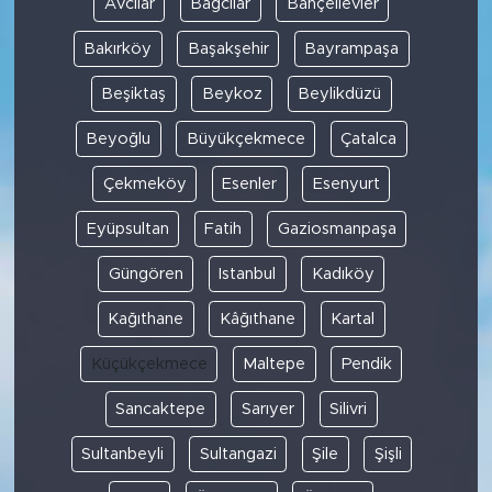
Avcılar
Bağcılar
Bahçelievler
Bakırköy
Başakşehir
Bayrampaşa
SPOR
Beşiktaş
Beykoz
Beylikdüzü
KÜLTÜR SANAT
Beyoğlu
Büyükçekmece
Çatalca
YAŞAM
Çekmeköy
Esenler
Esenyurt
TARİHTEN GÜNÜMÜZE
Eyüpsultan
Fatih
Gaziosmanpaşa
Güngören
Istanbul
Kadıköy
TARİH
Kağıthane
Kâğıthane
Kartal
KADIN
Küçükçekmece
Maltepe
Pendik
SAĞLIK
Sancaktepe
Sarıyer
Silivri
SİYASET
Sultanbeyli
Sultangazi
Şile
Şişli