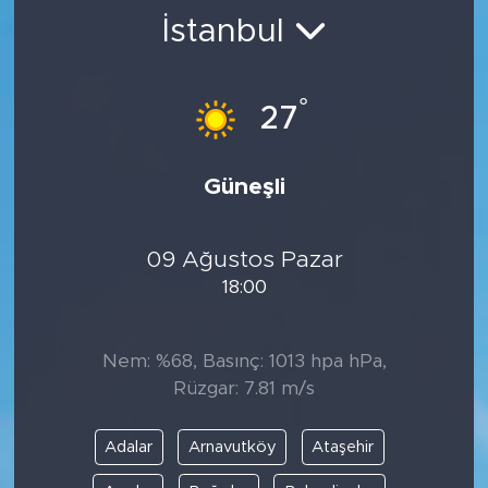
İstanbul
BİLİM-TEKNOLOJİ
RÖPÖRTAJ
°
27
ANALİZ
Güneşli
NOSTALJİ
09 Ağustos Pazar
KULİS
18:00
YAZARLAR
Nem: %68, Basınç: 1013 hpa hPa,
DİNİ
Rüzgar: 7.81 m/s
POLİTİKA
Adalar
Arnavutköy
Ataşehir
EKONOMİ