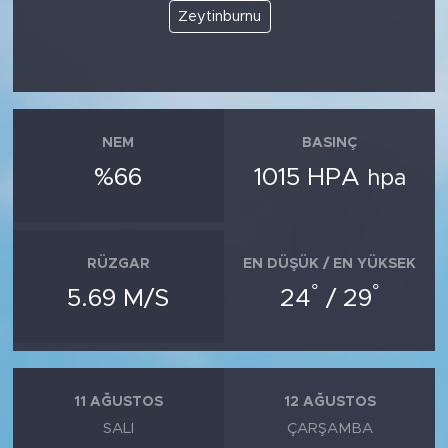
MEDYA KÖŞESİ
Zeytinburnu
FOTO GALERİ
VİDEOLAR
NEM
BASINÇ
ALINTI YAZARLAR
%66
1015 HPA
hpa
SOSYAL MEDYA
RÜZGAR
EN DÜŞÜK / EN YÜKSEK
°
°
5.69 M/S
24
/ 29
11 AĞUSTOS
12 AĞUSTOS
SALI
ÇARŞAMBA