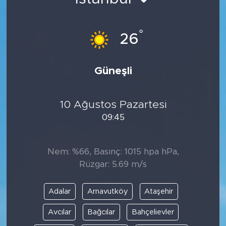
BİLİM-TEKNOLOJİ
°
26
RÖPÖRTAJ
ANALİZ
Güneşli
NOSTALJİ
10 Ağustos Pazartesi
09:45
KULİS
YAZARLAR
Nem: %66, Basınç: 1015 hpa hPa,
Rüzgar: 5.69 m/s
DİNİ
Adalar
Arnavutköy
Ataşehir
POLİTİKA
Avcılar
Bağcılar
Bahçelievler
EKONOMİ