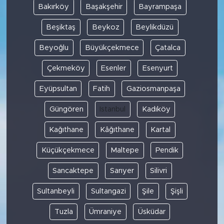
Bakırköy
Başakşehir
Bayrampaşa
SPOR
Beşiktaş
Beykoz
Beylikdüzü
Beyoğlu
Büyükçekmece
Çatalca
KÜLTÜR SANAT
Çekmeköy
Esenler
Esenyurt
YAŞAM
Eyüpsultan
Fatih
Gaziosmanpaşa
TARİHTEN GÜNÜMÜZE
Güngören
Istanbul
Kadıköy
TARİH
Kağıthane
Kâğıthane
Kartal
Küçükçekmece
Maltepe
Pendik
KADIN
Sancaktepe
Sarıyer
Silivri
SAĞLIK
Sultanbeyli
Sultangazi
Şile
Şişli
SİYASET
Tuzla
Ümraniye
Üsküdar