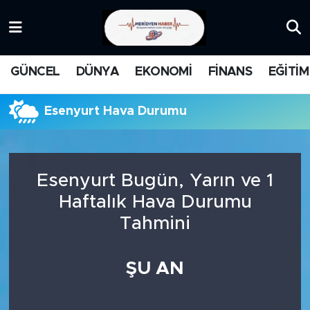
KATEGORİZE EDİLMEMİŞ
Nöbetçi Eczaneler
GÜNCEL
DÜNYA
EKONOMİ
FİNANS
EĞİTİM
EĞİTİM
Hava Durumu
Esenyurt Hava Durumu
MANŞET
İstanbul Namaz Vakitleri
MEDYA
Trafik Durumu
Esenyurt Bugün, Yarın ve 1
FİNANS
Süper Lig Puan Durumu ve Fikstür
Haftalık Hava Durumu
Tahmini
DÜNYA
Tüm Manşetler
GÜNCEL
Son Dakika Haberleri
ŞU AN
KARİKATÜR
Haber Arşivi