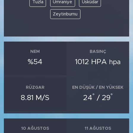
MEDYA KÖŞESİ
Tuzla
Ümraniye
Üsküdar
Zeytinburnu
FOTO GALERİ
VİDEOLAR
ALINTI YAZARLAR
NEM
BASINÇ
%54
1012 HPA
hpa
SOSYAL MEDYA
RÜZGAR
EN DÜŞÜK / EN YÜKSEK
°
°
8.81 M/S
24
/ 29
10 AĞUSTOS
11 AĞUSTOS