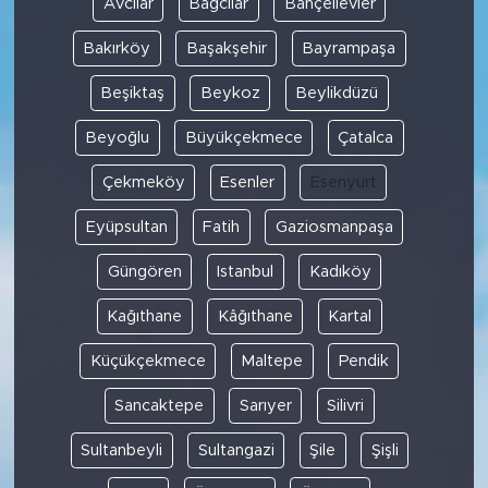
Avcılar
Bağcılar
Bahçelievler
Bakırköy
Başakşehir
Bayrampaşa
SPOR
Beşiktaş
Beykoz
Beylikdüzü
KÜLTÜR SANAT
Beyoğlu
Büyükçekmece
Çatalca
YAŞAM
Çekmeköy
Esenler
Esenyurt
TARİHTEN GÜNÜMÜZE
Eyüpsultan
Fatih
Gaziosmanpaşa
Güngören
Istanbul
Kadıköy
TARİH
Kağıthane
Kâğıthane
Kartal
KADIN
Küçükçekmece
Maltepe
Pendik
SAĞLIK
Sancaktepe
Sarıyer
Silivri
SİYASET
Sultanbeyli
Sultangazi
Şile
Şişli