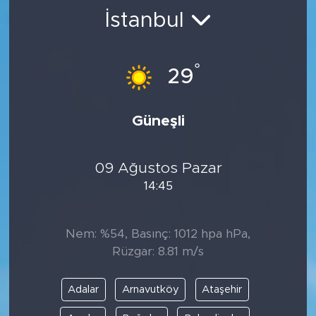
İstanbul
BİLİM-TEKNOLOJİ
RÖPÖRTAJ
°
29
ANALİZ
Güneşli
NOSTALJİ
09 Ağustos Pazar
KULİS
14:45
YAZARLAR
Nem: %54, Basınç: 1012 hpa hPa,
DİNİ
Rüzgar: 8.81 m/s
POLİTİKA
Adalar
Arnavutköy
Ataşehir
EKONOMİ