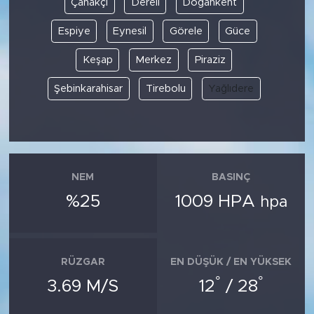
Çanakçı
Dereli
Doğankent
Espiye
Eynesil
Görele
Güce
SPOR
Keşap
Merkez
Piraziz
KÜLTÜR SANAT
Şebinkarahisar
Tirebolu
Yağlıdere
YAŞAM
TARİHTEN GÜNÜMÜZE
TARİH
NEM
BASINÇ
%25
1009 HPA
hpa
KADIN
SAĞLIK
RÜZGAR
EN DÜŞÜK / EN YÜKSEK
°
°
SİYASET
3.69 M/S
12
/ 28