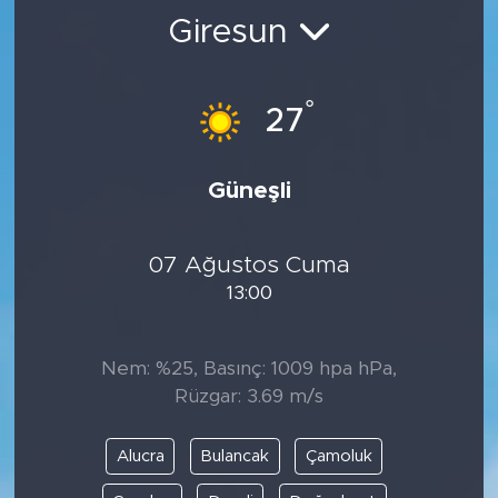
Giresun
BİLİM-TEKNOLOJİ
RÖPÖRTAJ
°
27
ANALİZ
Güneşli
NOSTALJİ
07 Ağustos Cuma
KULİS
13:00
YAZARLAR
Nem: %25, Basınç: 1009 hpa hPa,
DİNİ
Rüzgar: 3.69 m/s
POLİTİKA
Alucra
Bulancak
Çamoluk
EKONOMİ