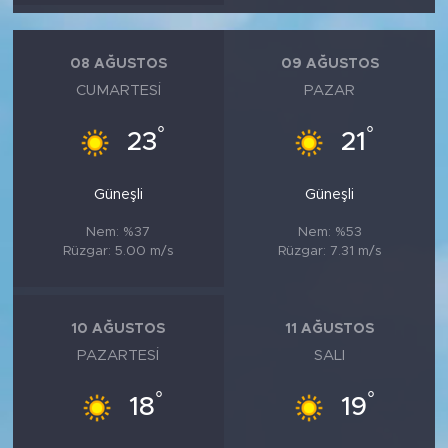
MEDYA KÖŞESİ
FOTO GALERİ
08 AĞUSTOS
09 AĞUSTOS
CUMARTESI
PAZAR
VİDEOLAR
°
°
23
21
ALINTI YAZARLAR
Güneşli
Güneşli
SOSYAL MEDYA
Nem: %37
Nem: %53
Rüzgar: 5.00 m/s
Rüzgar: 7.31 m/s
10 AĞUSTOS
11 AĞUSTOS
PAZARTESI
SALI
°
°
18
19