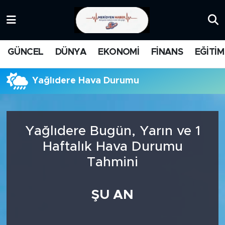
KATEGORİZE EDİLMEMİŞ
Nöbetçi Eczaneler
GÜNCEL
DÜNYA
EKONOMİ
FİNANS
EĞİTİM
EĞİTİM
Hava Durumu
Yağlıdere Hava Durumu
MANŞET
İstanbul Namaz Vakitleri
MEDYA
Trafik Durumu
Yağlıdere Bugün, Yarın ve 1
FİNANS
Süper Lig Puan Durumu ve Fikstür
Haftalık Hava Durumu
Tahmini
DÜNYA
Tüm Manşetler
GÜNCEL
Son Dakika Haberleri
ŞU AN
KARİKATÜR
Haber Arşivi