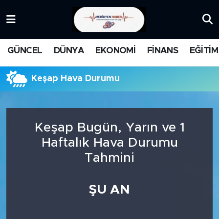
KATEGORİZE EDİLMEMİŞ
Nöbetçi Eczaneler
GÜNCEL
DÜNYA
EKONOMİ
FİNANS
EĞİTİM
EĞİTİM
Hava Durumu
Keşap Hava Durumu
MANŞET
İstanbul Namaz Vakitleri
MEDYA
Trafik Durumu
Keşap Bugün, Yarın ve 1
FİNANS
Süper Lig Puan Durumu ve Fikstür
Haftalık Hava Durumu
Tahmini
DÜNYA
Tüm Manşetler
GÜNCEL
Son Dakika Haberleri
ŞU AN
KARİKATÜR
Haber Arşivi