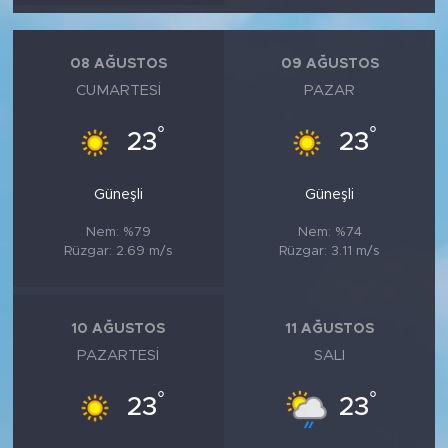
MEDYA KÖŞESİ
FOTO GALERİ
08 AĞUSTOS
09 AĞUSTOS
CUMARTESI
PAZAR
VİDEOLAR
°
°
23
23
ALINTI YAZARLAR
Güneşli
Güneşli
SOSYAL MEDYA
Nem: %79
Nem: %74
Rüzgar: 2.69 m/s
Rüzgar: 3.11 m/s
10 AĞUSTOS
11 AĞUSTOS
PAZARTESI
SALI
°
°
23
23