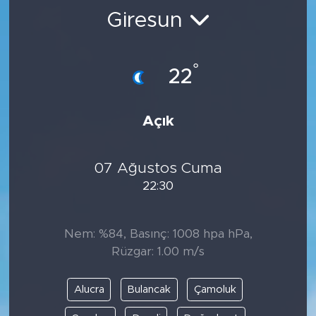
Giresun
BİLİM-TEKNOLOJİ
RÖPÖRTAJ
°
22
ANALİZ
Açık
NOSTALJİ
07 Ağustos Cuma
KULİS
22:30
YAZARLAR
Nem: %84, Basınç: 1008 hpa hPa,
DİNİ
Rüzgar: 1.00 m/s
POLİTİKA
Alucra
Bulancak
Çamoluk
EKONOMİ