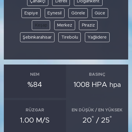
Çanakçı
Dereli
Doğankent
Espiye
Eynesil
Görele
Güce
SPOR
Keşap
Merkez
Piraziz
KÜLTÜR SANAT
Şebinkarahisar
Tirebolu
Yağlıdere
YAŞAM
TARİHTEN GÜNÜMÜZE
TARİH
NEM
BASINÇ
%84
1008 HPA
hpa
KADIN
SAĞLIK
RÜZGAR
EN DÜŞÜK / EN YÜKSEK
°
°
SİYASET
1.00 M/S
20
/ 25