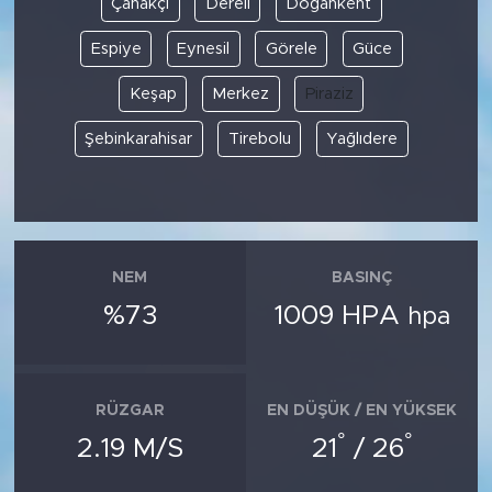
Çanakçı
Dereli
Doğankent
Espiye
Eynesil
Görele
Güce
SPOR
Keşap
Merkez
Piraziz
KÜLTÜR SANAT
Şebinkarahisar
Tirebolu
Yağlıdere
YAŞAM
TARİHTEN GÜNÜMÜZE
TARİH
NEM
BASINÇ
%73
1009 HPA
hpa
KADIN
SAĞLIK
RÜZGAR
EN DÜŞÜK / EN YÜKSEK
°
°
SİYASET
2.19 M/S
21
/ 26