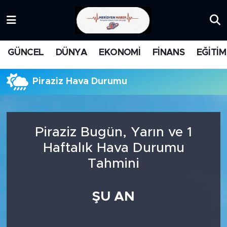
KATEGORİZE EDİLMEMİŞ
Nöbetçi Eczaneler
GÜNCEL
DÜNYA
EKONOMİ
FİNANS
EĞİTİM
EĞİTİM
Hava Durumu
Piraziz Hava Durumu
MANŞET
İstanbul Namaz Vakitleri
MEDYA
Trafik Durumu
Piraziz Bugün, Yarın ve 1
FİNANS
Süper Lig Puan Durumu ve Fikstür
Haftalık Hava Durumu
Tahmini
DÜNYA
Tüm Manşetler
GÜNCEL
Son Dakika Haberleri
ŞU AN
KARİKATÜR
Haber Arşivi