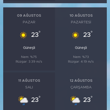
MEDYA KÖŞESİ
FOTO GALERİ
09 AĞUSTOS
10 AĞUSTOS
PAZAR
PAZARTESI
VİDEOLAR
°
°
23
23
ALINTI YAZARLAR
Güneşli
Güneşli
SOSYAL MEDYA
Nem: %75
Nem: %73
Rüzgar: 3.39 m/s
Rüzgar: 4.19 m/s
11 AĞUSTOS
12 AĞUSTOS
SALI
ÇARŞAMBA
°
°
23
23