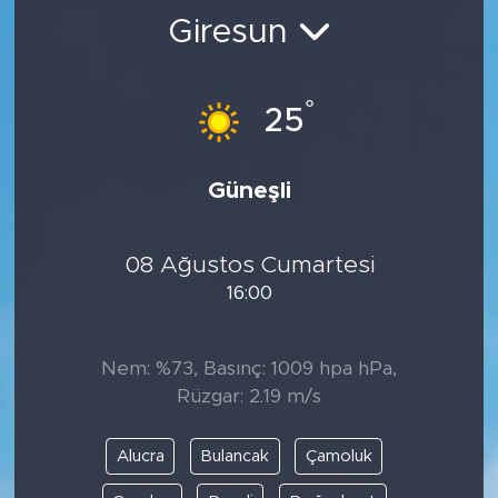
Giresun
BİLİM-TEKNOLOJİ
RÖPÖRTAJ
°
25
ANALİZ
Güneşli
NOSTALJİ
08 Ağustos Cumartesi
KULİS
16:00
YAZARLAR
Nem: %73, Basınç: 1009 hpa hPa,
DİNİ
Rüzgar: 2.19 m/s
POLİTİKA
Alucra
Bulancak
Çamoluk
EKONOMİ