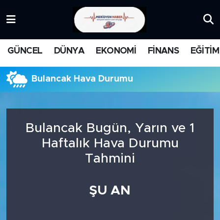
KATEGORİZE EDİLMEMİŞ
Nöbetçi Eczaneler
GÜNCEL
DÜNYA
EKONOMİ
FİNANS
EĞİTİM
EĞİTİM
Hava Durumu
Bulancak Hava Durumu
MANŞET
İstanbul Namaz Vakitleri
MEDYA
Trafik Durumu
Bulancak Bugün, Yarın ve 1
FİNANS
Süper Lig Puan Durumu ve Fikstür
Haftalık Hava Durumu
Tahmini
DÜNYA
Tüm Manşetler
GÜNCEL
Son Dakika Haberleri
ŞU AN
KARİKATÜR
Haber Arşivi