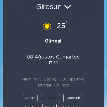
Giresun
BİLİM-TEKNOLOJİ
RÖPÖRTAJ
°
25
ANALİZ
Güneşli
NOSTALJİ
08 Ağustos Cumartesi
KULİS
17:30
YAZARLAR
Nem: %73, Basınç: 1009 hpa hPa,
DİNİ
Rüzgar: 1.89 m/s
POLİTİKA
Alucra
Bulancak
Çamoluk
EKONOMİ