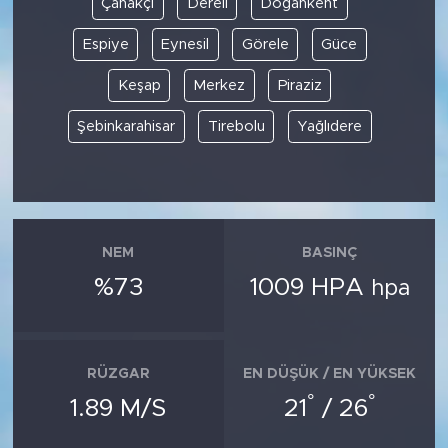
Çanakçı
Dereli
Doğankent
Espiye
Eynesil
Görele
Güce
SPOR
Keşap
Merkez
Piraziz
KÜLTÜR SANAT
Şebinkarahisar
Tirebolu
Yağlıdere
YAŞAM
TARİHTEN GÜNÜMÜZE
TARİH
NEM
BASINÇ
%73
1009 HPA
hpa
KADIN
SAĞLIK
RÜZGAR
EN DÜŞÜK / EN YÜKSEK
°
°
SİYASET
1.89 M/S
21
/ 26