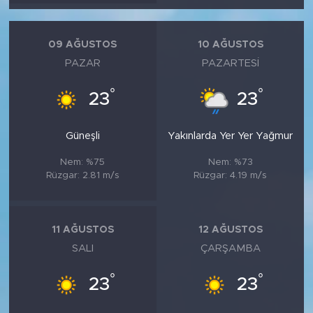
MEDYA KÖŞESİ
FOTO GALERİ
09 AĞUSTOS
10 AĞUSTOS
PAZAR
PAZARTESI
VİDEOLAR
°
°
23
23
ALINTI YAZARLAR
Güneşli
Yakınlarda Yer Yer Yağmur
SOSYAL MEDYA
Nem: %75
Nem: %73
Rüzgar: 2.81 m/s
Rüzgar: 4.19 m/s
11 AĞUSTOS
12 AĞUSTOS
SALI
ÇARŞAMBA
°
°
23
23