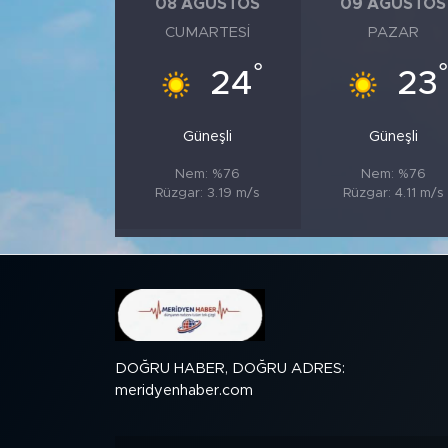
08 AĞUSTOS
09 AĞUSTOS
CUMARTESI
PAZAR
SPOR
°
°
24
23
KÜLTÜR SANAT
Güneşli
Güneşli
YAŞAM
Nem: %76
Nem: %76
Rüzgar: 3.19 m/s
Rüzgar: 4.11 m/s
TARİHTEN GÜNÜMÜZE
TARİH
KADIN
SAĞLIK
DOĞRU HABER, DOĞRU ADRES:
meridyenhaber.com
SİYASET