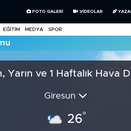
FOTO GALERI
VIDEOLAR
YAZA
EĞİTİM
MEDYA
SPOR
umu
, Yarın ve 1 Haftalık Hava
Giresun
°
26