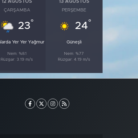
12 AĞUSTOS
13 AĞUSTOS
ÇARŞAMBA
PERŞEMBE
°
°
23
24
nlarda Yer Yer Yağmur
Güneşli
Nem: %81
Nem: %77
Rüzgar: 3.19 m/s
Rüzgar: 4.19 m/s