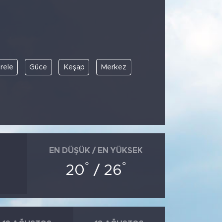
rele
Güce
Keşap
Merkez
EN DÜŞÜK / EN YÜKSEK
°
°
20
/ 26