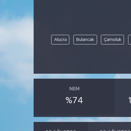
BİLİM-TEKNOLOJİ
RÖPÖRTAJ
Alucra
Bulancak
Çamoluk
ANALİZ
NOSTALJİ
KULİS
YAZARLAR
NEM
%74
DİNİ
POLİTİKA
EKONOMİ