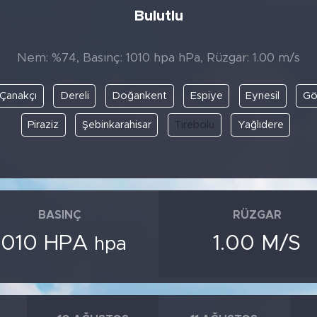
Bulutlu
Nem: %74, Basınç: 1010 hpa hPa, Rüzgar: 1.00 m/s
Çanakçı
Dereli
Doğankent
Espiye
Eynesil
Gö
Piraziz
Şebinkarahisar
Tirebolu
Yağlıdere
BASINÇ
RÜZGAR
1010 HPA
1.00 M/S
hpa