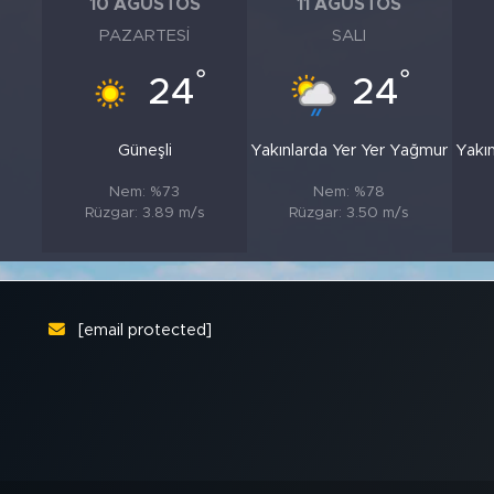
10 AĞUSTOS
11 AĞUSTOS
PAZARTESI
SALI
°
°
24
24
Güneşli
Yakınlarda Yer Yer Yağmur
Yakı
Nem: %73
Nem: %78
Rüzgar: 3.89 m/s
Rüzgar: 3.50 m/s
[email protected]