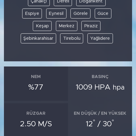
Çanakçı
Dereli
Doğankent
Espiye
Eynesil
Görele
Güce
SPOR
Keşap
Merkez
Piraziz
KÜLTÜR SANAT
Şebinkarahisar
Tirebolu
Yağlıdere
YAŞAM
TARİHTEN GÜNÜMÜZE
TARİH
NEM
BASINÇ
%77
1009 HPA
hpa
KADIN
SAĞLIK
RÜZGAR
EN DÜŞÜK / EN YÜKSEK
°
°
SİYASET
2.50 M/S
12
/ 30