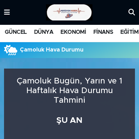
KATEGORİZE EDİLMEMİŞ
Nöbetçi Eczaneler
GÜNCEL
DÜNYA
EKONOMİ
FİNANS
EĞİTİM
EĞİTİM
Hava Durumu
Çamoluk Hava Durumu
MANŞET
İstanbul Namaz Vakitleri
MEDYA
Trafik Durumu
Çamoluk Bugün, Yarın ve 1
FİNANS
Süper Lig Puan Durumu ve Fikstür
Haftalık Hava Durumu
Tahmini
DÜNYA
Tüm Manşetler
GÜNCEL
Son Dakika Haberleri
ŞU AN
KARİKATÜR
Haber Arşivi