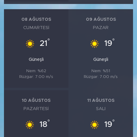
MEDYA KÖŞESİ
FOTO GALERİ
08 AĞUSTOS
09 AĞUSTOS
CUMARTESI
PAZAR
VİDEOLAR
°
°
21
19
ALINTI YAZARLAR
Güneşli
Güneşli
SOSYAL MEDYA
Nem: %62
Nem: %51
Rüzgar: 7.00 m/s
Rüzgar: 7.00 m/s
10 AĞUSTOS
11 AĞUSTOS
PAZARTESI
SALI
°
°
18
19