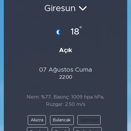
Giresun
BİLİM-TEKNOLOJİ
RÖPÖRTAJ
°
18
ANALİZ
Açık
NOSTALJİ
07 Ağustos Cuma
KULİS
22:00
YAZARLAR
Nem: %77, Basınç: 1009 hpa hPa,
DİNİ
Rüzgar: 2.50 m/s
POLİTİKA
Alucra
Bulancak
Çamoluk
EKONOMİ