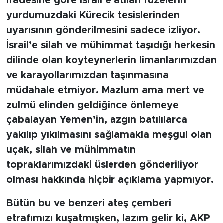
ifadesine göre İsrail’e atılan füzelerin
MEDYA KÖŞESİ
yurdumuzdaki Kürecik tesislerinden
FOTO GALERİ
uyarısının gönderilmesini sadece izliyor.
İsrail’e silah ve mühimmat taşıdığı herkesin
VİDEOLAR
dilinde olan koyteynerlerin limanlarımızdan
ve karayollarımızdan taşınmasına
ALINTI YAZARLAR
müdahale etmiyor. Mazlum ama mert ve
zulmü elinden geldiğince önlemeye
SOSYAL MEDYA
çabalayan Yemen’in, azgın batılılarca
yakılıp yıkılmasını sağlamakla meşgul olan
uçak, silah ve mühimmatın
topraklarımızdaki üslerden gönderiliyor
olması hakkında hiçbir açıklama yapmıyor.
Bütün bu ve benzeri ateş çemberi
etrafımızı kuşatmışken, lazım gelir ki, AKP