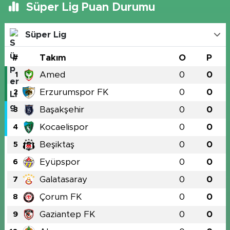
Süper Lig Puan Durumu
Süper Lig
#
Takım
O
P
Amed
0
0
1
Erzurumspor FK
0
0
2
Başakşehir
0
0
3
Kocaelispor
0
0
4
Beşiktaş
0
0
5
Eyüpspor
0
0
6
Galatasaray
0
0
7
Çorum FK
0
0
8
Gaziantep FK
0
0
9