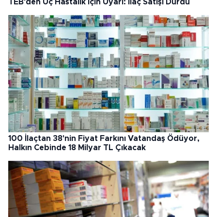
TEB'den Üç Hastalık İçin Uyarı: İlaç Satışı Durdu
100 İlaçtan 38'nin Fiyat Farkını Vatandaş Ödüyor,
Halkın Cebinde 18 Milyar TL Çıkacak