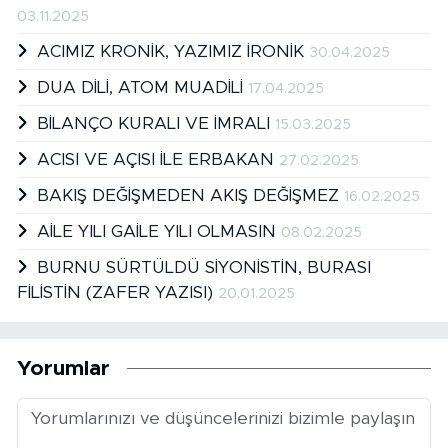
03.11.2025
ACIMIZ KRONİK, YAZIMIZ İRONİK
30.04.2025
DUA DİLİ, ATOM MUADİLİ
17.04.2025
BİLANÇO KURALI VE İMRALI
15.03.2025
ACISI VE AÇISI İLE ERBAKAN
27.02.2025
BAKIŞ DEĞİŞMEDEN AKIŞ DEĞİŞMEZ
16.02.2025
AİLE YILI GAİLE YILI OLMASIN
08.02.2025
BURNU SÜRTÜLDÜ SİYONİSTİN, BURASI
FİLİSTİN (ZAFER YAZISI)
20.01.2025
Yorumlar