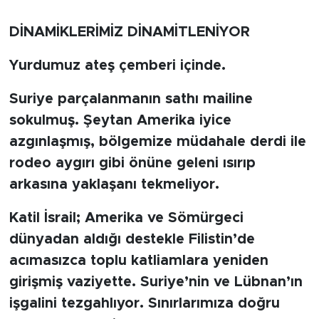
BİLİM-TEKNOLOJİ
DİNAMİKLERİMİZ DİNAMİTLENİYOR
RÖPÖRTAJ
Yurdumuz ateş çemberi içinde.
Suriye parçalanmanın sathı mailine
ANALİZ
sokulmuş. Şeytan Amerika iyice
NOSTALJİ
azgınlaşmış, bölgemize müdahale derdi ile
rodeo aygırı gibi önüne geleni ısırıp
KULİS
arkasına yaklaşanı tekmeliyor.
YAZARLAR
Katil İsrail; Amerika ve Sömürgeci
dünyadan aldığı destekle Filistin’de
DİNİ
acımasızca toplu katliamlara yeniden
POLİTİKA
girişmiş vaziyette. Suriye’nin ve Lübnan’ın
işgalini tezgahlıyor. Sınırlarımıza doğru
EKONOMİ