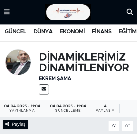
KATEGORİZE EDİLMEMİŞ
Nöbetçi Eczaneler
GÜNCEL
DÜNYA
EKONOMİ
FİNANS
EĞİTİM
EĞİTİM
Hava Durumu
MANŞET
İstanbul Namaz Vakitleri
DİNAMİKLERİMİZ
DİNAMİTLENİYOR
MEDYA
Trafik Durumu
EKREM ŞAMA
FİNANS
Süper Lig Puan Durumu ve Fikstür
DÜNYA
Tüm Manşetler
04.04.2025 - 11:04
04.04.2025 - 11:04
4
YAYINLANMA
GÜNCELLEME
PAYLAŞIM
GÜNCEL
Son Dakika Haberleri
Paylaş
-
+
A
A
KARİKATÜR
Haber Arşivi