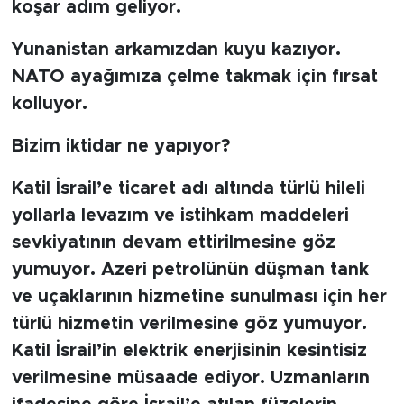
koşar adım geliyor.
SPOR
Yunanistan arkamızdan kuyu kazıyor.
NATO ayağımıza çelme takmak için fırsat
KÜLTÜR SANAT
kolluyor.
YAŞAM
Bizim iktidar ne yapıyor?
TARİHTEN GÜNÜMÜZE
Katil İsrail’e ticaret adı altında türlü hileli
yollarla levazım ve istihkam maddeleri
TARİH
sevkiyatının devam ettirilmesine göz
yumuyor. Azeri petrolünün düşman tank
KADIN
ve uçaklarının hizmetine sunulması için her
SAĞLIK
türlü hizmetin verilmesine göz yumuyor.
Katil İsrail’in elektrik enerjisinin kesintisiz
SİYASET
verilmesine müsaade ediyor. Uzmanların