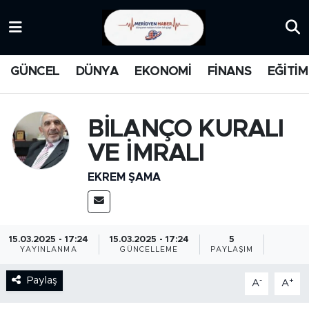
KATEGORİZE EDİLMEMİŞ
Nöbetçi Eczaneler
GÜNCEL
DÜNYA
EKONOMİ
FİNANS
EĞİTİM
EĞİTİM
Hava Durumu
MANŞET
İstanbul Namaz Vakitleri
BİLANÇO KURALI
VE İMRALI
MEDYA
Trafik Durumu
EKREM ŞAMA
FİNANS
Süper Lig Puan Durumu ve Fikstür
DÜNYA
Tüm Manşetler
15.03.2025 - 17:24
15.03.2025 - 17:24
5
YAYINLANMA
GÜNCELLEME
PAYLAŞIM
GÜNCEL
Son Dakika Haberleri
Paylaş
-
+
A
A
KARİKATÜR
Haber Arşivi