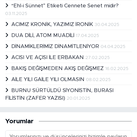
“Ehl-i Sünnet” Etiketi Cennete Senet midir?
03.11.2025
ACIMIZ KRONİK, YAZIMIZ İRONİK
30.04.2025
DUA DİLİ, ATOM MUADİLİ
17.04.2025
DİNAMİKLERİMİZ DİNAMİTLENİYOR
04.04.2025
ACISI VE AÇISI İLE ERBAKAN
27.02.2025
BAKIŞ DEĞİŞMEDEN AKIŞ DEĞİŞMEZ
16.02.2025
AİLE YILI GAİLE YILI OLMASIN
08.02.2025
BURNU SÜRTÜLDÜ SİYONİSTİN, BURASI
FİLİSTİN (ZAFER YAZISI)
20.01.2025
Yorumlar