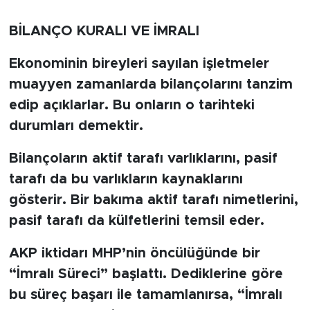
BİLİM-TEKNOLOJİ
BİLANÇO KURALI VE İMRALI
RÖPÖRTAJ
Ekonominin bireyleri sayılan işletmeler
muayyen zamanlarda bilançolarını tanzim
ANALİZ
edip açıklarlar. Bu onların o tarihteki
durumları demektir.
NOSTALJİ
Bilançoların aktif tarafı varlıklarını, pasif
KULİS
tarafı da bu varlıkların kaynaklarını
gösterir. Bir bakıma aktif tarafı nimetlerini,
YAZARLAR
pasif tarafı da külfetlerini temsil eder.
DİNİ
AKP iktidarı MHP’nin öncülüğünde bir
POLİTİKA
“İmralı Süreci” başlattı. Dediklerine göre
bu süreç başarı ile tamamlanırsa, “İmralı
EKONOMİ