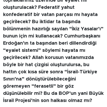
topraklarımız üzerinde bir eyalet mi
MEDYA KÖŞESİ
oluşturulacak? Federatif yahut
FOTO GALERİ
konfederatif bir vatan parçası mı hayata
geçirilecek? Bu iktidar ta başında
VİDEOLAR
bölünmenin hazırlığı sayılan “İkiz Yasalar’ı”
bunun için mi kullanacak? Cumhurbaşkanı
ALINTI YAZARLAR
Erdoğan’ın ta başından beri dillendirdiği
“eyalet sistemi” söylemi hayata mı
SOSYAL MEDYA
geçirilecek? Allah korusun vatanımızda
böyle bir hat çizgisi oluşturulursa, bu
hattın çok kısa süre sonra “İsrail-Türkiye
Sınırı’na” dönüştürülebileceğini
göremeyen “ferasetli” bir göz
düşünülebilir mi? Bu da BOP’un yani Büyük
İsrail Projesi’nin son halkası olmaz mı?