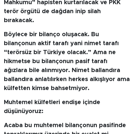
Mahkumu” hapisten kurtarılacak ve PKK
terör örgütü de dağdan inip silah
SPOR
bırakacak.
KÜLTÜR SANAT
Böylece bir bilanço oluşacak. Bu
bilançonun aktif tarafı yani nimet tarafı
YAŞAM
“terörsüz bir Türkiye olacak.” Ama ne
TARİHTEN GÜNÜMÜZE
hikmetse bu bilançonun pasif tarafı
ağızlara bile alınmıyor. Nimet ballandıra
TARİH
ballandıra anlatılırken herkes alkışlıyor ama
külfetten kimse bahsetmiyor.
KADIN
Muhtemel külfetleri endişe içinde
SAĞLIK
düşünüyoruz:
SİYASET
Acaba bu muhtemel bilançonun pasifinde