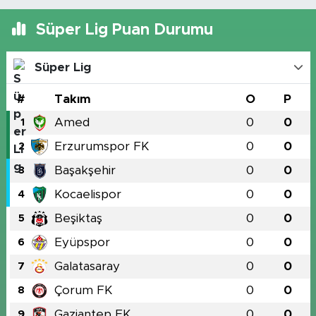
Süper Lig Puan Durumu
Süper Lig
#
Takım
O
P
Amed
0
0
1
Erzurumspor FK
0
0
2
Başakşehir
0
0
3
Kocaelispor
0
0
4
Beşiktaş
0
0
5
Eyüpspor
0
0
6
Galatasaray
0
0
7
Çorum FK
0
0
8
Gaziantep FK
0
0
9