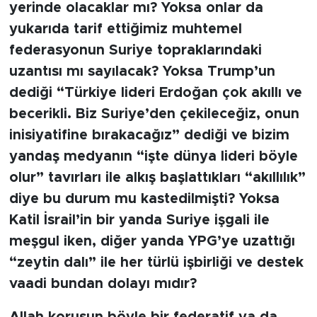
yerinde olacaklar mı? Yoksa onlar da
yukarıda tarif ettiğimiz muhtemel
federasyonun Suriye topraklarındaki
uzantısı mı sayılacak? Yoksa Trump’un
dediği “Türkiye lideri Erdoğan çok akıllı ve
becerikli. Biz Suriye’den çekileceğiz, onun
inisiyatifine bırakacağız” dediği ve bizim
yandaş medyanın “işte dünya lideri böyle
olur” tavırları ile alkış başlattıkları “akıllılık”
diye bu durum mu kastedilmişti? Yoksa
Katil İsrail’in bir yanda Suriye işgali ile
meşgul iken, diğer yanda YPG’ye uzattığı
“zeytin dalı” ile her türlü işbirliği ve destek
vaadi bundan dolayı mıdır?
Allah korusun böyle bir federatif ya da