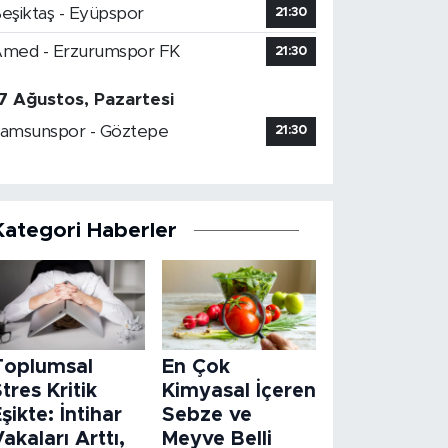
eşiktaş - Eyüpspor
21:30
med - Erzurumspor FK
21:30
7 Ağustos, Pazartesi
amsunspor - Göztepe
21:30
Kategori Haberler
Toplumsal
En Çok
tres Kritik
Kimyasal İçeren
şikte: İntihar
Sebze ve
akaları Arttı,
Meyve Belli