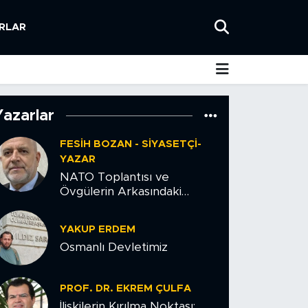
RLAR
Yazarlar
FESIH BOZAN - SIYASETÇI-
YAZAR
NATO Toplantısı ve
Övgülerin Arkasındaki
Tehlike
YAKUP ERDEM
Osmanlı Devletimiz
PROF. DR. EKREM ÇULFA
İlişkilerin Kırılma Noktası: