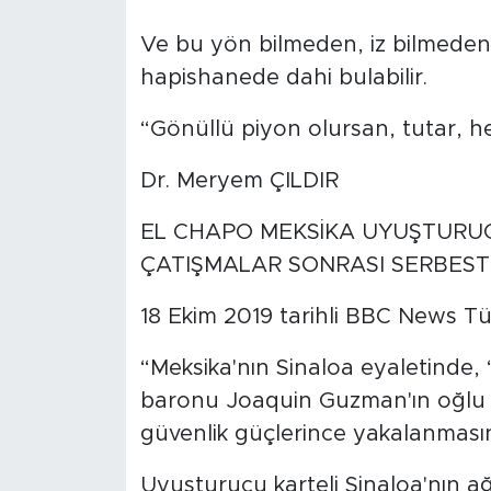
MEDYA KÖŞESİ
Ve bu yön bilmeden, iz bilmede
FOTO GALERİ
hapishanede dahi bulabilir.
VİDEOLAR
“Gönüllü piyon olursan, tutar, h
ALINTI YAZARLAR
Dr. Meryem ÇILDIR
EL CHAPO MEKSİKA UYUŞTUR
SOSYAL MEDYA
ÇATIŞMALAR SONRASI SERBEST 
18 Ekim 2019 tarihli BBC News Tü
“Meksika'nın Sinaloa eyaletinde,
baronu Joaquin Guzman'ın oğlu 
güvenlik güçlerince yakalanmasını
Uyuşturucu karteli Sinaloa'nın ağır