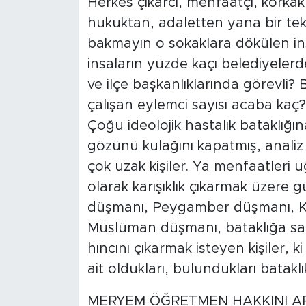
Herkes çıkarcı, menfaatçi, korkak,
hukuktan, adaletten yana bir te
bakmayın o sokaklara dökülen i
insaların yüzde kaçı belediyelerde 
ve ilçe başkanlıklarında görevli?
çalışan eylemci sayısı acaba kaç? 
Çoğu ideolojik hastalık bataklığı
gözünü kulağını kapatmış, anali
çok uzak kişiler. Ya menfaatleri
olarak karışıklık çıkarmak üzere
düşmanı, Peygamber düşmanı, Ku
Müslüman düşmanı, bataklığa sa
hıncını çıkarmak isteyen kişiler, k
ait oldukları, bulundukları bataklı
MERYEM ÖĞRETMEN HAKKINI AR