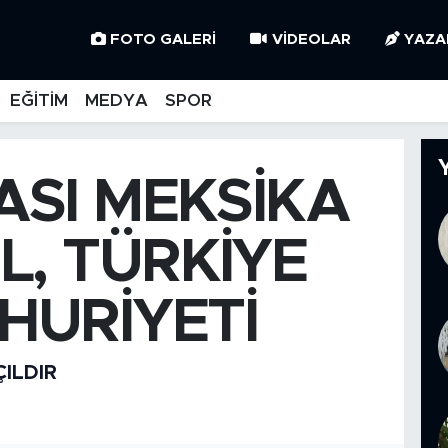
FOTO GALERI
VIDEOLAR
YAZA
EĞİTİM
MEDYA
SPOR
ASI MEKSİKA
L, TÜRKİYE
HURİYETİ
ÇILDIR