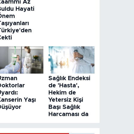
Zaammı Az
Buldu Hayati
Önem
aşıyanları
Türkiye'den
Çekti
Uzman
Sağlık Endeksi
Doktorlar
de 'Hasta',
Uyardı:
Hekim de
Kanserin Yaşı
Yetersiz Kişi
Düşüyor
Başı Sağlık
Harcaması da