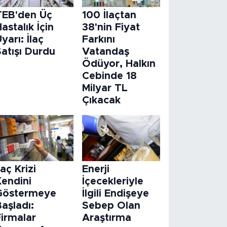
TEB'den Üç
100 İlaçtan
astalık İçin
38'nin Fiyat
yarı: İlaç
Farkını
atışı Durdu
Vatandaş
Ödüyor, Halkın
Cebinde 18
Milyar TL
Çıkacak
laç Krizi
Enerji
Kendini
İçecekleriyle
Göstermeye
İlgili Endişeye
aşladı:
Sebep Olan
Firmalar
Araştırma