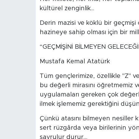
kültürel zenginlik...
SPOR
Derin mazisi ve köklü bir geçmişi 
KÜLTÜR SANAT
hazineye sahip olması için bir mille
YAŞAM
“GEÇMİŞİNİ BİLMEYEN GELECEĞ
Mustafa Kemal Atatürk
TARİHTEN GÜNÜMÜZE
Tüm gençlerimize, özellikle "Z" v
TARİH
bu değerli mirasını öğretmemiz v
KADIN
uygulamaları gereken çok değerli
ilmek işlememiz gerektiğini düş
SAĞLIK
Çünkü atasını bilmeyen nesiller k
SİYASET
sert rüzgârda veya birilerinin yön
savrulur durur…