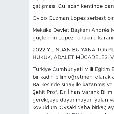
çatışması, Culiacan kentinde pa
Ovido Guzman Lopez serbest bıra
Meksika Devlet Başkanı Andrés 
güçlerinin Lopez'i bırakma kararı
2022 YILINDAN BU YANA TORPİL
HUKUK, ADALET MÜCADELESİ 
Türkiye Cumhuriyeti Millî Eğitim 
bir kadın bilim öğretmeni olarak 
Balıkesir'de sınav ile kazanmış 
Şehit Prof. Dr. İlhan Varank Bili
gerekçeye dayanmayan yalan ve i
kovuldum. Oysaki daha birkaç ay 