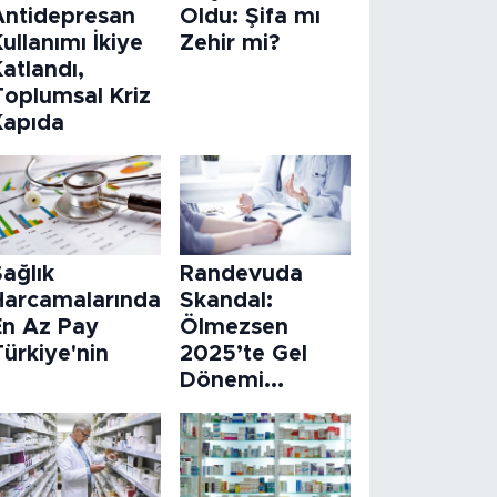
Antidepresan
Oldu: Şifa mı
ullanımı İkiye
Zehir mi?
atlandı,
Toplumsal Kriz
Kapıda
ağlık
Randevuda
Harcamalarında
Skandal:
En Az Pay
Ölmezsen
ürkiye'nin
2025’te Gel
Dönemi...