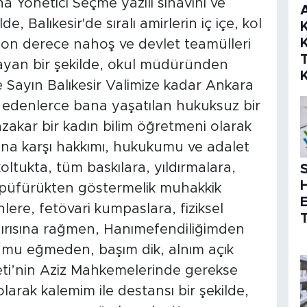
a Yönetici Seçme yazılı sınavını ve
 Balıkesir'de sıralı amirlerin iç içe, kol
K
K
 son derece nahoş ve devlet teamülleri
mayan bir şekilde, okul müdüründen
Sayın Balıkesir Valimize kadar Ankara
ket edenlerce bana yaşatılan hukuksuz bir
azakar bir kadın bilim öğretmeni olarak
ına karşı hakkımı, hukukumu ve adalet
oltukta, tüm baskılara, yıldırmalara,
S
, püfürükten göstermelik muhakkik
ere, fetövari kumpaslara, fiziksel
T
ırısına rağmen, Hanımefendiliğimden
mu eğmeden, başım dik, alnım açık
eti’nin Aziz Mahkemelerinde gerekse
olarak kalemim ile destansı bir şekilde,