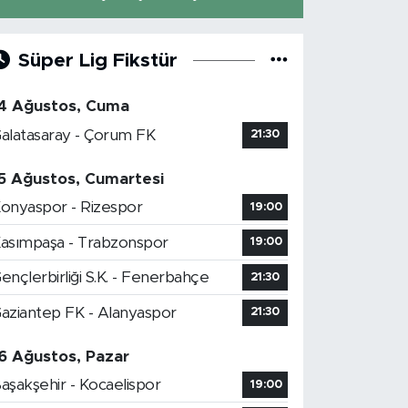
Süper Lig Fikstür
4 Ağustos, Cuma
alatasaray - Çorum FK
21:30
5 Ağustos, Cumartesi
onyaspor - Rizespor
19:00
asımpaşa - Trabzonspor
19:00
ençlerbirliği S.K. - Fenerbahçe
21:30
aziantep FK - Alanyaspor
21:30
6 Ağustos, Pazar
aşakşehir - Kocaelispor
19:00