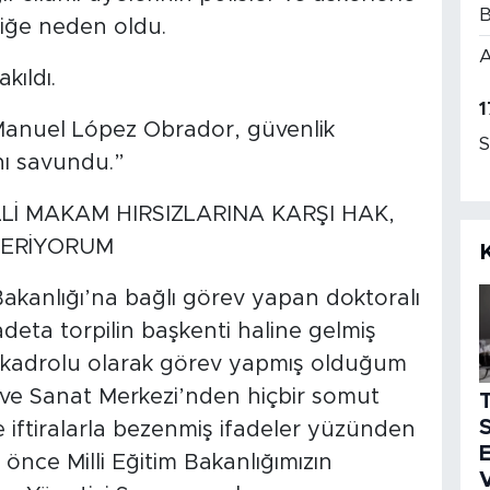
B
niğe neden oldu.
A
kıldı.
1
Manuel López Obrador, güvenlik
S
nı savundu.”
Lİ MAKAM HIRSIZLARINA KARŞI HAK,
VERİYORUM
Bakanlığı’na bağlı görev yapan doktoralı
adeta torpilin başkenti haline gelmiş
ve kadrolu olarak görev yapmış olduğum
m ve Sanat Merkezi’nden hiçbir somut
S
ftiralarla bezenmiş ifadeler yüzünden
E
önce Milli Eğitim Bakanlığımızın
V