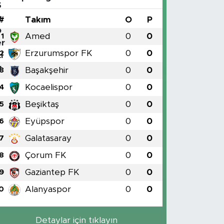
#
Takım
O
P
Amed
0
0
1
Erzurumspor FK
0
0
2
Başakşehir
0
0
3
Kocaelispor
0
0
4
Beşiktaş
0
0
5
Eyüpspor
0
0
6
Galatasaray
0
0
7
Çorum FK
0
0
8
Gaziantep FK
0
0
9
Alanyaspor
0
0
0
Detaylar için tıklayın