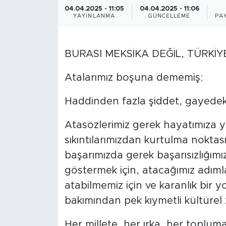
04.04.2025 - 11:05
04.04.2025 - 11:06
BİLİM-TEKNOLOJİ
YAYINLANMA
GÜNCELLEME
PA
RÖPÖRTAJ
BURASI MEKSİKA DEĞİL, TÜRKİY
ANALİZ
Atalarımız boşuna dememiş;
NOSTALJİ
Haddinden fazla şiddet, gayedeki 
KULİS
Atasözlerimiz gerek hayatımıza 
sıkıntılarımızdan kurtulma noktas
YAZARLAR
başarımızda gerek başarısızlığımız
göstermek için, atacağımız adım
DİNİ
atabilmemiz için ve karanlık bir y
POLİTİKA
bakımından pek kıymetli kültürel z
Her millete, her ırka, her toplum
EKONOMİ