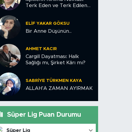
Terk Eden ve Terk Edilen
Çiftler İçin Psikolojik Yol
Haritası
ELIF YAKAR GÖKSU
Bir Anne Düşünün...
AHMET KACIR
Cargill Dayatması: Halk
Sağlığı mı, Şirket Kârı mı?
SABRIYE TÜRKMEN KAYA
ALLAH’A ZAMAN AYIRMAK
Süper Lig Puan Durumu
Süper Lig