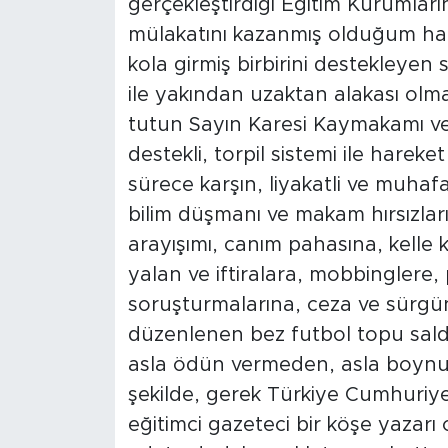
gerçekleştirdiği Eğitim Kurumların
mülakatını kazanmış olduğum halde,
kola girmiş birbirini destekleyen
ile yakından uzaktan alakası ol
tutun Sayın Karesi Kaymakamı ve 
destekli, torpil sistemi ile hare
sürece karşın, liyakatli ve muhaf
bilim düşmanı ve makam hırsızlar
arayışımı, canım pahasına, kelle k
yalan ve iftiralara, mobbinglere
soruşturmalarına, ceza ve sürgünl
düzenlenen bez futbol topu sald
asla ödün vermeden, asla boynu
şekilde, gerek Türkiye Cumhuriy
eğitimci gazeteci bir köşe yazarı 