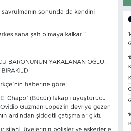
n savrulmanın sonunda da kendini
erkes sana şah olmaya kalkar.”
1
G
1
UCU BARONUNUN YAKALANAN OĞLU,
K
BIRAKILDI
K
rkçe’nin haberine göre;
G
 ‘El Chapo’ (Bücür) lakaplı uyuşturucu
G
Ovidio Guzman Lopez'in devriye gezen
1
n ardından şiddetli çatışmalar çıktı.
B
 silahlı üyelerinin polisler ve askerlerle