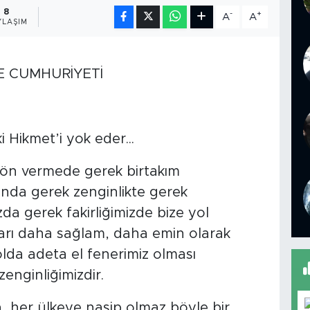
8
-
+
A
A
YLAŞIM
E CUMHURİYETİ
Hikmet’i yok eder...
yön vermede gerek birtakım
ında gerek zenginlikte gerek
da gerek fakirliğimizde bize yol
ları daha sağlam, daha emin olarak
olda adeta el fenerimiz olması
enginliğimizdir.
a, her ülkeye nasip olmaz böyle bir