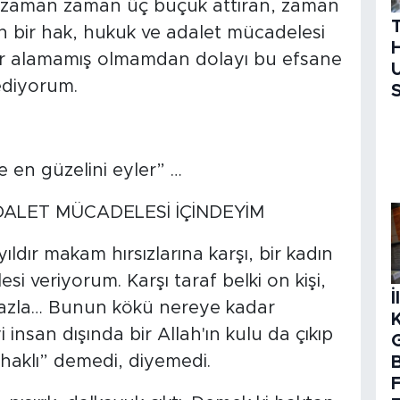
 zaman zaman üç buçuk attıran, zaman
n bir hak, hukuk ve adalet mücadelesi
H
ar alamamış olmamdan dolayı bu efsane
U
diyorum.
S
 en güzelini eyler” …
DALET MÜCADELESİ İÇİNDEYİM
dır makam hırsızlarına karşı, bir kadın
i veriyorum. Karşı taraf belki on kişi,
İ
a fazla… Bunun kökü nereye kadar
i insan dışında bir Allah'ın kulu da çıkıp
 haklı” demedi, diyemedi.
B