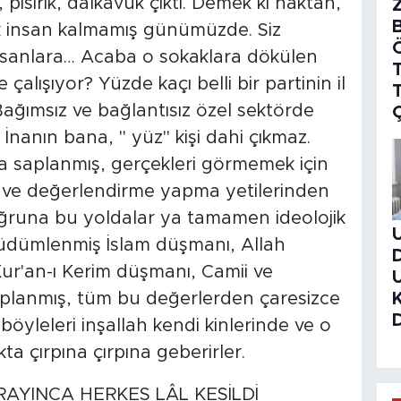
 pısırık, dalkavuk çıktı. Demek ki haktan,
k insan kalmamış günümüzde. Siz
nsanlara… Acaba o sokaklara dökülen
T
çalışıyor? Yüzde kaçı belli bir partinin il
 Bağımsız ve bağlantısız özel sektörde
İnanın bana, " yüz" kişi dahi çıkmaz.
na saplanmış, gerçekleri görmemek için
z ve değerlendirme yapma yetilerinden
 uğruna bu yoldalar ya tamamen ideolojik
 güdümlenmiş İslam düşmanı, Allah
r'an-ı Kerim düşmanı, Camii ve
planmış, tüm bu değerlerden çaresizce
i böyleleri inşallah kendi kinlerinde ve o
kta çırpına çırpına geberirler.
AYINCA HERKES LÂL KESİLDİ