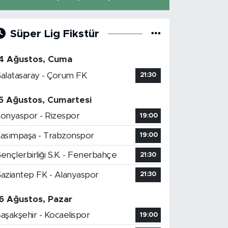
Süper Lig Fikstür
4 Ağustos, Cuma
alatasaray - Çorum FK
21:30
5 Ağustos, Cumartesi
onyaspor - Rizespor
19:00
asımpaşa - Trabzonspor
19:00
ençlerbirliği S.K. - Fenerbahçe
21:30
aziantep FK - Alanyaspor
21:30
6 Ağustos, Pazar
aşakşehir - Kocaelispor
19:00