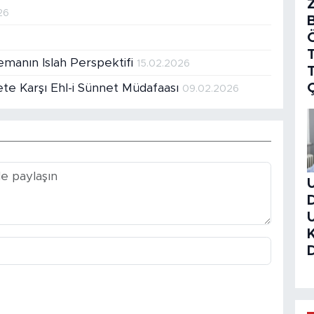
26
T
manın Islah Perspektifi
15.02.2026
yete Karşı Ehl-i Sünnet Müdafaası
09.02.2026