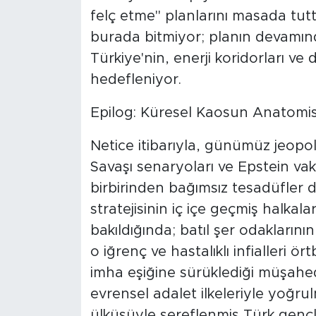
felç etme" planlarını masada tutt
burada bitmiyor; planın devamın
Türkiye'nin, enerji koridorları v
hedefleniyor.
Epilog: Küresel Kaosun Anatomis
Netice itibarıyla, günümüz jeopo
Savaşı senaryoları ve Epstein va
birbirinden bağımsız tesadüfler di
stratejisinin iç içe geçmiş halkalar
bakıldığında; batıl şer odaklarının
o iğrenç ve hastalıklı infialleri 
imha eşiğine sürüklediği müşahed
evrensel adalet ilkeleriyle yoğr
ülküsüyle şereflenmiş Türk gençliğ