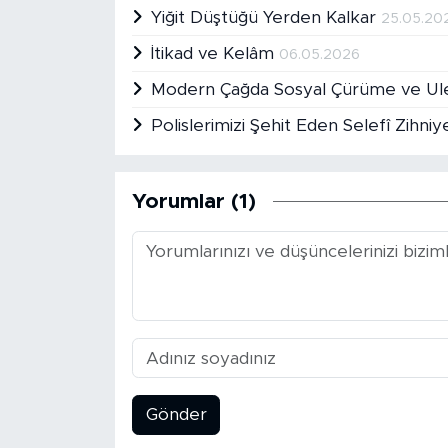
Yiğit Düştüğü Yerden Kalkar
25.05.20
İtikad ve Kelâm
06.05.2026
Modern Çağda Sosyal Çürüme ve Ule
Polislerimizi Şehit Eden Selefî Zihni
Yorumlar (1)
Gönder