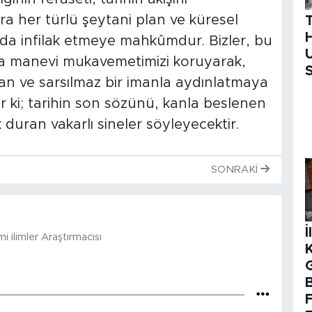
ra her türlü şeytani plan ve küresel
H
ğında infilak etmeye mahkûmdur. Bizler, bu
U
da manevi mukavemetimizi koruyarak,
S
 irfan ve sarsılmaz bir imanla aydınlatmaya
 ki; tarihin son sözünü, kanla beslenen
 duran vakarlı sineler söyleyecektir.
SONRAKI
İ
 ilimler Araştırmacısı
B