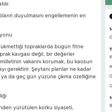
ılır.
ltıların duyulmasını engellemenin en
1
zyonu
G
hükmettiği topraklarda bugün fitne
1
rak kavgası değil, bir değerler
K
rk milletinin vakarını korumak, bu kaosun
K
ı gerektirir. Şeytani planlar ne kadar
G
r ya da geç gün yüzüne çıkma özelliğine
G
iği
1
B
inden yürütülen korku siyaseti,