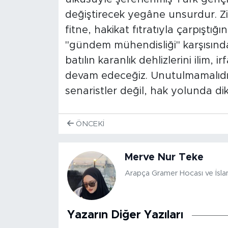
değiştirecek yegâne unsurdur. Zi
fitne, hakikat fıtratıyla çarpıştı
"gündem mühendisliği" karşısın
batılın karanlık dehlizlerini ilim,
devam edeceğiz. Unutulmamalıdır
senaristler değil, hak yolunda dik
ÖNCEKI
Merve Nur Teke
Arapça Gramer Hocası ve İslami
Yazarın Diğer Yazıları