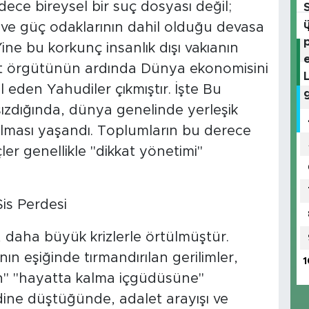
ece bireysel bir suç dosyası değil;
in ve güç odaklarının dahil olduğu devasa
ne bu korkunç insanlık dışı vakıanın
at örgütünün ardında Dünya ekonomisini
 eden Yahudiler çıkmıştır. İşte Bu
ızdığında, dünya genelinde yerleşik
ılması yaşandı. Toplumların bu derece
er genellikle "dikkat yönetimi"
is Perdesi
 daha büyük krizlerle örtülmüştür.
 eşiğinde tırmandırılan gerilimler,
1
ten" "hayatta kalma içgüdüsüne"
dine düştüğünde, adalet arayışı ve