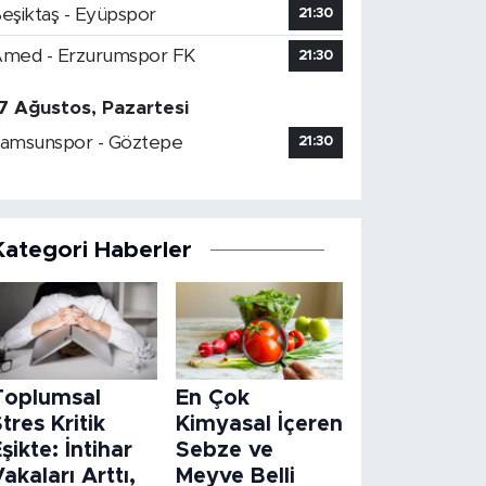
eşiktaş - Eyüpspor
21:30
med - Erzurumspor FK
21:30
7 Ağustos, Pazartesi
amsunspor - Göztepe
21:30
Kategori Haberler
Toplumsal
En Çok
tres Kritik
Kimyasal İçeren
şikte: İntihar
Sebze ve
akaları Arttı,
Meyve Belli