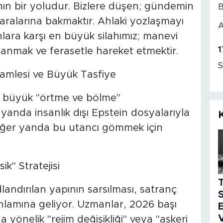
nın bir yoludur. Bizlere düşen; gündemin
B
ır aralarına bakmaktır. Ahlaki yozlaşmayı
A
lara karşı en büyük silahımız; manevi
1
nanmak ve ferasetle hareket etmektir.
S
amlesi ve Büyük Tasfiye
n büyük "örtme ve bölme"
anda insanlık dışı Epstein dosyalarıyla
 diğer yanda bu utancı gömmek için
ik" Stratejisi
dlandırılan yapının sarsılması, satranç
S
nlamına geliyor. Uzmanlar, 2026 başı
E
V
a yönelik "rejim değişikliği" veya "askeri