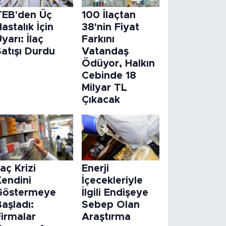
TEB'den Üç
100 İlaçtan
astalık İçin
38'nin Fiyat
yarı: İlaç
Farkını
atışı Durdu
Vatandaş
Ödüyor, Halkın
Cebinde 18
Milyar TL
Çıkacak
laç Krizi
Enerji
Kendini
İçecekleriyle
Göstermeye
İlgili Endişeye
aşladı:
Sebep Olan
Firmalar
Araştırma