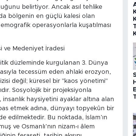
uğunu belirtiyor. Ancak asıl tehlike
K
da bölgenin en güçlü kalesi olan
K
e demografik operasyonlarla kuşatılması
i ve Medeniyet İradesi
litik düzleminde kurgulanan 3. Dünya
kasıyla tecessüm eden ahlaki erozyon,
S
zisi değil; küresel bir "kaos yönetimi"
ıdır. Sosyolojik bir projeksiyonla
T
, insanlık haysiyetini ayaklar altına alan
örtbas etmek adına, dünyayı topyekûn bir
e edilmektedir. Bu noktada, İslam’ın
ulmuş ve Osmanlı’nın nizam-ı âlem
inin feraseti, tarihin akışını