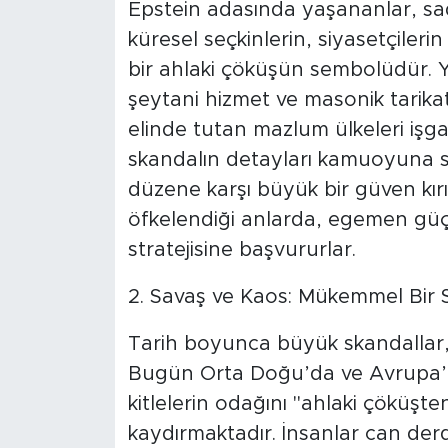
Epstein adasında yaşananlar, sad
küresel seçkinlerin, siyasetçiler
SPOR
bir ahlaki çöküşün sembolüdür. Yi
KÜLTÜR SANAT
şeytani hizmet ve masonik tarik
elinde tutan mazlum ülkeleri işgal
YAŞAM
skandalın detayları kamuoyuna s
düzene karşı büyük bir güven kır
TARİHTEN GÜNÜMÜZE
öfkelendiği anlarda, egemen güçl
stratejisine başvururlar.
TARİH
2. Savaş ve Kaos: Mükemmel Bir S
KADIN
Tarih boyunca büyük skandallar,
SAĞLIK
Bugün Orta Doğu’da ve Avrupa’nın
kitlelerin odağını "ahlaki çöküş
SİYASET
kaydırmaktadır. İnsanlar can der