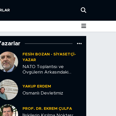
RLAR
Yazarlar
FESIH BOZAN - SIYASETÇI-
YAZAR
NATO Toplantısı ve
Övgülerin Arkasındaki
Tehlike
YAKUP ERDEM
Osmanlı Devletimiz
PROF. DR. EKREM ÇULFA
İlişkilerin Kırılma Noktası: