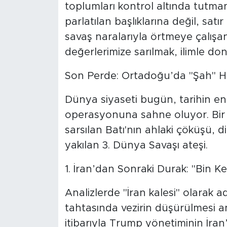
toplumları kontrol altında tutma
parlatılan başlıklarına değil, sat
savaş naralarıyla örtmeye çalışan
değerlerimize sarılmak, ilimle do
Son Perde: Ortadoğu’da "Şah" H
Dünya siyaseti bugün, tarihin e
operasyonuna sahne oluyor. Bir y
sarsılan Batı'nın ahlaki çöküşü,
yakılan 3. Dünya Savaşı ateşi.
1. İran’dan Sonraki Durak: "Bin Kes
Analizlerde "İran kalesi" olarak a
tahtasında vezirin düşürülmesi a
itibarıyla Trump yönetiminin İran’