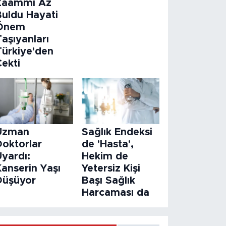
Zaammı Az
Buldu Hayati
Önem
aşıyanları
Türkiye'den
Çekti
Uzman
Sağlık Endeksi
Doktorlar
de 'Hasta',
Uyardı:
Hekim de
Kanserin Yaşı
Yetersiz Kişi
Düşüyor
Başı Sağlık
Harcaması da