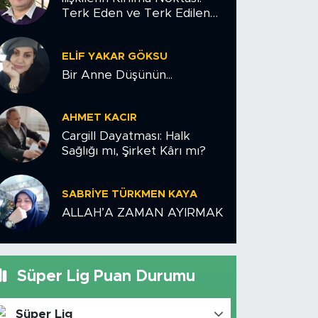
Terk Eden ve Terk Edilen
Çiftler İçin Psikolojik Yol
Haritası
ELIF YAKAR GÖKSU
Bir Anne Düşünün...
AHMET KACIR
Cargill Dayatması: Halk
Sağlığı mı, Şirket Kârı mı?
SABRIYE TÜRKMEN KAYA
ALLAH’A ZAMAN AYIRMAK
Süper Lig Puan Durumu
Süper Lig