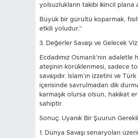
MEDYA KÖŞESİ
yolsuzlukların takibi ikincil plana at
FOTO GALERİ
Büyük bir gürültü koparmak, fısı
etkili yoludur."
VİDEOLAR
3. Değerler Savaşı ve Gelecek Vi
ALINTI YAZARLAR
Ecdadımız Osmanlı’nın adaletle 
SOSYAL MEDYA
ateşinin körüklenmesi, sadece top
savaşıdır. İslam’ın izzetini ve Tü
içerisinde savrulmadan dik durmay
karmaşık olursa olsun, hakikat e
sahiptir.
Sonuç: Uyanık Bir Şuurun Gereklil
1. Dünya Savaşı senaryoları üzer