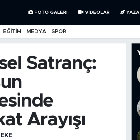
FOTO GALERI
VIDEOLAR
YAZA
EĞİTİM
MEDYA
SPOR
sel Satranç:
sun
esinde
kat Arayışı
TEKE