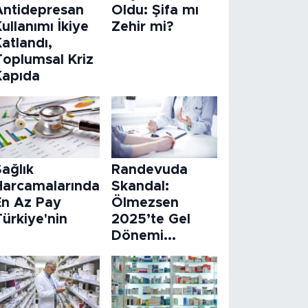
Antidepresan
Oldu: Şifa mı
ullanımı İkiye
Zehir mi?
atlandı,
Toplumsal Kriz
Kapıda
ağlık
Randevuda
Harcamalarında
Skandal:
En Az Pay
Ölmezsen
ürkiye'nin
2025’te Gel
Dönemi...