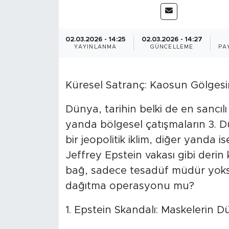
BİLİM-TEKNOLOJİ
02.03.2026 - 14:25
02.03.2026 - 14:27
RÖPÖRTAJ
YAYINLANMA
GÜNCELLEME
PA
ANALİZ
Küresel Satranç: Kaosun Gölgesi
NOSTALJİ
Dünya, tarihin belki de en sancıl
KULİS
yanda bölgesel çatışmaların 3.
bir jeopolitik iklim, diğer yanda 
YAZARLAR
Jeffrey Epstein vakası gibi derin k
bağ, sadece tesadüf müdür yoksa
DİNİ
dağıtma operasyonu mu?
POLİTİKA
1. Epstein Skandalı: Maskelerin 
EKONOMİ