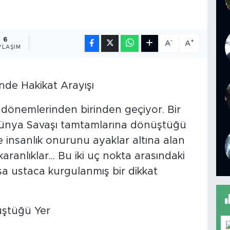
6
-
+
A
A
YLAŞIM
nde Hakikat Arayışı
ı dönemlerinden birinden geçiyor. Bir
 Dünya Savaşı tamtamlarına dönüştüğü
ise insanlık onurunu ayaklar altına alan
aranlıklar... Bu iki uç nokta arasındaki
 ustaca kurgulanmış bir dikkat
Düştüğü Yer