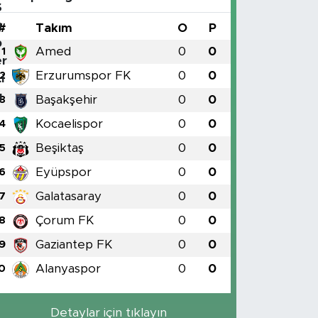
#
Takım
O
P
Amed
0
0
1
Erzurumspor FK
0
0
2
Başakşehir
0
0
3
Kocaelispor
0
0
4
Beşiktaş
0
0
5
Eyüpspor
0
0
6
Galatasaray
0
0
7
Çorum FK
0
0
8
Gaziantep FK
0
0
9
Alanyaspor
0
0
0
Detaylar için tıklayın