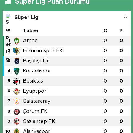
Süper Lig Puan Durumu
Süper Lig
#
Takım
O
P
Amed
0
0
1
Erzurumspor FK
0
0
2
Başakşehir
0
0
3
Kocaelispor
0
0
4
Beşiktaş
0
0
5
Eyüpspor
0
0
6
Galatasaray
0
0
7
Çorum FK
0
0
8
Gaziantep FK
0
0
9
Alanyaspor
0
0
10