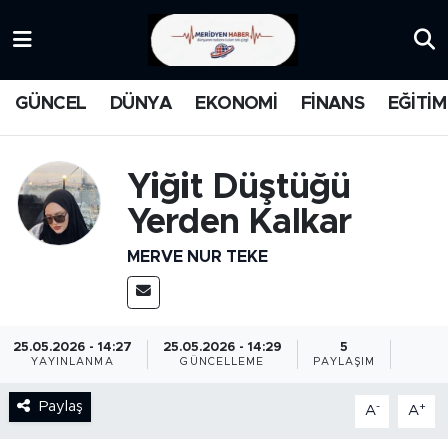
KATEGORİZE EDİLMEMİŞ
Nöbetçi Eczaneler
GÜNCEL
DÜNYA
EKONOMİ
FİNANS
EĞİTİM
EĞİTİM
Hava Durumu
MANŞET
İstanbul Namaz Vakitleri
Yiğit Düştüğü
Yerden Kalkar
MEDYA
Trafik Durumu
MERVE NUR TEKE
FİNANS
Süper Lig Puan Durumu ve Fikstür
DÜNYA
Tüm Manşetler
25.05.2026 - 14:27
25.05.2026 - 14:29
5
YAYINLANMA
GÜNCELLEME
PAYLAŞIM
GÜNCEL
Son Dakika Haberleri
Paylaş
-
+
A
A
KARİKATÜR
Haber Arşivi