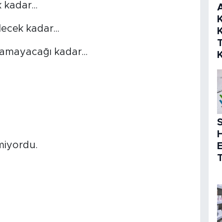
 kadar...
K
ecek kadar...
K
amayacağı kadar...
S
miyordu.
T