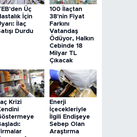
TEB'den Üç
100 İlaçtan
astalık İçin
38'nin Fiyat
yarı: İlaç
Farkını
atışı Durdu
Vatandaş
Ödüyor, Halkın
Cebinde 18
Milyar TL
Çıkacak
laç Krizi
Enerji
Kendini
İçecekleriyle
Göstermeye
İlgili Endişeye
aşladı:
Sebep Olan
Firmalar
Araştırma