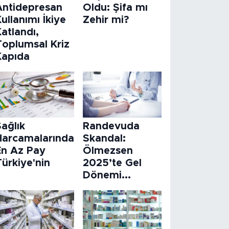
Antidepresan
Oldu: Şifa mı
ullanımı İkiye
Zehir mi?
atlandı,
Toplumsal Kriz
Kapıda
ağlık
Randevuda
Harcamalarında
Skandal:
En Az Pay
Ölmezsen
ürkiye'nin
2025’te Gel
Dönemi...