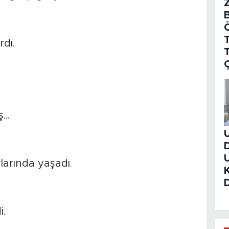
T
rdı.
..
larında yaşadı.
i.