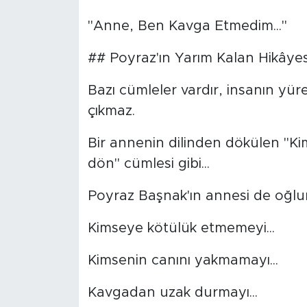
BİLİM-TEKNOLOJİ
"Anne, Ben Kavga Etmedim..."
## Poyraz'ın Yarım Kalan Hikâyes
RÖPÖRTAJ
Bazı cümleler vardır, insanın yür
ANALİZ
çıkmaz.
NOSTALJİ
Bir annenin dilinden dökülen "K
dön" cümlesi gibi...
KULİS
Poyraz Başnak'ın annesi de oğlu
YAZARLAR
Kimseye kötülük etmemeyi...
DİNİ
Kimsenin canını yakmamayı...
POLİTİKA
Kavgadan uzak durmayı...
EKONOMİ