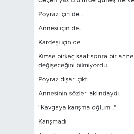
Geçen yaz Didim'de güneş herkes
MEDYA KÖŞESİ
Poyraz için de...
FOTO GALERİ
Annesi için de...
VİDEOLAR
Kardeşi için de...
ALINTI YAZARLAR
Kimse birkaç saat sonra bir ann
SOSYAL MEDYA
değişeceğini bilmiyordu.
Poyraz dışarı çıktı.
Annesinin sözleri aklındaydı.
"Kavgaya karışma oğlum..."
Karışmadı.