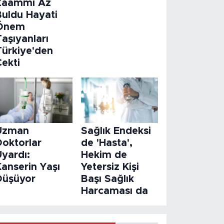
Zaammı Az
Buldu Hayati
Önem
aşıyanları
Türkiye'den
Çekti
Uzman
Sağlık Endeksi
Doktorlar
de 'Hasta',
Uyardı:
Hekim de
Kanserin Yaşı
Yetersiz Kişi
Düşüyor
Başı Sağlık
Harcaması da