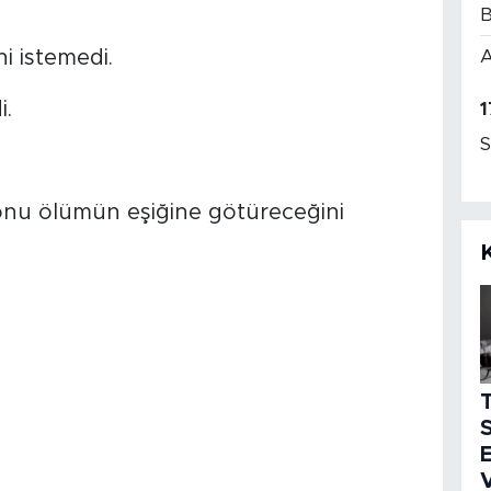
B
ni istemedi.
A
i.
1
S
n onu ölümün eşiğine götüreceğini
S
E
V