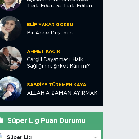
Terk Eden ve Terk Edilen
Çiftler İçin Psikolojik Yol
Haritası
ELIF YAKAR GÖKSU
Bir Anne Düşünün...
AHMET KACIR
Cargill Dayatması: Halk
Sağlığı mı, Şirket Kârı mı?
SABRIYE TÜRKMEN KAYA
ALLAH’A ZAMAN AYIRMAK
Süper Lig Puan Durumu
Süper Lig