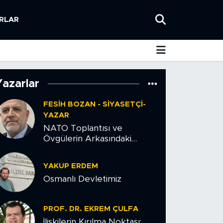
RLAR
Yazarlar
FESIH BOZAN - SIYASETÇI-
YAZAR
NATO Toplantısı ve
Övgülerin Arkasındaki
Tehlike
YAKUP ERDEM
Osmanlı Devletimiz
PROF. DR. EKREM ÇULFA
İlişkilerin Kırılma Noktası: