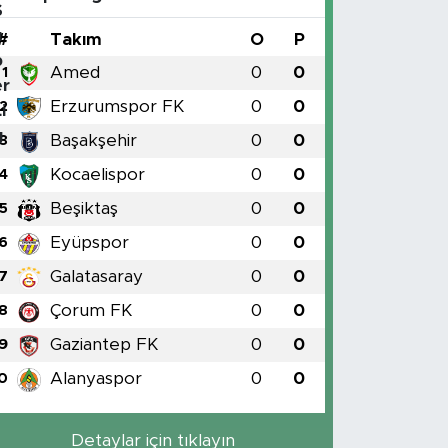
#
Takım
O
P
Amed
0
0
1
Erzurumspor FK
0
0
2
Başakşehir
0
0
3
Kocaelispor
0
0
4
Beşiktaş
0
0
5
Eyüpspor
0
0
6
Galatasaray
0
0
7
Çorum FK
0
0
8
Gaziantep FK
0
0
9
Alanyaspor
0
0
0
Detaylar için tıklayın