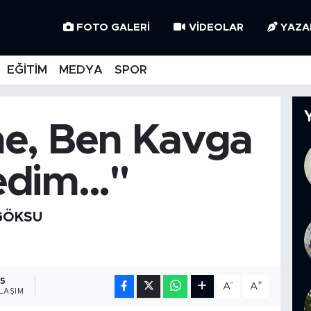
FOTO GALERI
VIDEOLAR
YAZA
EĞİTİM
MEDYA
SPOR
e, Ben Kavga
dim..."
 GÖKSU
5
-
+
A
A
LAŞIM