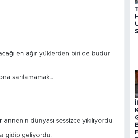
H
U
S
cağı en ağır yüklerden biri de budur
 ona sarılamamak...
İ
r annenin dünyası sessizce yıkılıyordu.
B
 gidip geliyordu.