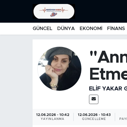
KATEGORİZE EDİLMEMİŞ
Nöbetçi Eczaneler
GÜNCEL
DÜNYA
EKONOMİ
FİNANS
EĞİTİM
Hava Durumu
MANŞET
İstanbul Namaz Vakitleri
"Ann
MEDYA
Trafik Durumu
Etme
FİNANS
Süper Lig Puan Durumu ve Fikstür
ELIF YAKAR
DÜNYA
Tüm Manşetler
GÜNCEL
Son Dakika Haberleri
12.06.2026 - 10:42
12.06.2026 - 10:43
YAYINLANMA
GÜNCELLEME
PAY
KARİKATÜR
Haber Arşivi