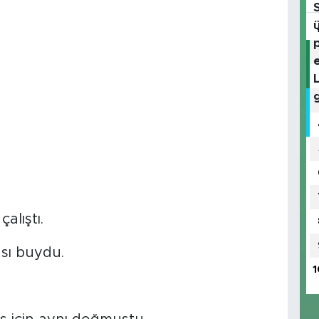
alıştı.
sı buydu.
1