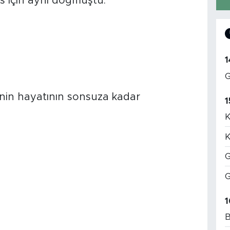
 için aynı doğmuştu.
1
G
enin hayatının sonsuza kadar
1
K
K
G
G
1
B