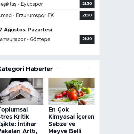
eşiktaş - Eyüpspor
21:30
med - Erzurumspor FK
21:30
7 Ağustos, Pazartesi
amsunspor - Göztepe
21:30
Kategori Haberler
Toplumsal
En Çok
tres Kritik
Kimyasal İçeren
şikte: İntihar
Sebze ve
akaları Arttı,
Meyve Belli