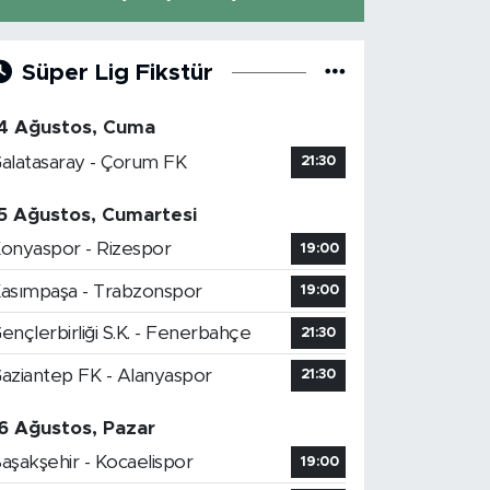
Süper Lig Fikstür
4 Ağustos, Cuma
alatasaray - Çorum FK
21:30
5 Ağustos, Cumartesi
onyaspor - Rizespor
19:00
asımpaşa - Trabzonspor
19:00
ençlerbirliği S.K. - Fenerbahçe
21:30
aziantep FK - Alanyaspor
21:30
6 Ağustos, Pazar
aşakşehir - Kocaelispor
19:00