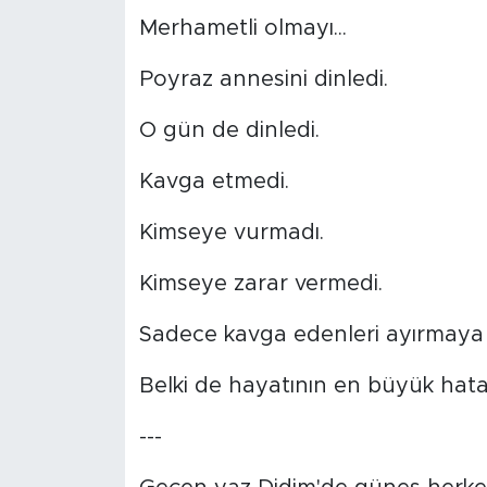
Merhametli olmayı...
SPOR
Poyraz annesini dinledi.
KÜLTÜR SANAT
O gün de dinledi.
YAŞAM
Kavga etmedi.
TARİHTEN GÜNÜMÜZE
Kimseye vurmadı.
TARİH
Kimseye zarar vermedi.
KADIN
Sadece kavga edenleri ayırmaya ç
SAĞLIK
Belki de hayatının en büyük hata
---
SİYASET