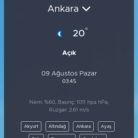
Ankara
BİLİM-TEKNOLOJİ
RÖPÖRTAJ
°
20
ANALİZ
Açık
NOSTALJİ
09 Ağustos Pazar
KULİS
03:45
YAZARLAR
Nem: %60, Basınç: 1011 hpa hPa,
DİNİ
Rüzgar: 2.61 m/s
POLİTİKA
Akyurt
Altındağ
Ankara
Ayaş
EKONOMİ