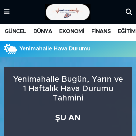
KATEGORİZE EDİLMEMİŞ
Nöbetçi Eczaneler
GÜNCEL
DÜNYA
EKONOMİ
FİNANS
EĞİTİM
EĞİTİM
Hava Durumu
Yenimahalle Hava Durumu
MANŞET
İstanbul Namaz Vakitleri
MEDYA
Trafik Durumu
Yenimahalle Bugün, Yarın ve
FİNANS
Süper Lig Puan Durumu ve Fikstür
1 Haftalık Hava Durumu
Tahmini
DÜNYA
Tüm Manşetler
GÜNCEL
Son Dakika Haberleri
ŞU AN
KARİKATÜR
Haber Arşivi