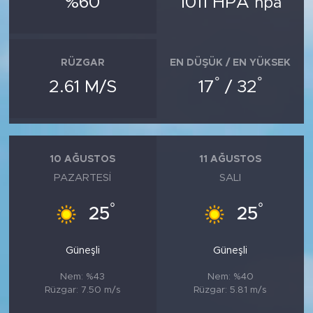
%60
1011 HPA
hpa
MEDYA KÖŞESİ
FOTO GALERİ
RÜZGAR
EN DÜŞÜK / EN YÜKSEK
VİDEOLAR
°
°
2.61 M/S
17
/ 32
ALINTI YAZARLAR
SOSYAL MEDYA
10 AĞUSTOS
11 AĞUSTOS
PAZARTESI
SALI
°
°
25
25
Güneşli
Güneşli
Nem: %43
Nem: %40
Rüzgar: 7.50 m/s
Rüzgar: 5.81 m/s