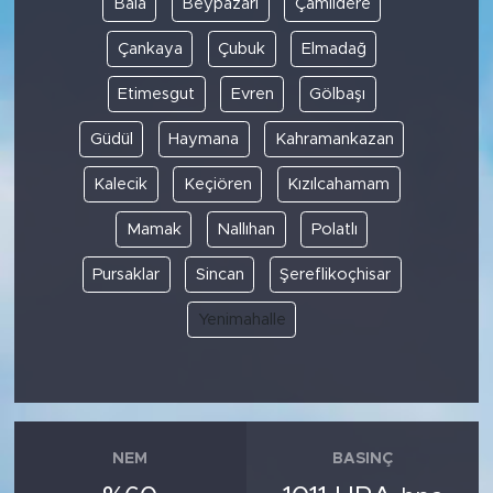
Bala
Beypazarı
Çamlıdere
Çankaya
Çubuk
Elmadağ
SPOR
Etimesgut
Evren
Gölbaşı
KÜLTÜR SANAT
Güdül
Haymana
Kahramankazan
YAŞAM
Kalecik
Keçiören
Kızılcahamam
TARİHTEN GÜNÜMÜZE
Mamak
Nallıhan
Polatlı
Pursaklar
Sincan
Şereflikoçhisar
TARİH
Yenimahalle
KADIN
SAĞLIK
SİYASET
NEM
BASINÇ