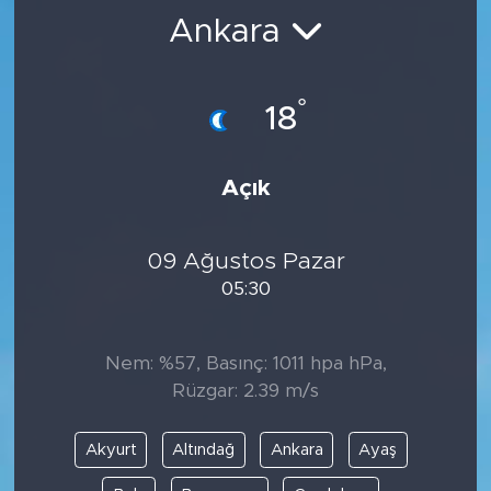
Ankara
BİLİM-TEKNOLOJİ
RÖPÖRTAJ
°
18
ANALİZ
Açık
NOSTALJİ
09 Ağustos Pazar
KULİS
05:30
YAZARLAR
Nem: %57, Basınç: 1011 hpa hPa,
DİNİ
Rüzgar: 2.39 m/s
POLİTİKA
Akyurt
Altındağ
Ankara
Ayaş
EKONOMİ