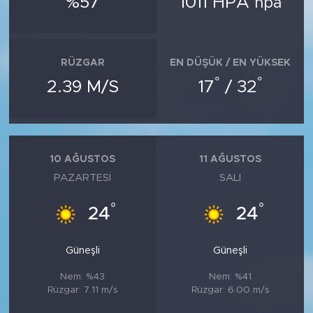
%57
1011 HPA
hpa
MEDYA KÖŞESİ
FOTO GALERİ
RÜZGAR
EN DÜŞÜK / EN YÜKSEK
VİDEOLAR
°
°
2.39 M/S
17
/ 32
ALINTI YAZARLAR
SOSYAL MEDYA
10 AĞUSTOS
11 AĞUSTOS
PAZARTESI
SALI
°
°
24
24
Güneşli
Güneşli
Nem: %43
Nem: %41
Rüzgar: 7.11 m/s
Rüzgar: 6.00 m/s