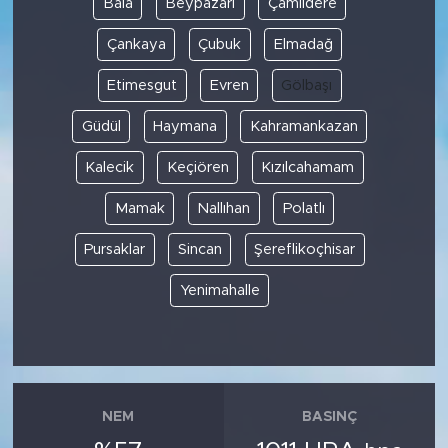
Bala
Beypazarı
Çamlıdere
Çankaya
Çubuk
Elmadağ
SPOR
Etimesgut
Evren
Gölbaşı
KÜLTÜR SANAT
Güdül
Haymana
Kahramankazan
YAŞAM
Kalecik
Keçiören
Kızılcahamam
TARİHTEN GÜNÜMÜZE
Mamak
Nallıhan
Polatlı
Pursaklar
Sincan
Şereflikoçhisar
TARİH
Yenimahalle
KADIN
SAĞLIK
SİYASET
NEM
BASINÇ