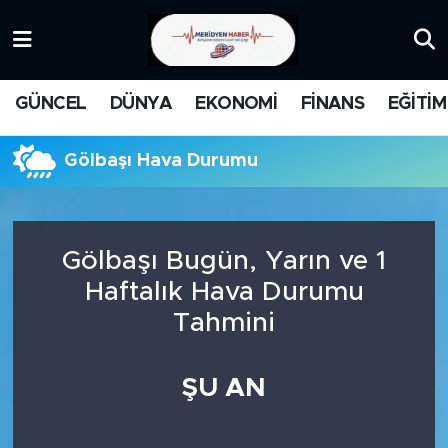
KATEGORİZE EDİLMEMİŞ
Nöbetçi Eczaneler
GÜNCEL
DÜNYA
EKONOMİ
FİNANS
EĞİTİM
EĞİTİM
Hava Durumu
Gölbaşı Hava Durumu
MANŞET
İstanbul Namaz Vakitleri
MEDYA
Trafik Durumu
Gölbaşı Bugün, Yarın ve 1
FİNANS
Süper Lig Puan Durumu ve Fikstür
Haftalık Hava Durumu
Tahmini
DÜNYA
Tüm Manşetler
GÜNCEL
Son Dakika Haberleri
ŞU AN
KARİKATÜR
Haber Arşivi