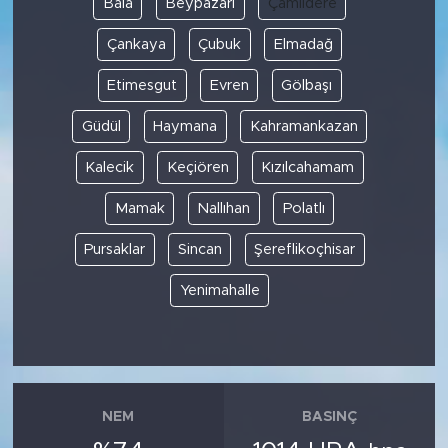
Bala
Beypazarı
Çamlıdere
Çankaya
Çubuk
Elmadağ
SPOR
Etimesgut
Evren
Gölbaşı
KÜLTÜR SANAT
Güdül
Haymana
Kahramankazan
YAŞAM
Kalecik
Keçiören
Kızılcahamam
TARİHTEN GÜNÜMÜZE
Mamak
Nallıhan
Polatlı
Pursaklar
Sincan
Şereflikoçhisar
TARİH
Yenimahalle
KADIN
SAĞLIK
SİYASET
NEM
BASINÇ