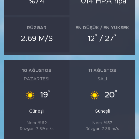
%74
1014 HPA
hpa
MEDYA KÖŞESİ
FOTO GALERİ
RÜZGAR
EN DÜŞÜK / EN YÜKSEK
VİDEOLAR
°
°
2.69 M/S
12
/ 27
ALINTI YAZARLAR
SOSYAL MEDYA
10 AĞUSTOS
11 AĞUSTOS
PAZARTESI
SALI
°
°
19
20
Güneşli
Güneşli
Nem: %62
Nem: %57
Rüzgar: 7.89 m/s
Rüzgar: 7.39 m/s