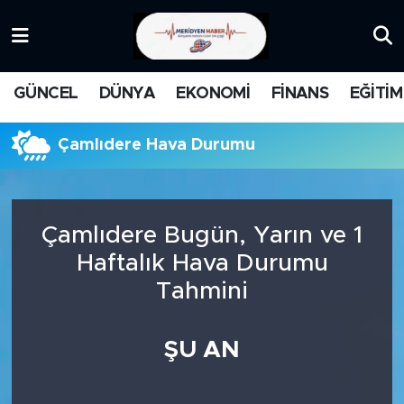
KATEGORİZE EDİLMEMİŞ
Nöbetçi Eczaneler
GÜNCEL
DÜNYA
EKONOMİ
FİNANS
EĞİTİM
EĞİTİM
Hava Durumu
Çamlıdere Hava Durumu
MANŞET
İstanbul Namaz Vakitleri
MEDYA
Trafik Durumu
Çamlıdere Bugün, Yarın ve 1
FİNANS
Süper Lig Puan Durumu ve Fikstür
Haftalık Hava Durumu
Tahmini
DÜNYA
Tüm Manşetler
GÜNCEL
Son Dakika Haberleri
ŞU AN
KARİKATÜR
Haber Arşivi