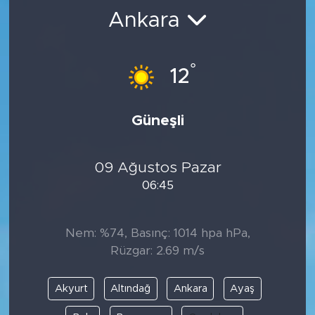
Ankara
BİLİM-TEKNOLOJİ
RÖPÖRTAJ
°
12
ANALİZ
Güneşli
NOSTALJİ
09 Ağustos Pazar
KULİS
06:45
YAZARLAR
Nem: %74, Basınç: 1014 hpa hPa,
DİNİ
Rüzgar: 2.69 m/s
POLİTİKA
Akyurt
Altındağ
Ankara
Ayaş
EKONOMİ