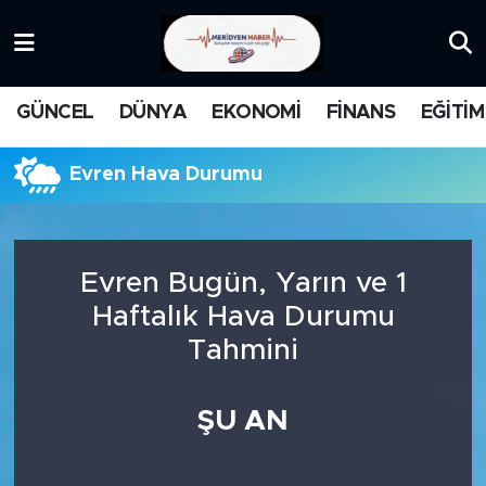
KATEGORİZE EDİLMEMİŞ
Nöbetçi Eczaneler
GÜNCEL
DÜNYA
EKONOMİ
FİNANS
EĞİTİM
EĞİTİM
Hava Durumu
Evren Hava Durumu
MANŞET
İstanbul Namaz Vakitleri
MEDYA
Trafik Durumu
Evren Bugün, Yarın ve 1
FİNANS
Süper Lig Puan Durumu ve Fikstür
Haftalık Hava Durumu
Tahmini
DÜNYA
Tüm Manşetler
GÜNCEL
Son Dakika Haberleri
ŞU AN
KARİKATÜR
Haber Arşivi