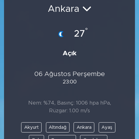
Ankara
BİLİM-TEKNOLOJİ
RÖPÖRTAJ
°
27
ANALİZ
Açık
NOSTALJİ
06 Ağustos Perşembe
KULİS
23:00
YAZARLAR
Nem: %74, Basınç: 1006 hpa hPa,
DİNİ
Rüzgar: 1.00 m/s
POLİTİKA
Akyurt
Altındağ
Ankara
Ayaş
EKONOMİ