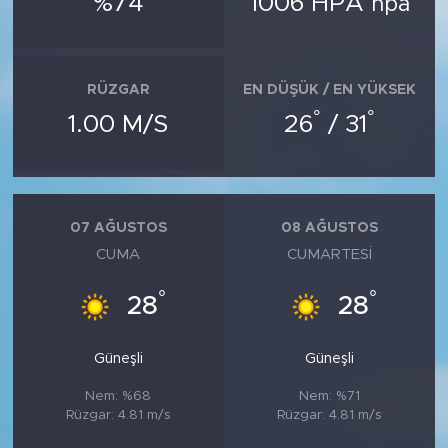
%74
1006 HPA
hpa
MEDYA KÖŞESİ
FOTO GALERİ
RÜZGAR
EN DÜŞÜK / EN YÜKSEK
VİDEOLAR
°
°
1.00 M/S
26
/ 31
ALINTI YAZARLAR
SOSYAL MEDYA
07 AĞUSTOS
08 AĞUSTOS
CUMA
CUMARTESI
°
°
28
28
Güneşli
Güneşli
Nem: %68
Nem: %71
Rüzgar: 4.81 m/s
Rüzgar: 4.81 m/s