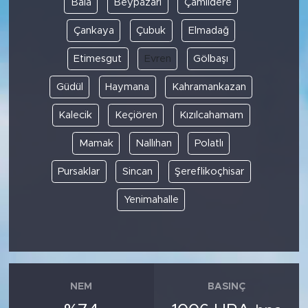
Bala
Beypazarı
Çamlıdere
Çankaya
Çubuk
Elmadağ
SPOR
Etimesgut
Evren
Gölbaşı
KÜLTÜR SANAT
Güdül
Haymana
Kahramankazan
YAŞAM
Kalecik
Keçiören
Kızılcahamam
TARİHTEN GÜNÜMÜZE
Mamak
Nallıhan
Polatlı
Pursaklar
Sincan
Şereflikoçhisar
TARİH
Yenimahalle
KADIN
SAĞLIK
SİYASET
NEM
BASINÇ