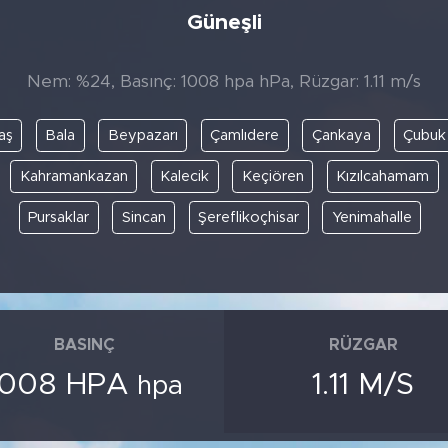
Güneşli
Nem: %24, Basınç: 1008 hpa hPa, Rüzgar: 1.11 m/s
aş
Bala
Beypazarı
Çamlıdere
Çankaya
Çubuk
Kahramankazan
Kalecik
Keçiören
Kızılcahamam
Pursaklar
Sincan
Şereflikoçhisar
Yenimahalle
BASINÇ
RÜZGAR
1008 HPA
1.11 M/S
hpa