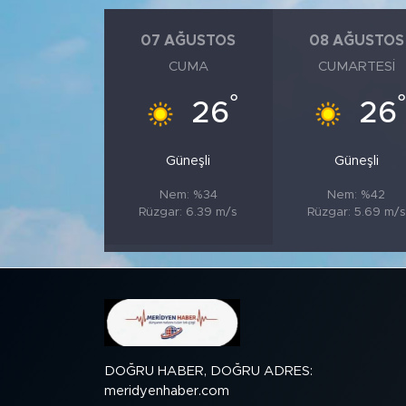
07 AĞUSTOS
08 AĞUSTOS
SPOR
CUMA
CUMARTESI
KÜLTÜR SANAT
°
26
26
YAŞAM
Güneşli
Güneşli
TARİHTEN GÜNÜMÜZE
Nem: %34
Nem: %42
Rüzgar: 6.39 m/s
Rüzgar: 5.69 m/s
TARİH
KADIN
SAĞLIK
SİYASET
DOĞRU HABER, DOĞRU ADRES:
meridyenhaber.com