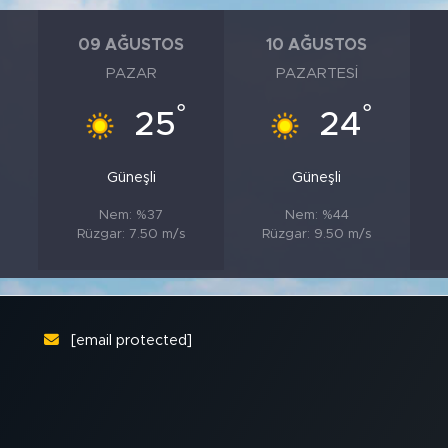
09 AĞUSTOS
10 AĞUSTOS
PAZAR
PAZARTESI
°
°
°
25
24
Güneşli
Güneşli
Nem: %37
Nem: %44
Rüzgar: 7.50 m/s
Rüzgar: 9.50 m/s
[email protected]