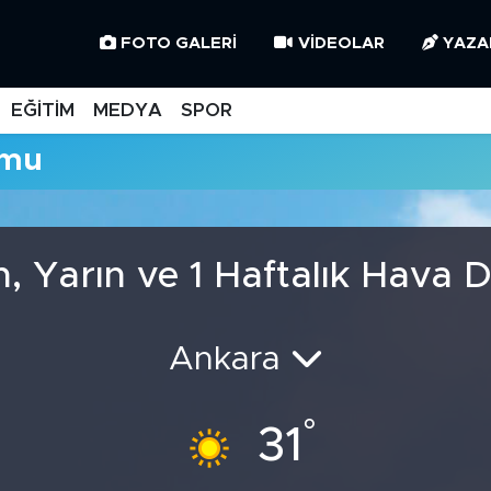
FOTO GALERI
VIDEOLAR
YAZA
EĞİTİM
MEDYA
SPOR
umu
, Yarın ve 1 Haftalık Hava
Ankara
°
31