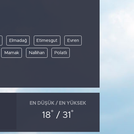
Elmadağ
Etimesgut
Evren
Mamak
Nallıhan
Polatlı
EN DÜŞÜK / EN YÜKSEK
°
°
18
/ 31