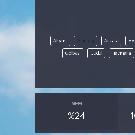
BİLİM-TEKNOLOJİ
RÖPÖRTAJ
Akyurt
Altındağ
Ankara
Ay
ANALİZ
Gölbaşı
Güdül
Haymana
NOSTALJİ
KULİS
YAZARLAR
DİNİ
NEM
%24
POLİTİKA
EKONOMİ