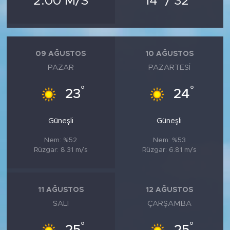
2.00 M/S
14
/ 32
MEDYA KÖŞESİ
FOTO GALERİ
09 AĞUSTOS
10 AĞUSTOS
VİDEOLAR
PAZAR
PAZARTESI
ALINTI YAZARLAR
°
°
23
24
SOSYAL MEDYA
Güneşli
Güneşli
Nem: %52
Nem: %53
Rüzgar: 8.31 m/s
Rüzgar: 6.81 m/s
11 AĞUSTOS
12 AĞUSTOS
SALI
ÇARŞAMBA
°
°