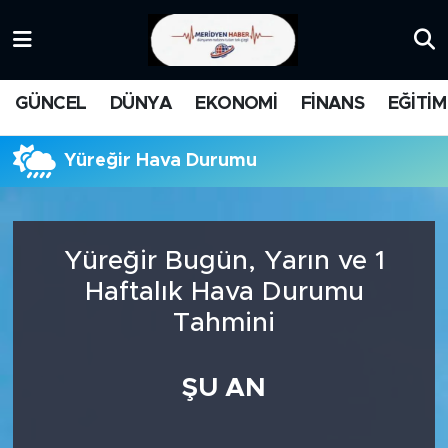
KATEGORİZE EDİLMEMİŞ
Nöbetçi Eczaneler
GÜNCEL
DÜNYA
EKONOMİ
FİNANS
EĞİTİM
EĞİTİM
Hava Durumu
Yüreğir Hava Durumu
MANŞET
İstanbul Namaz Vakitleri
MEDYA
Trafik Durumu
Yüreğir Bugün, Yarın ve 1
FİNANS
Süper Lig Puan Durumu ve Fikstür
Haftalık Hava Durumu
Tahmini
DÜNYA
Tüm Manşetler
GÜNCEL
Son Dakika Haberleri
ŞU AN
KARİKATÜR
Haber Arşivi