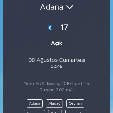
Adana
BİLİM-TEKNOLOJİ
RÖPÖRTAJ
°
17
ANALİZ
Açık
NOSTALJİ
08 Ağustos Cumartesi
KULİS
00:45
YAZARLAR
Nem: %74, Basınç: 1010 hpa hPa,
DİNİ
Rüzgar: 2.00 m/s
POLİTİKA
Adana
Aladağ
Ceyhan
EKONOMİ