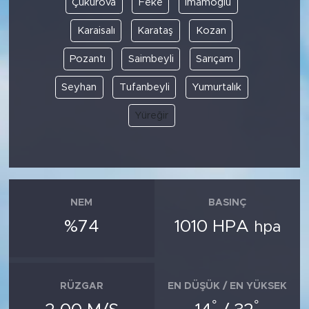
Çukurova
Feke
İmamoğlu
Karaisalı
Karataş
Kozan
SPOR
Pozantı
Saimbeyli
Sarıçam
KÜLTÜR SANAT
Seyhan
Tufanbeyli
Yumurtalık
YAŞAM
Yüreğir
TARİHTEN GÜNÜMÜZE
TARİH
NEM
BASINÇ
KADIN
%74
1010 HPA
hpa
SAĞLIK
SİYASET
RÜZGAR
EN DÜŞÜK / EN YÜKSEK
°
°